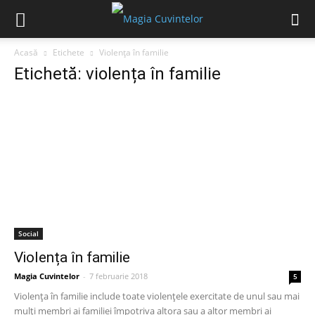
Acasă
Etichete
Violența în familie
Etichetă: violența în familie
Social
Violența în familie
Magia Cuvintelor
-
7 februarie 2018
5
Violența în familie include toate violențele exercitate de unul sau mai
mulți membri ai familiei împotriva altora sau a altor membri ai