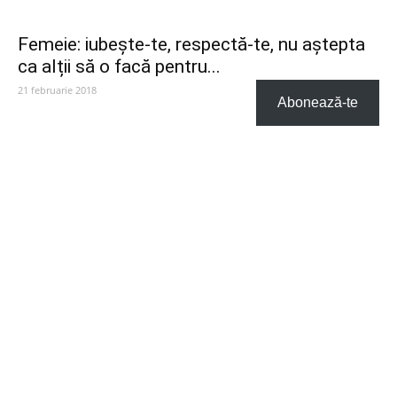
Femeie: iubește-te, respectă-te, nu aștepta
ca alții să o facă pentru...
21 februarie 2018
Abonează-te
CATEGORIE POPULARĂ
SuperBlog
268
Din Romania
119
People
82
Magia Cuvintelor
71
Social
41
Life/Style
24
Divertisment
13