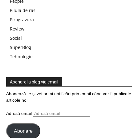
People
Pilula de ras
Pirogravura
Review
Social
SuperBlog
Tehnologie
Abonare la blog via email
Abonează-te și vei primi notificări prin email când vor fi publicate
articole noi.
Adresă email
Abonare