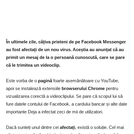
În ultimele zile, câțiva prieteni de pe Facebook Messenger
au fost afectați de un nou virus. Aceștia
au anunțat că au
primit un mesaj de la o persoană cunoscută, care se pare
că le trimitea un videoclip.
Este vorba de o
pagină
foarte asemănătoare cu YouTube,
apoi se instalează extensiile
browserului Chrome
pentru
vizualizarea corectă a videoclipului. Se pare că scopul lui să
fure datele contului de Facebook, a cardului bancar și alte date
importante D
eja a infectat zeci de mii de utilizatori.
Dacă sunteți unul dintre cei
afectați
, există o soluție.
Cel mai