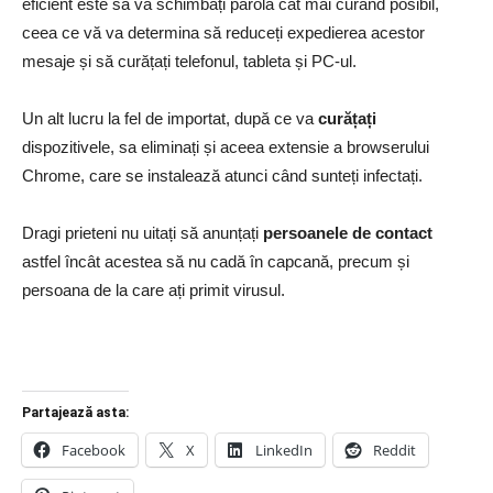
eficient este să vă schimbați parola cât mai curând posibil,
ceea ce vă va determina să reduceți expedierea acestor
mesaje și să curățați telefonul, tableta și PC-ul
.
Un alt lucru la fel de importat, după ce va
curățați
dispozitivele, sa eliminați și aceea extensie a browserului
Chrome, care se instalează atunci când sunteți infectați.
Dragi prieteni nu uitați să anunțați
persoanele de contact
astfel încât acestea să nu cadă în capcană, precum și
persoana de la care ați primit virusul.
Partajează asta:
Facebook
X
LinkedIn
Reddit