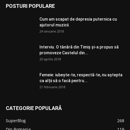
POSTURI POPULARE
Cum am scapat de depresia puternica cu
ajutorul muzicii.
24 ianuarie 2018
Interviu. O tânără din Timiș și-a propus să
promoveze Castelul din...
20 aprilie 2018
Femeie: iubește-te, respectă-te, nu aștepta
ca alții să o facă pentru...
21 februarie 2018
CATEGORIE POPULARĂ
SuperBlog
268
Din Romania
119