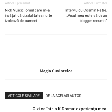
Articolul precedent
Articolul următor
Nick Vujicic, omul care m-a
Interviu cu Cosmin Petre.
învățat că dizabilitatea nu te
„Visul meu este să devin
izolează de oameni
blogger renumit”
Magia Cuvintelor
ARTICOLE SIMILARE
DE LA ACELAȘI AUTOR
O zi ca într-o K-Drama: experiența mea