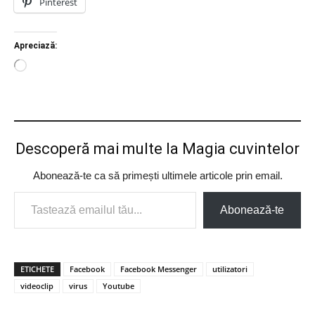
Pinterest
Apreciază:
Încarc...
Descoperă mai multe la Magia cuvintelor
Abonează-te ca să primești ultimele articole prin email.
Tastează emailul tău...
Abonează-te
ETICHETE
Facebook
Facebook Messenger
utilizatori
videoclip
virus
Youtube