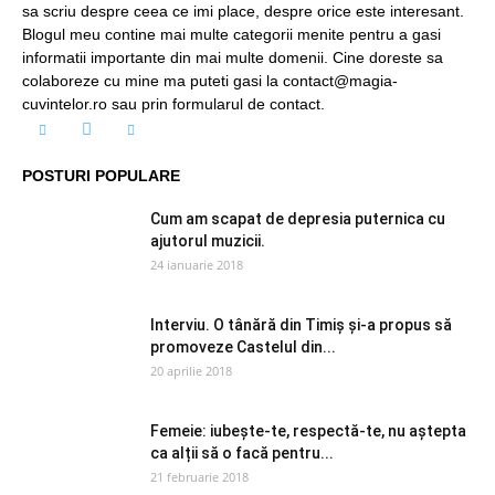
sa scriu despre ceea ce imi place, despre orice este interesant.
Blogul meu contine mai multe categorii menite pentru a gasi
informatii importante din mai multe domenii. Cine doreste sa
colaboreze cu mine ma puteti gasi la contact@magia-
cuvintelor.ro sau prin formularul de contact.
POSTURI POPULARE
Cum am scapat de depresia puternica cu
ajutorul muzicii.
24 ianuarie 2018
Interviu. O tânără din Timiș și-a propus să
promoveze Castelul din...
20 aprilie 2018
Femeie: iubește-te, respectă-te, nu aștepta
ca alții să o facă pentru...
21 februarie 2018