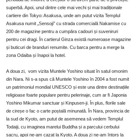
superbă. Apoi, unul dintre cele mai vechi și mai tradiționale
cartiere din Tokyo: Asakusa, unde am putut vizita Templul
Asakusa numit „Sensoji” cu strada comercială Nakamise cu
200 de magazine pentru a cumpăra cadouri și suveniruri
pentru cei dragi. În c
artierul Ginza există numeroase magazine
și buticuri de branduri renumite.
Cu barca pentru a merge la
zona Odaiba și înapoi la hotel.
A doua zi, vom vizita Muntele Yoshino
situat în satul omonim
din Nara
. Ni s-a spus
că Muntele Yoshino în
2004 a fost numit
un patrimoniul mondial UNESCO și este una dintre destinațiile
religioase foarte populare pentru pelerinaje, cum ar fi Japonia
Yoshino Mikumar sanctuar și Kinpusen-ji.
În plus, florile sale
de cireșe o fac o carte poștală minunată.
În Nara, provincia de
la sud de Kyoto, am putut de asemenea să vedem Templul
Todaiji, cu imaginea marelui Buddha și a parcului cerbului
sacru, apoi ne-am cazat la Kyoto.
A doua zi ne-am întors la