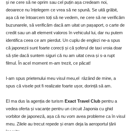
și ne cere să ne oprim sau cel puțin a
ș
a credeam noi,
deoarece nu înțelegem ce vrea să ne spună.
Se uită grăbit,
așa că ne întoarcem toți să ne vedem, ne cere să ne verificăm
buzunarele, să verificăm dacă am uitat un pașaport, o carte de
credit sau un alt element valoros în vehiculul lui, dar nu putem
identifica ceea ce am pierdut.
Un cuplu de englezi ne-a spus
că japonezii sunt foarte corecți și că șoferul de taxi vroia doar
să știe dacă suntem siguri că nu am uitat ceva și s-a rupt
filmul. În acel moment m-am trezit, ce păcat!
I-am spus prietenului meu visul meu,el râzând de mine, a
spus că visele pot fi realizate foarte ușor, dorință să am.
El ma dus la agenția de turism
Exact Travel Club
pentru a
vedea oferta și vacanțe pentru un circuit Japonia cu ghid
vorbitor de japoneză, așa că nu vom avea probleme ca în visul
meu.
Zilele au trecut repede și eram deja la aeroportul țării