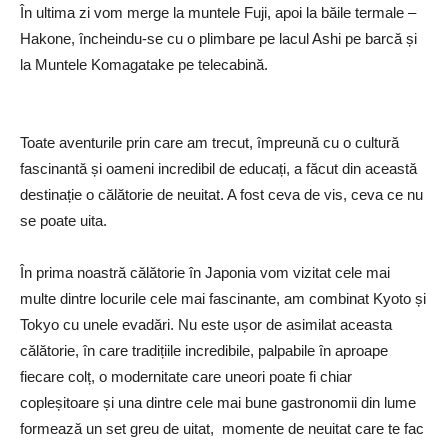
În ultima zi vom merge la muntele Fuji, apoi la băile termale –
Hakone, încheindu-se cu o
plimbare pe lacul Ashi pe barcă și
la Muntele Komagatake pe telecabină.
Toate aventurile prin care am trecut, împreună cu o cultură
fascinantă și oameni incredibil de educați, a făcut din această
destinație o călătorie de neuitat. A fost ceva de vis, ceva ce nu
se poate uita.
În prima noastră călătorie în Japonia vom vizitat cele mai
multe dintre locurile cele mai fascinante, am combinat Kyoto și
Tokyo cu unele evadări. Nu este ușor de asimilat aceasta
călătorie, în care tradițiile incredibile, palpabile în aproape
fiecare colț, o modernitate care uneori poate fi chiar
copleșitoare și una dintre cele mai bune gastronomii din lume
formează un set greu de uitat,
momente de neuitat care te fac