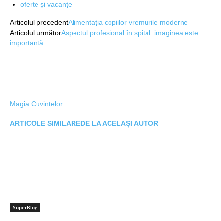
oferte și vacanțe
Articolul precedent
Alimentația copiilor vremurile moderne
Articolul următor
Aspectul profesional în spital: imaginea este
importantă
Magia Cuvintelor
ARTICOLE SIMILARE
DE LA ACELAȘI AUTOR
SuperBlog