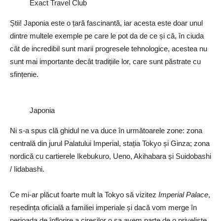
Exact Travel Club
Știi!
Japonia este o țară fascinantă, iar acesta este doar unul
dintre multele exemple pe care le pot da de ce și că, în ciuda
cât de incredibil sunt marii
progresele tehnologice, acestea nu
sunt mai importante decât tradițiile lor, care sunt păstrate cu
sfințenie.
Japonia
Ni s-a spus clă ghidul ne va duce în următoarele zone: zona
centrală din jurul Palatului Imperial, stația Tokyo și Ginza;
zona
nordică cu cartierele Ikebukuro, Ueno, Akihabara și Suidobashi
/ Iidabashi.
Ce mi-ar plăcut foarte mult la Tokyo s
ă
vizitez
Imperial Palace
,
reședința oficială a familiei imperiale și dacă vom merge în
perioada de înflorire a cireșilor o sa avem parte de o priveliște