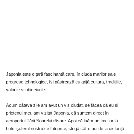
Japonia este o țară fascinantă care, în ciuda marilor sale
progrese tehnologice, își păstrează cu grijă cultura, tradițiile,
valorile și obiceiurile.
Acum câteva zile am avut un vis ciudat, se făcea că eu și
prietenul meu am vizitat Japonia, că suntem direct în
aeroportul
Ț
ării Soarelui răsare.
Apoi că luăm un taxi iar la
hotel șoferul nostru se întoarce, strigă către noi de la distanță