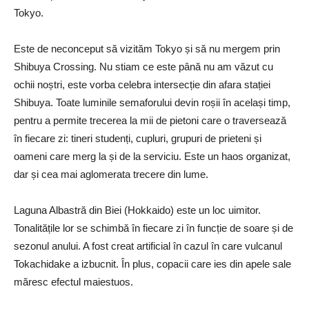
Tokyo.
Este de neconceput să vizităm Tokyo și să nu mergem prin
Shibuya Crossing. Nu stiam ce este până nu am văzut cu
ochii noștri, este vorba celebra intersecție din afara stației
Shibuya.
Toate luminile semaforului devin roșii în același timp,
pentru a permite trecerea la mii de pietoni care o traversează
în fiecare zi: tineri studenți, cupluri, grupuri de prieteni și
oameni care merg la și de la serviciu.
Este un haos organizat,
dar și cea mai aglomerata trecere din lume.
Laguna Albastră din Biei (Hokkaido) este un loc uimitor.
Tonalitățile lor se schimbă în fiecare zi în funcție de soare și de
sezonul anului. A fost creat artificial în cazul în care vulcanul
Tokachidake a izbucnit.
În plus, copacii care ies din apele sale
măresc efectul maiestuos.