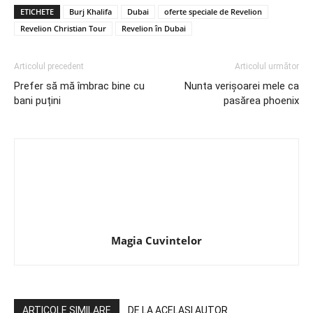
ETICHETE
Burj Khalifa
Dubai
oferte speciale de Revelion
Revelion Christian Tour
Revelion în Dubai
Articolul precedent
Articolul următor
Prefer să mă îmbrac bine cu
Nunta verișoarei mele ca
bani puțini
pasărea phoenix
Magia Cuvintelor
ARTICOLE SIMILARE
DE LA ACELAȘI AUTOR