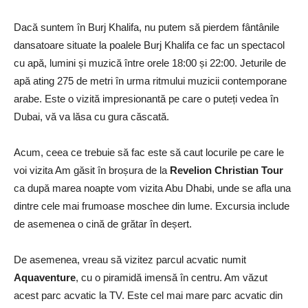
Dacă suntem în Burj Khalifa, nu putem să pierdem fântânile
dansatoare situate la poalele Burj Khalifa ce fac un spectacol
cu apă, lumini și muzică între orele 18:00 și 22:00. Jeturile de
apă ating 275 de metri în urma ritmului muzicii contemporane
arabe.
Este o vizită impresionantă pe care o puteți vedea în
Dubai, vă va lăsa cu gura căscată.
Acum, ceea ce trebuie să fac este să caut locurile pe care le
voi vizita
Am găsit în broșura de la
Revelion Christian Tour
ca după marea noapte vom vizita Abu Dhabi, unde se afla una
dintre cele mai frumoase moschee din lume.
Excursia include
de asemenea o cină de grătar în deșert.
De asemenea, vreau să vizitez parcul acvatic numit
Aquaventure
, cu o piramidă imensă în centru.
Am văzut
acest parc acvatic la TV.
Este cel mai mare parc acvatic din