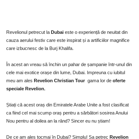
Revelionul petrecut la
Dubai
este o experiență de neuitat din
cauza aerului festiv care este inspirat și a artificiilor magnifice
care izbucnesc de la Burj Khal
ifa.
În acest an vreau să închin un pahar de șampanie într-unul din
cele mai exotice orașe din lume, Dubai. Impreuna cu iubitul
meu am ales
Revelion Christian Tour
gama lor de
oferte
speciale
Revelion.
Știați că acest oraș din Emiratele Arabe Unite a fost clasificat
ca fiind cel mai scump oraș pentru a sărbători sosirea Anului
Nou pentru al doilea an la rând?
Sincer eu nu știam!
De ce am ales tocmai în Dubai?
Simplu! Sa petrec
Revelion