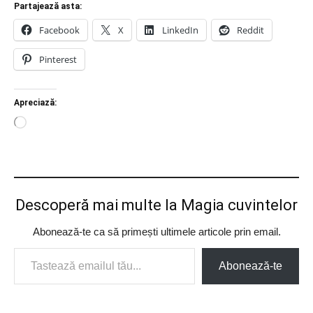
Partajează asta:
Facebook
X
LinkedIn
Reddit
Pinterest
Apreciază:
Încarc...
Descoperă mai multe la Magia cuvintelor
Abonează-te ca să primești ultimele articole prin email.
Tastează emailul tău...
Abonează-te