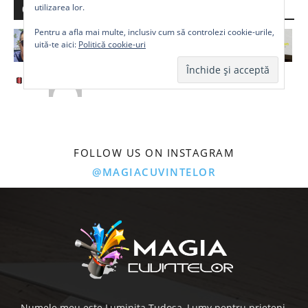
utilizarea lor.
Comunitate
Pentru a afla mai multe, inclusiv cum să controlezi cookie-urile,
uită-te aici:
Politică cookie-uri
FOLLOW US ON INSTAGRAM
@MAGIACUVINTELOR
Numele meu este Luminita Tudosa, Lumy pentru prieteni.