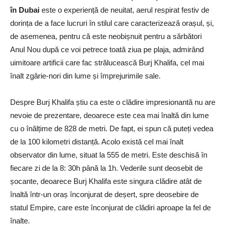
în Dubai
este o experiență de neuitat, aerul respirat festiv de
dorința de a face lucruri în stilul care caracterizează orașul, și,
de asemenea, pentru că este neobișnuit pentru a sărbători
Anul Nou după ce voi petrece toată ziua pe
plaja, admirând
uimitoare artificii care fac strălucească Burj Khalifa, cel mai
înalt zgârie-nori din lume și împrejurimile sale.
Despre Burj Kha
lifa știu ca este o clădire impresionantă nu are
nevoie de prezentare, deoarece este cea mai înaltă din lume
cu o înălțime de 828 de metri. De fapt, ei spun că puteți vedea
de la 100 kilometri distanță. Acolo e
xistă cel mai înalt
observator din lume, situat la 555 de metri.
Este deschisă în
fiecare zi de la 8: 30h până la 1h.
Vederile sunt deosebit de
șocante, deoarece Burj Khalifa este singura clădire atât de
înaltă într-un oraș înconjurat de deșert, spre deosebire de
statul Empire, care este înconjurat de clădiri aproape la fel de
înalte
.