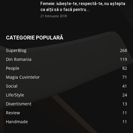
Femeie: iubește-te, respectă-te, nu aștepta
ca alții să o facă pentru...
21 februarie 2018
CATEGORIE POPULARĂ
SuperBlog
268
Din Romania
119
People
82
Magia Cuvintelor
71
Social
41
Life/Style
24
Divertisment
13
Review
11
Handmade
11