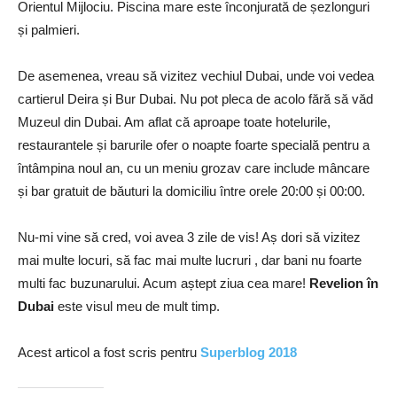
Orientul Mijlociu.
Piscina mare este înconjurată de șezlonguri
și palmieri.
De asemenea, vreau să vizitez vechiul Dubai, unde voi vedea
cartierul Deira și Bur Dubai.
Nu pot pleca de acolo fără să văd
Muzeul din Dubai
.
Am aflat că aproape toate hotelurile,
restaurantele și barurile ofer o noapte foarte specială pentru a
întâmpina noul an, cu un meniu grozav care include mâncare
și bar gratuit de băuturi la domiciliu între orele 20:00 și 00:00.
Nu-mi vine să cred, voi avea 3 zile de vis!
Aș dori să vizitez
mai multe locuri, să fac mai multe lucruri , dar bani nu foarte
multi fac buzunarului.
Acum aștept ziua cea mare!
Revelion în
Dubai
este visul meu de mult timp.
Acest articol a fost scris pentru
Superblog 2018