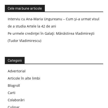
Cele mai bune articole
Interviu cu Ana-Maria Ungureanu – Cum și-a urmat visul
de a studia Artele la 42 de ani
Pe urmele credinței în Galați: Mănăstirea Vladimirești
(Tudor Vladimirescu)
Categorii
Advertorial
Articole în alte limbi
Blogroll
Carti
Colaborări
Culinar