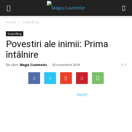
Acasă
SuperBlog
SuperBlog
Povestiri ale inimii: Prima
întâlnire
De către
Magia Cuvintelor
-
29 noiembrie 2018
1
tweet