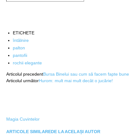
ETICHETE
întâlnire
palton
pantofii
rochii elegante
Articolul precedent
Bursa Binelui sau cum să facem fapte bune
Articolul următor
Hurom: mult mai mult decât o jucărie!
Magia Cuvintelor
ARTICOLE SIMILARE
DE LA ACELAȘI AUTOR