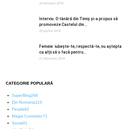
24 ianuarie 2018
Interviu. O tânără din Timiș și-a propus să
promoveze Castelul din...
20 aprilie 2018
Femeie: iubește-te, respectă-te, nu aștepta
ca alții să o facă pentru...
21 februarie 2018
CATEGORIE POPULARĂ
SuperBlog
268
Din Romania
119
People
82
Magia Cuvintelor
71
Social
41