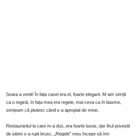
Seara a venit! În fața casei era el, foarte elegant. M-am simțit
ca o regină, în fața mea era regele, mai ceva ca în basme,
simțeam că plutesc când s-a apropiat de mine.
Restaurantul la care m-a dus, era foarte luxos, dar firul poveștii
de iubire s-a rupt brusc. „Regele” meu începe să îmi