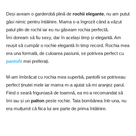
Deși aveam o garderobă plină de
rochii elegante
, nu am putut
găsi nimic pentru întâlnire. Mama s-a îngrozit când a văzut
patul plin de rochii iar eu nu găseam rochia perfectă.
Îmi doream să fiu sexy, dar în același timp și elegantă. Am
reușit să cumpăr o rochie elegantă în timp record. Rochia mea
era una formală, de culoarea pasiunii, se potrivea perfect cu
pantofii
mei preferați.
M-am îmbrăcat cu rochia mea superb
ă, pantofii se potriveau
perfect ținutei mele iar
mama m-a ajutat să-mi aranjez parul.
Fiind o seară friguroasă de toamnă, ea mi-a recomandat să
îmi iau și un
palton
peste rochie. Tata bombănea într-una, nu
era mulțumit că fiica lui are parte de prima întâlnire.