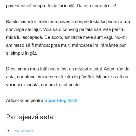
povestească despre fosta lui iubită. Da așa cum ați citit!
Băiatul visurilor mele mi-a povestit despre fosta lui pentru a mă
convinge să-l ajut. Voia să o conving pe fată să-l ierte pentru
mica lui escapadă.
De acolo, amintirile mele sunt vagi. Nu-mi
amintesc să fi mâncat prea mult, mâncarea îmi rămânea pur
și simplu în gât.
Deci, prima mea întâlnire a fost un dezastru total.
Acum râd de
asta, dar atunci îmi venea să intru în pământ. Mi-am zis că nu
voi iubi niciodată, dar am trecut peste.
Articol scris pentru
Superblog 2018
Partajează asta:
Facebook