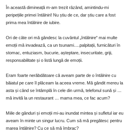
În această dimineață m-am trezit râzând, amintindu-mi
peripețiile primei întâlniri! Nu știu de ce, dar știu care a fost
prima mea întâlnire de iubire.
Ori de câte ori mă gândesc la cuvântul „întâlnire“ mai multe
emoții mă invadează, ca un tsunami….palpitații, furnicături în
stomac, entuziasm, bucurie, așteptare, insecuritate, griji,
responsabilitate și o listă lungă de emoții.
Eram foarte nerăbdătoare că aveam parte de o întâlnire cu
băiatul pe care îl plăceam la aceea vreme. Mă gândit mereu la
asta și când se întâmplă în cele din urmă, telefonul sună și …
mă invită la un restaurant … mama mea, ce fac acum?
Miile de gânduri și emoții mi-au inundat mintea și sufletul iar eu
aveam în minte un singur lucru. Cum să mă pregătesc pentru
marea întâlnire? Cu ce să mă îmbrac?