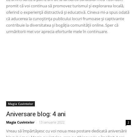
promit că voi continua să promovez turismul și explorarea locală,
oferind o experiență distractivă și educativă. Cineva mi-a spus odată
că aducerea la cunoștința publicului locuri frumoase și captivante
contribuie la diversitatea și bogăția comunității online. Sper că
urmăritorii mei vor aprecia eforturile mele în continuare.
Magia Cuvintelor
Aniversare blog: 4 ani
Magia Cuvintelor
-
13 ianuarie 2022
2
Vreau să împărtășesc cu voi noua mea postare dedicată aniversării