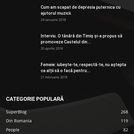
Cum am scapat de depresia puternica cu
ajutorul muzicii.
24 ianuarie 2018
Interviu. O tânără din Timiș și-a propus să
promoveze Castelul din...
20 aprilie 2018
Femeie: iubește-te, respectă-te, nu aștepta
ca alții să o facă pentru...
21 februarie 2018
CATEGORIE POPULARĂ
SuperBlog
268
Din Romania
119
People
82