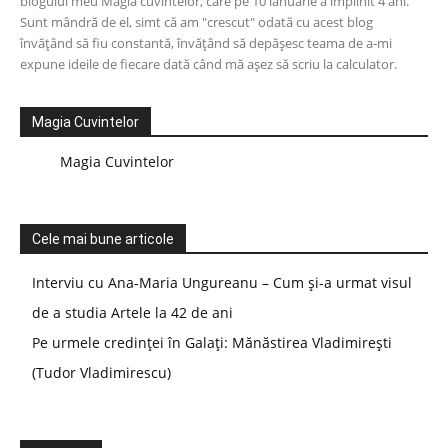
blogului meu Magia cuvintelor, care pe 10 ianuarie a împlinit 4 ani.
Sunt mândră de el, simt că am "crescut" odată cu acest blog
învățând să fiu constantă, învățând să depășesc teama de a-mi
expune ideile de fiecare dată când mă așez să scriu la calculator.
Magia Cuvintelor
Magia Cuvintelor
Cele mai bune articole
Interviu cu Ana-Maria Ungureanu – Cum și-a urmat visul
de a studia Artele la 42 de ani
Pe urmele credinței în Galați: Mănăstirea Vladimirești
(Tudor Vladimirescu)