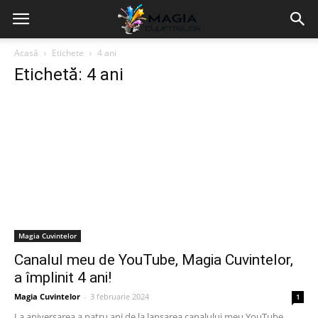
Acasă
Etichete
4 ani
Etichetă: 4 ani
Magia Cuvintelor
Canalul meu de YouTube, Magia Cuvintelor,
a împlinit 4 ani!
Magia Cuvintelor
-
3 februarie 2024
1
La aniversarea a patru ani de la lansarea canalului meu YouTube,