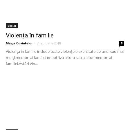
Social
Violența în familie
Magia Cuvintelor
-
7 februarie 2018
5
Violența în familie include toate violențele exercitate de unul sau mai
mulți membri ai familiei împotriva altora sau a altor membri ai
familiei.Astăzi vin...