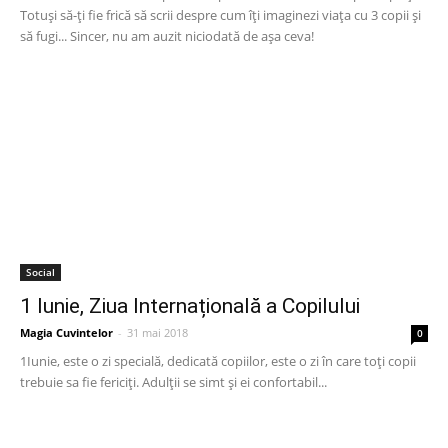
Totuși să-ți fie frică să scrii despre cum îți imaginezi viața cu 3 copii și
să fugi... Sincer, nu am auzit niciodată de așa ceva!
Social
1 Iunie, Ziua Internațională a Copilului
Magia Cuvintelor
-
31 mai 2018
0
1Iunie, este o zi specială, dedicată copiilor, este o zi în care toți copii
trebuie sa fie fericiți. Adulții se simt și ei confortabil...