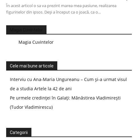
În acest articol o sa va prezint marea mea pasiune, realizarea
figurinelor din ipsos. Deși a început ca o joacă, ca o...
Magia Cuvintelor
Magia Cuvintelor
Cele mai bune articole
Interviu cu Ana-Maria Ungureanu – Cum și-a urmat visul
de a studia Artele la 42 de ani
Pe urmele credinței în Galați: Mănăstirea Vladimirești
(Tudor Vladimirescu)
Categorii