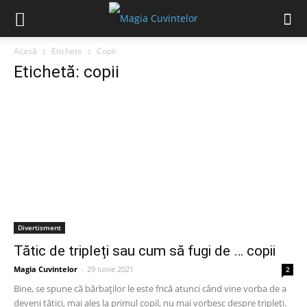
Acasă
Etichete
Copii
Etichetă: copii
Divertisment
Tătic de tripleți sau cum să fugi de … copii
Magia Cuvintelor
-
29 iunie 2021
2
Bine, se spune că bărbaților le este frică atunci când vine vorba de a
deveni tătici, mai ales la primul copil, nu mai vorbesc despre tripleți.