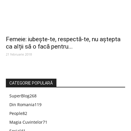
Femeie: iubește-te, respectă-te, nu aștepta
ca alții să o facă pentru...
21 februarie 2018
CATEGORIE POPULARĂ
SuperBlog
268
Din Romania
119
People
82
Magia Cuvintelor
71
Social
41