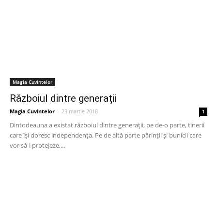
Magia Cuvintelor
Războiul dintre generații
Magia Cuvintelor
-
23 martie 2018
1
Dintodeauna a existat războiul dintre generații, pe de-o parte, tinerii
care își doresc independenţa. Pe de altă parte părinţii și bunicii care
vor să-i protejeze,...