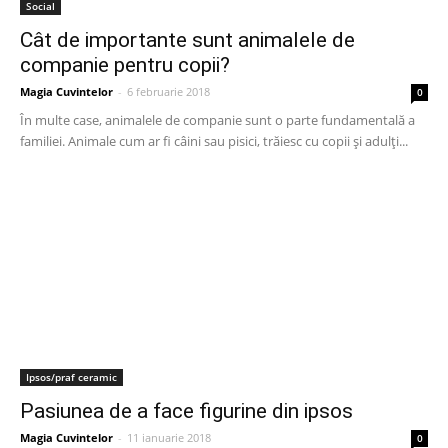
Social
Cât de importante sunt animalele de
companie pentru copii?
Magia Cuvintelor
-
6 februarie 2018
0
În multe case, animalele de companie sunt o parte fundamentală a
familiei. Animale cum ar fi câini sau pisici, trăiesc cu copii și adulți...
Ipsos/praf ceramic
Pasiunea de a face figurine din ipsos
Magia Cuvintelor
-
11 ianuarie 2018
0