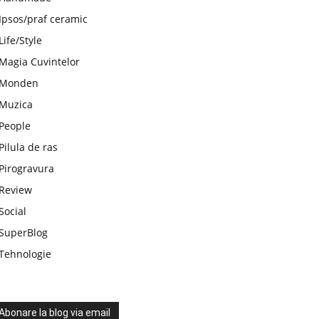
Ipsos/praf ceramic
Life/Style
Magia Cuvintelor
Monden
Muzica
People
Pilula de ras
Pirogravura
Review
Social
SuperBlog
Tehnologie
Abonare la blog via email