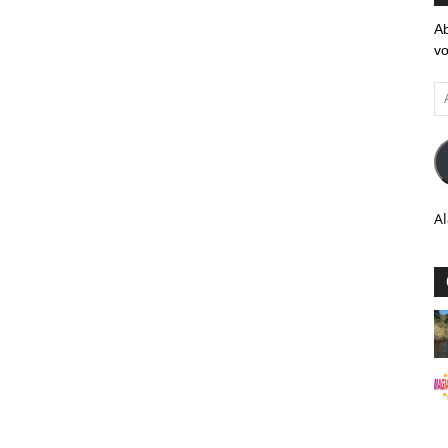
Ab
vo
Ad
em
Al