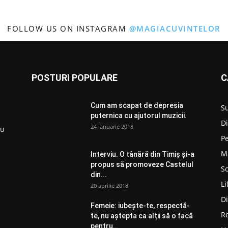
FOLLOW US ON INSTAGRAM
@MAGIACUVINTELOR
POSTURI POPULARE
C
Cum am scapat de depresia
S
puternica cu ajutorul muzicii.
D
24 ianuarie 2018
ru
P
M
Interviu. O tânără din Timiș și-a
propus să promoveze Castelul
So
din...
Li
20 aprilie 2018
D
Femeie: iubește-te, respectă-
R
te, nu aștepta ca alții să o facă
pentru...