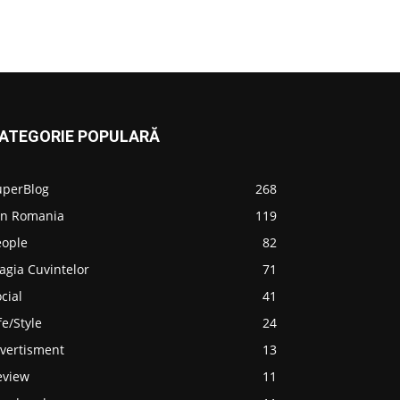
ATEGORIE POPULARĂ
uperBlog
268
in Romania
119
eople
82
agia Cuvintelor
71
cial
41
fe/Style
24
ivertisment
13
eview
11