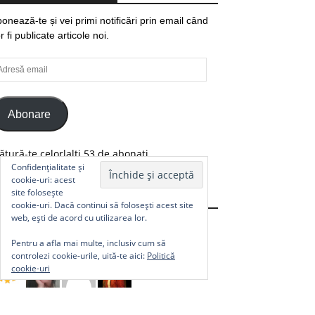
onează-te și vei primi notificări prin email când
r fi publicate articole noi.
resă
ail
Abonare
ătură-te celorlalți 53 de abonați.
Confidențialitate și
cookie-uri: acest
site folosește
Comunitate
cookie-uri. Dacă continui să folosești acest site
web, ești de acord cu utilizarea lor.
Pentru a afla mai multe, inclusiv cum să
controlezi cookie-urile, uită-te aici:
Politică
cookie-uri