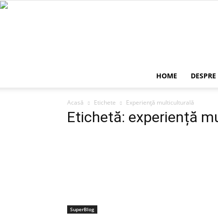
HOME
DESPRE
Acasă
Etichete
Experiență multiculturală
Etichetă: experiență mu
SuperBlog