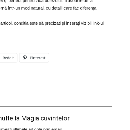
 și perfect pentru ziua botezului. Trusourile de la
nă într-un mod natural, cu detalii care fac diferența.
col, condiția este să precizati şi inseraţi vizibil link-ul
Reddit
Pinterest
ulte la Magia cuvintelor
ești ultimele articole prin email.