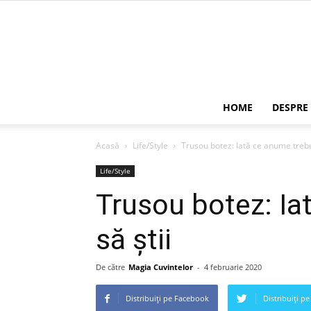
HOME
DESPRE
Acasă
Life/Style
Trusou botez: Iată ce anume trebui
Life/Style
Trusou botez: Ia
să știi
De către
Magia Cuvintelor
-
4 februarie 2020
Distribuiți pe Facebook
Distribuiți pe