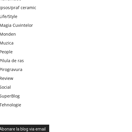
Ipsos/praf ceramic
Life/Style
Magia Cuvintelor
Monden
Muzica
People
Pilula de ras
Pirogravura
Review
Social
SuperBlog
Tehnologie
Abonare la blog via email