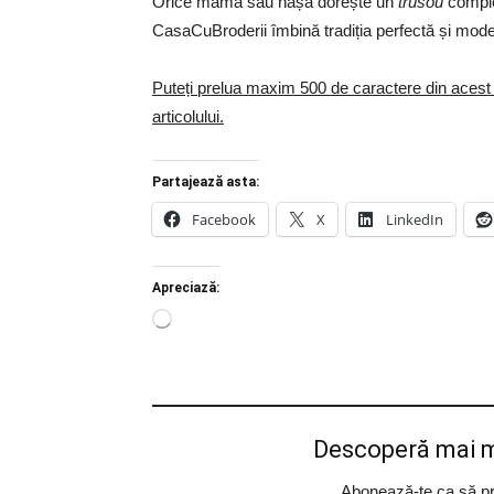
Orice mamă sau nașă dorește un
trusou
complet
CasaCuBroderii îmbină tradiția perfectă și moder
Puteți prelua maxim 500 de caractere din acest arti
articolului.
Partajează asta:
Facebook
X
LinkedIn
Apreciază:
Încarc...
Descoperă mai m
Abonează-te ca să prim