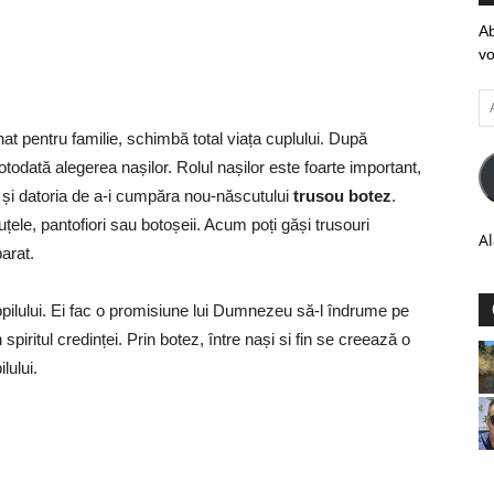
Ab
vo
Ad
em
 pentru familie, schimbă total viața cuplului. După
totodată alegerea nașilor. Rolul nașilor este foarte important,
au și datoria de a-i cumpăra nou-născutului
trusou botez
.
țele, pantofiori sau botoșeii. Acum poți găși trusouri
Al
arat.
copilului. Ei fac o promisiune lui Dumnezeu să-l îndrume pe
 spiritul credinței. Prin botez, între nași si fin se creează o
ilului.