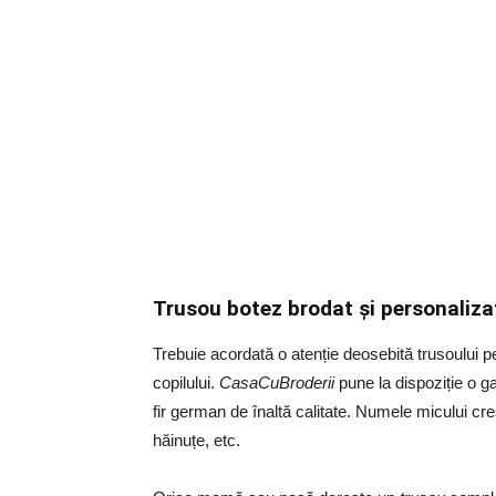
Trusou botez brodat și personaliz
Trebuie acordată o atenție deosebită trusoului pe
copilului.
CasaCuBroderii
pune la dispoziție o 
fir german de înaltă calitate. Numele micului creș
hăinuțe, etc.