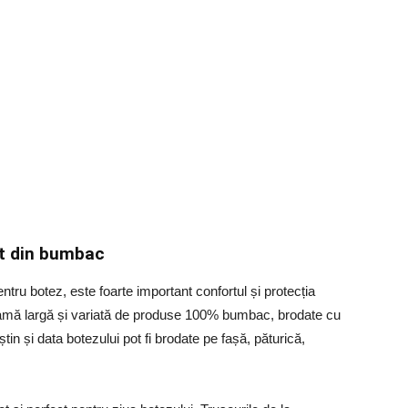
at din bumbac
ntru botez, este foarte important confortul și protecția
gamă largă și variată de produse 100% bumbac, brodate cu
tin și data botezului pot fi brodate pe fașă, păturică,