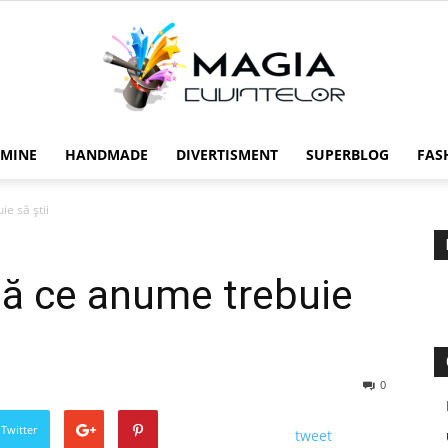
 MINE
HANDMADE
DIVERTISMENT
SUPERBLOG
FAS
Magia
e să știi
tă ce anume trebuie
cuvintelor
0
 Twitter
tweet