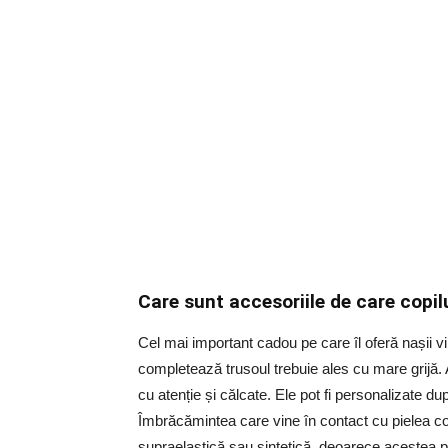
Care sunt accesoriile de care copil
Cel mai important cadou pe care îl oferă nașii vii
completează trusoul trebuie ales cu mare grijă. At
cu atenție și călcate. Ele pot fi personalizate du
Îmbrăcămintea care vine în contact cu pielea cop
supraelastică sau sintetică, deoarece acestea pot