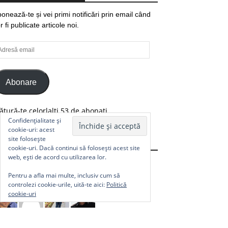
onează-te și vei primi notificări prin email când
r fi publicate articole noi.
resă
ail
Abonare
ătură-te celorlalți 53 de abonați.
Confidențialitate și
cookie-uri: acest
site folosește
Comunitate
cookie-uri. Dacă continui să folosești acest site
web, ești de acord cu utilizarea lor.
Pentru a afla mai multe, inclusiv cum să
controlezi cookie-urile, uită-te aici:
Politică
cookie-uri