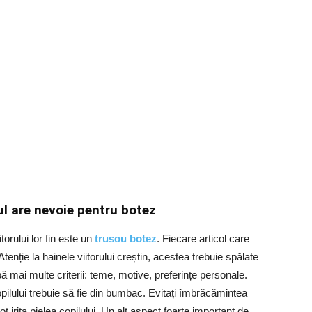
ul are nevoie pentru botez
torului lor fin este un
trusou botez
. Fiecare articol care
enție la hainele viitorului creștin, acestea trebuie spălate
pă mai multe criterii: teme, motive, preferințe personale.
ilului trebuie să fie din bumbac. Evitați îmbrăcămintea
 irita pielea copilului. Un alt aspect foarte important de