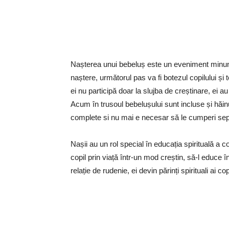
Nașterea unui bebeluș este un eveniment minunat
naștere, următorul pas va fi botezul copilului și 
ei nu participă doar la slujba de creștinare, ei 
Acum în trusoul bebelușului sunt incluse și hăinu
complete si nu mai e necesar să le cumperi sep
Nașii au un rol special în educația spirituală a 
copil prin viață într-un mod creștin, să-l educe în
relație de rudenie, ei devin părinți spirituali ai cop