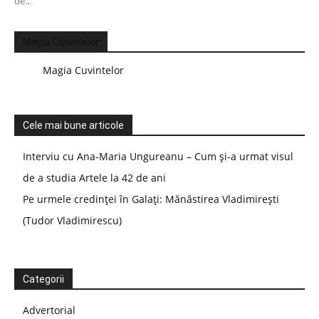
de...
Magia Cuvintelor
Magia Cuvintelor
Cele mai bune articole
Interviu cu Ana-Maria Ungureanu – Cum și-a urmat visul
de a studia Artele la 42 de ani
Pe urmele credinței în Galați: Mănăstirea Vladimirești
(Tudor Vladimirescu)
Categorii
Advertorial