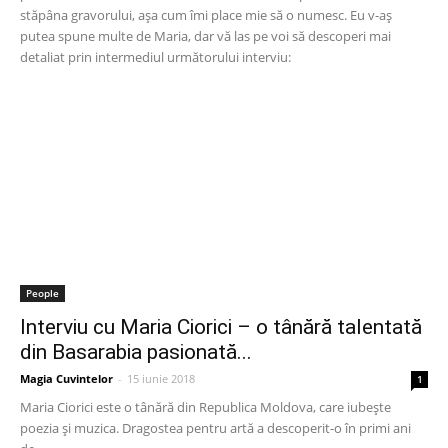
stăpâna gravorului, așa cum îmi place mie să o numesc. Eu v-aș
putea spune multe de Maria, dar vă las pe voi să descoperi mai
detaliat prin intermediul următorului interviu:
People
Interviu cu Maria Ciorici – o tânără talentată
din Basarabia pasionată...
Magia Cuvintelor
-
15 iunie 2018
1
Maria Ciorici este o tânără din Republica Moldova, care iubește
poezia și muzica. Dragostea pentru artă a descoperit-o în primi ani