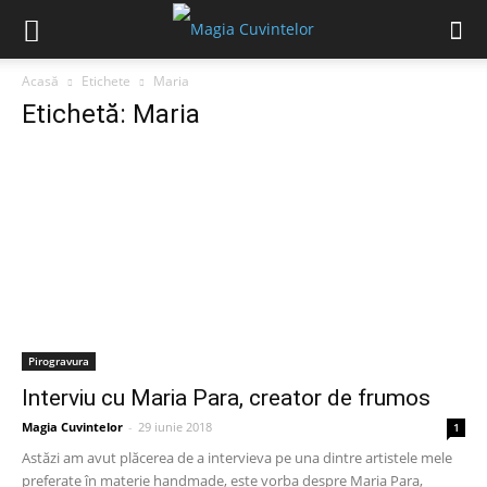
Acasă
Etichete
Maria
Etichetă: Maria
Pirogravura
Interviu cu Maria Para, creator de frumos
Magia Cuvintelor
-
29 iunie 2018
1
Astăzi am avut plăcerea de a intervieva pe una dintre artistele mele
preferate în materie handmade, este vorba despre Maria Para,