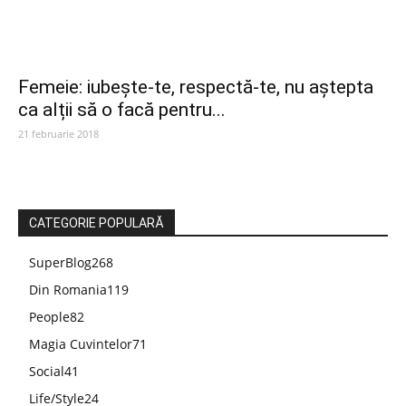
Femeie: iubește-te, respectă-te, nu aștepta
ca alții să o facă pentru...
21 februarie 2018
CATEGORIE POPULARĂ
SuperBlog
268
Din Romania
119
People
82
Magia Cuvintelor
71
Social
41
Life/Style
24