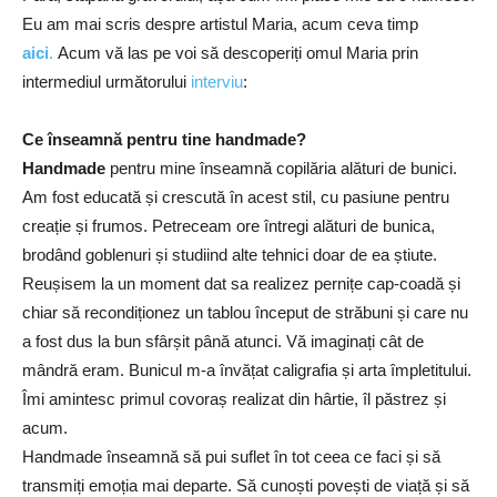
Eu am mai scris despre artistul Maria, acum ceva timp
aici
.
Acum vă las pe voi să descoperiți omul Maria prin
intermediul următorului
interviu
:
Ce înseamnă pentru tine handmade?
Handmade
pentru mine înseamnă copilăria alături de bunici.
Am fost educată și crescută în acest stil, cu pasiune pentru
creație și frumos. Petreceam ore întregi alături de bunica,
brodând goblenuri și studiind alte tehnici doar de ea știute.
Reușisem la un moment dat sa realizez pernițe cap-coadă și
chiar să recondiționez un tablou început de străbuni și care nu
a fost dus la bun sfârșit până atunci. Vă imaginați cât de
mândră eram. Bunicul m-a învățat caligrafia și arta împletitului.
Îmi amintesc primul covoraș realizat din hârtie, îl păstrez și
acum.
Handmade înseamnă să pui suflet în tot ceea ce faci și să
transmiți emoția mai departe. Să cunoști povești de viață și să