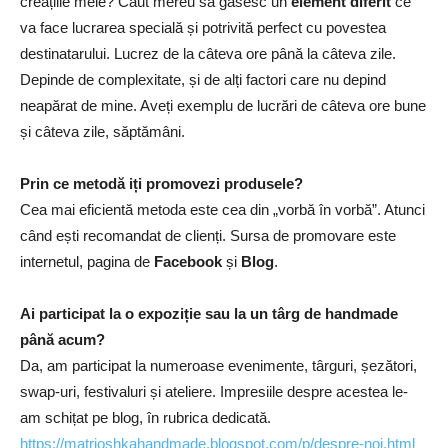
creațiile mele? Caut mereu sa găsesc un
element diferit
ce
va face lucrarea specială și potrivită perfect cu povestea
destinatarului. Lucrez de la câteva ore până la câteva zile.
Depinde de complexitate, și de alți factori care nu depind
neapărat de mine. Aveți exemplu de lucrări de câteva ore bune
și câteva zile, săptămâni.
Prin ce metodă iți promovezi produsele?
Cea mai eficientă metoda este cea din „vorbă în vorbă”. Atunci
când ești recomandat de clienți. Sursa de promovare este
internetul, pagina de
Facebook
și
Blog
.
Ai participat la o expoziție sau la un târg de handmade
până acum?
Da, am participat la numeroase evenimente, târguri, șezători,
swap-uri, festivaluri și ateliere. Impresiile despre acestea le-
am schițat pe blog, în rubrica dedicată.
https://matrioshkahandmade.blogspot.com/p/despre-noi.html