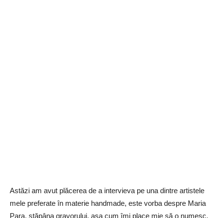
Astăzi am avut plăcerea de a intervieva pe una dintre artistele
mele preferate în materie handmade, este vorba despre Maria
Para, stăpâna gravorului, așa cum îmi place mie să o numesc.