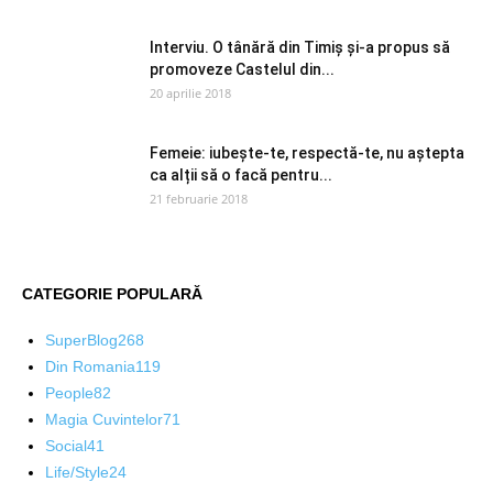
Interviu. O tânără din Timiș și-a propus să
promoveze Castelul din...
20 aprilie 2018
Femeie: iubește-te, respectă-te, nu aștepta
ca alții să o facă pentru...
21 februarie 2018
CATEGORIE POPULARĂ
SuperBlog
268
Din Romania
119
People
82
Magia Cuvintelor
71
Social
41
Life/Style
24