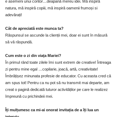
e asemeni unui contor…deapană mereu idei. Mă inspiră
natura, mă inspiră copiii, mă inspiră oamenii frumoși si
adevărați!
Cât de apreciată este munca ta?
Răspunsul se ascunde la clienții mei, doar ei sunt în măsură
să vă răspundă.
Cum este o zi din viața Mariei?
În primul rând toate zilele îmi sunt extrem de creative! Întreaga
zi pentru mine egal …copilarie, joacă, artă, creativitate!
Îmbrățișez minunata profesie de educator. Cu aceasta cred că
am spus tot! Pentru ca nu pot să nu transmit mai departe, am
creat o pagină dedicată tuturor activităților pe care le realizez
împreună cu prichindeii mei.
Îți mulțumesc ca mi-ai onorat invitația de a îți lua un
interviu.