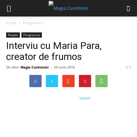
Acasă
Pirogravura
People
Pirogravura
Interviu cu Maria Para,
creator de frumos
De către
Magia Cuvintelor
-
29 iunie 2018
1
tweet