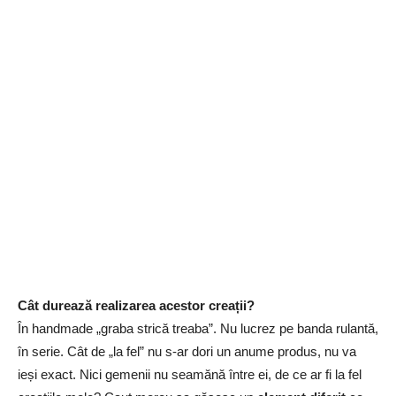
Cât durează realizarea acestor creații?
În handmade „graba strică treaba”. Nu lucrez pe banda rulantă,
în serie. Cât de „la fel” nu s-ar dori un anume produs, nu va
ieși exact. Nici gemenii nu seamănă între ei, de ce ar fi la fel