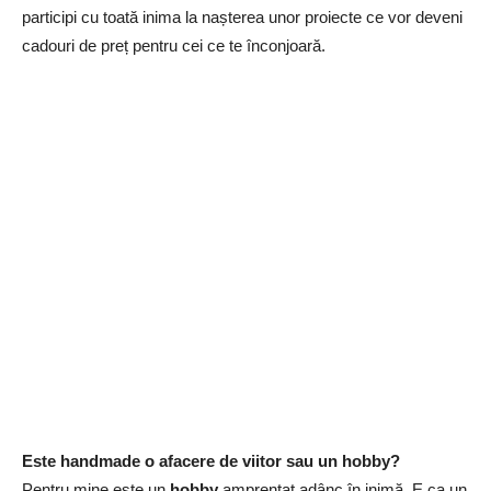
participi cu toată inima la nașterea unor proiecte ce vor deveni
cadouri de preț pentru cei ce te înconjoară.
Este handmade o afacere de viitor sau un hobby?
Pentru mine este un
hobby
amprentat adânc în inimă. E ca un