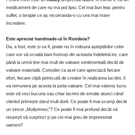
medicament de care nu ma pot lipsi. Cel mai bun leac pentru
suflet, o terapie ce aș recomanda-o cu cea mai mare
încredere.
Este apreciat handmade-ul în România?
Da, a fost, este și va fi, poate nu în măsura așteptărilor celor
care vor să scoată bani frumoși din aceasta îndeletnicire, care
până la urmă ține mai mult de valoare sentimentală decât de
valoare materială. Consider ca acel care apreciază fiecare
efort, fiecare clipă petrecută de creator în realizarea lucrării, îl
va remunera pe acesta la justa valoare. Cel mai valoros lucru
este să vezi bucuria sau chiar lacrimi de emoție atunci când
clientul primește darul mult dorit. Ce poate fi mai scump decât
un sincer „Mulțumesc”? Ce poate fi mai profund decât să
reușești să surprinzi și pe cei mai greu de impresionat
oameni?