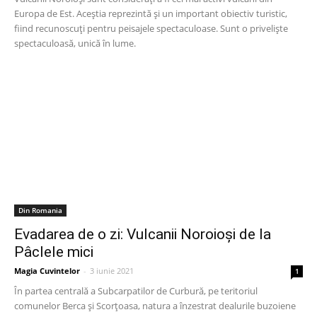
Europa de Est. Aceștia reprezintă și un important obiectiv turistic,
fiind recunoscuți pentru peisajele spectaculoase. Sunt o priveliște
spectaculoasă, unică în lume.
Din Romania
Evadarea de o zi: Vulcanii Noroioși de la
Pâclele mici
Magia Cuvintelor
-
3 iunie 2021
1
În partea centrală a Subcarpatilor de Curbură, pe teritoriul
comunelor Berca și Scorțoasa, natura a înzestrat dealurile buzoiene