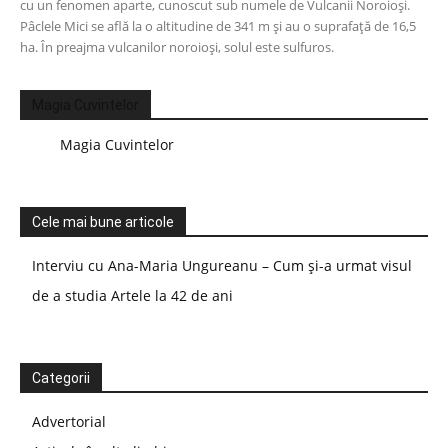
cu un fenomen aparte, cunoscut sub numele de Vulcanii Noroioși.
Pâclele Mici se află la o altitudine de 341 m și au o suprafață de 16,5
ha. În preajma vulcanilor noroioși, solul este sulfuros.
Magia Cuvintelor
Magia Cuvintelor
Cele mai bune articole
Interviu cu Ana-Maria Ungureanu – Cum și-a urmat visul
de a studia Artele la 42 de ani
Categorii
Advertorial