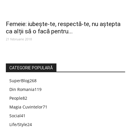
Femeie: iubește-te, respectă-te, nu aștepta
ca alții să o facă pentru...
21 februarie 2018
CATEGORIE POPULARĂ
SuperBlog
268
Din Romania
119
People
82
Magia Cuvintelor
71
Social
41
Life/Style
24