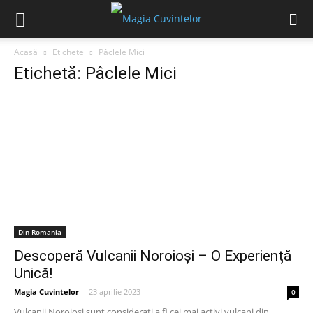
Acasă
Etichete
Pâclele Mici
Etichetă: Pâclele Mici
Din Romania
Descoperă Vulcanii Noroioși – O Experiență
Unică!
Magia Cuvintelor
-
23 aprilie 2023
0
Vulcanii Noroioși sunt considerați a fi cei mai activi vulcani din