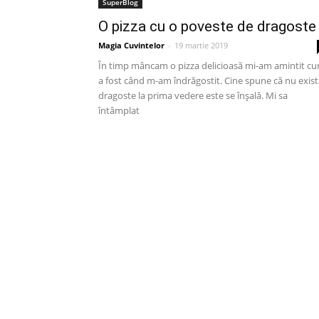
SuperBlog
O pizza cu o poveste de dragoste
Magia Cuvintelor
-
19 martie 2019
În timp mâncam o pizza delicioasă mi-am amintit c
a fost când m-am îndrăgostit. Cine spune că nu exis
dragoste la prima vedere este se înșală. Mi sa
întâmplat