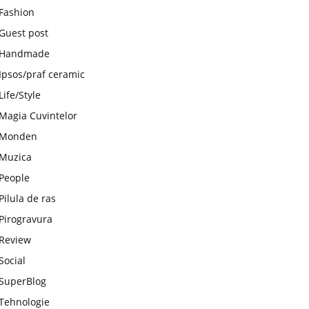
Fashion
Guest post
Handmade
Ipsos/praf ceramic
Life/Style
Magia Cuvintelor
Monden
Muzica
People
Pilula de ras
Pirogravura
Review
Social
SuperBlog
Tehnologie