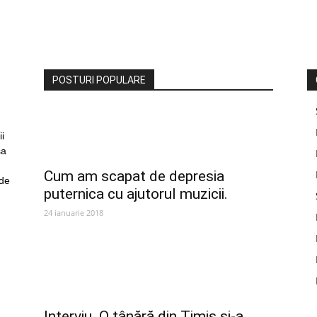
POSTURI POPULARE
i
sa
Cum am scapat de depresia
 de
puternica cu ajutorul muzicii.
24 ianuarie 2018
Interviu. O tânără din Timiș și-a