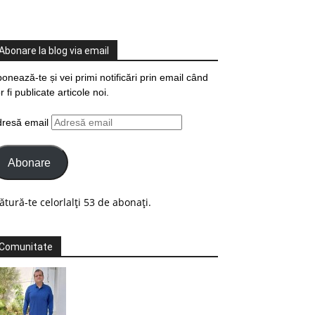
Abonare la blog via email
onează-te și vei primi notificări prin email când
r fi publicate articole noi.
dresă email
Abonare
ătură-te celorlalți 53 de abonați.
Comunitate