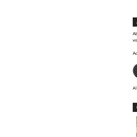
Ab
vo
A
Al