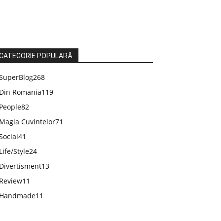
CATEGORIE POPULARĂ
SuperBlog
268
Din Romania
119
People
82
Magia Cuvintelor
71
Social
41
Life/Style
24
Divertisment
13
Review
11
Handmade
11