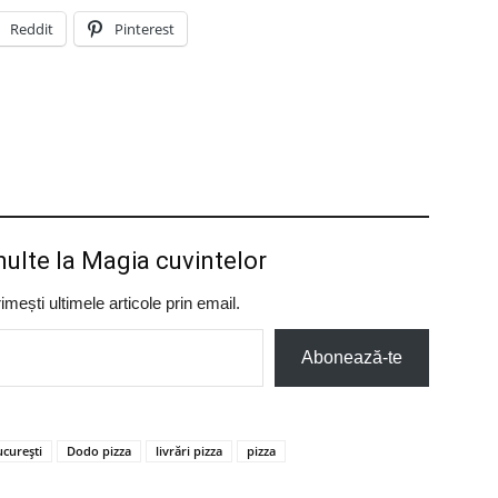
Reddit
Pinterest
ulte la Magia cuvintelor
ești ultimele articole prin email.
Abonează-te
curești
Dodo pizza
livrări pizza
pizza