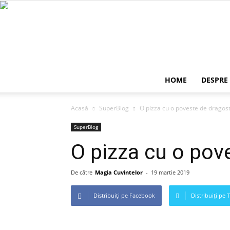
HOME
DESPRE
Acasă
SuperBlog
O pizza cu o poveste de dragos
SuperBlog
O pizza cu o pov
De către
Magia Cuvintelor
-
19 martie 2019
Distribuiți pe Facebook
Distribuiți pe 