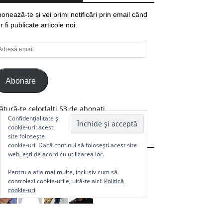
onează-te și vei primi notificări prin email când
r fi publicate articole noi.
resă
ail
Abonare
ătură-te celorlalți 53 de abonați.
Confidențialitate și
cookie-uri: acest
site folosește
Comunitate
cookie-uri. Dacă continui să folosești acest site
web, ești de acord cu utilizarea lor.
Pentru a afla mai multe, inclusiv cum să
controlezi cookie-urile, uită-te aici:
Politică
cookie-uri