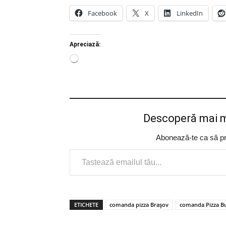
Facebook
X
LinkedIn
Apreciază:
Încarc...
Descoperă mai m
Abonează-te ca să prim
Tastează emailul tău...
ETICHETE
comanda pizza Brașov
comanda Pizza Bu