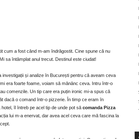
it cum a fost când m-am îndrăgostit. Cine spune că nu
i sa întâmplat anul trecut. Destinul este ciudat!
 investigații și analize în București pentru că aveam ceva
îmi era foarte foame, voiam să mănânc ceva. Intru într-o
tau comenzile. Un tip care era puțin ironic mi-a spus că
 dacă o comand într-o pizzerie. În timp ce eram în
hotel, îl întreb pe acel tip de unde pot să
comanda Pizza
acția lui m-a enervat, dar avea acel ceva care mă fascina la
cept.