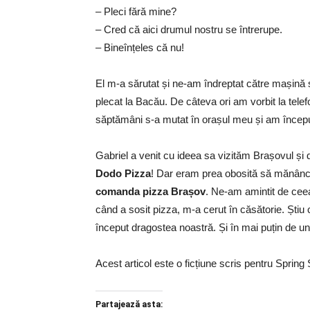
– Pleci fără mine?
– Cred că aici drumul nostru se întrerupe.
– Bineînțeles că nu!
El m-a sărutat și ne-am îndreptat către mașină 
plecat la Bacău. De câteva ori am vorbit la telef
săptămâni s-a mutat în orașul meu și am început
Gabriel a venit cu ideea sa vizităm Brașovul și 
Dodo Pizza
! Dar eram prea obosită să mănânc 
comanda pizza Brașov
. Ne-am amintit de cee
când a sosit pizza, m-a cerut în căsătorie. Știu 
început dragostea noastră. Și în mai puțin de u
Acest articol este o ficțiune scris pentru Sprin
Partajează asta: