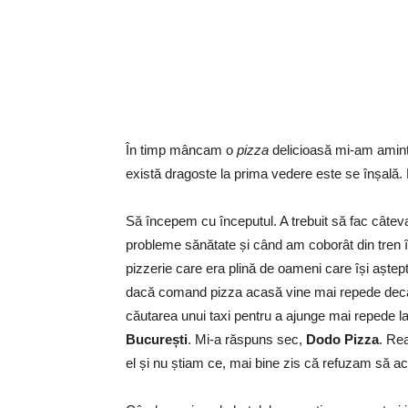
În timp mâncam o
pizza
delicioasă mi-am amint
există dragoste la prima vedere este se înșală. M
Să începem cu începutul. A trebuit să fac câteva
probleme sănătate și când am coborât din tren 
pizzerie care era plină de oameni care își aștep
dacă comand pizza acasă vine mai repede decât
căutarea unui taxi pentru a ajunge mai repede la 
București
. Mi-a răspuns sec,
Dodo Pizza
. Re
el și nu știam ce, mai bine zis că refuzam să ac