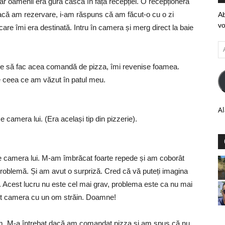
iar oamenii era gura casca în fața recepției. O recepționeră
 dacă am rezervare, i-am răspuns că am făcut-o cu o zi
Ab
vo
 care îmi era destinată. Intru în camera și merg direct la baie
Ad
em
buie să fac acea comandă de pizza, îmi revenise foamea.
e ceea ce am văzut în patul meu.
Al
amera lui. (Era același tip din pizzerie).
e camera lui. M-am îmbrăcat foarte repede și am coborât
roblemă. Și am avut o surpriză. Cred că vă puteți imagina
 Acest lucru nu este cel mai grav, problema este ca nu mai
rt camera cu un om străin. Doamne!
m. M-a întrebat dacă am comandat pizza și am spus că nu.