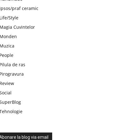
Ipsos/praf ceramic
Life/Style
Magia Cuvintelor
Monden
Muzica
People
Pilula de ras
Pirogravura
Review
Social
SuperBlog
Tehnologie
Abonare la blog via email