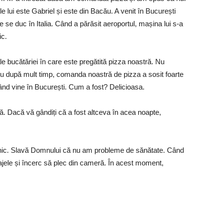
 lui este Gabriel și este din Bacău. A venit în București
 se duc în Italia. Când a părăsit aeroportul, mașina lui s-a
ic.
 ale bucătăriei în care este pregătită pizza noastră. Nu
Nu după mult timp, comanda noastră de pizza a sosit foarte
când vine în București. Cum a fost? Delicioasa.
ă. Dacă vă gândiți că a fost altceva în acea noapte,
anic. Slavă Domnului că nu am probleme de sănătate. Când
jele și încerc să plec din cameră. În acest moment,