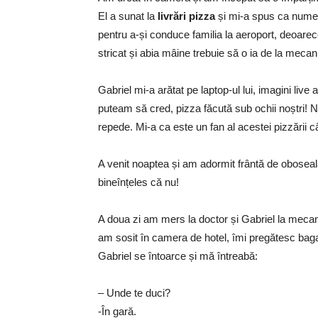
El a sunat la
livrări pizza
și mi-a spus ca numele
pentru a-și conduce familia la aeroport, deoarece
stricat și abia mâine trebuie să o ia de la mecan
Gabriel mi-a arătat pe laptop-ul lui, imagini live
puteam să cred, pizza făcută sub ochii noștri! 
repede. Mi-a ca este un fan al acestei pizzării 
A venit noaptea și am adormit frântă de oboseal
bineînțeles că nu!
A doua zi am mers la doctor și Gabriel la mec
am sosit în camera de hotel, îmi pregătesc baga
Gabriel se întoarce și mă întreabă:
– Unde te duci?
-În gară.