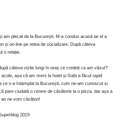
și am plecat de la București. M-a condus acasă iar el a
on și on-line pe rețea de socializare. După câteva
 o relație.
după câteva vizite lungi în oraș ce credeți ca am văzut?
acolo, așa că am mers la hotel și Gabi a făcut rapid
a ce s-a întâmplat la București, cum ne-am cunoscut și
că pare ciudată o cerere de căsătorie la o pizza, dar așa a
n an ne vom căsători!
g Superblog 2019