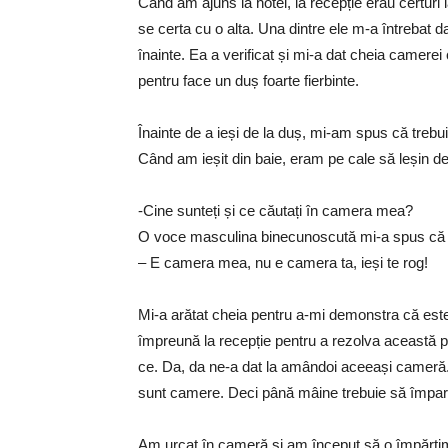
Când am ajuns la hotel, la recepție erau certuri 
se certa cu o alta. Una dintre ele m-a întrebat
înainte. Ea a verificat și mi-a dat cheia camerei
pentru face un duș foarte fierbinte.
Înainte de a ieși de la duș, mi-am spus că tre
Când am ieșit din baie, eram pe cale să leșin d
-Cine sunteți și ce căutați în camera mea?
O voce masculina binecunoscută mi-a spus că e c
– E camera mea, nu e camera ta, ieși te rog!
Mi-a arătat cheia pentru a-mi demonstra că est
împreună la recepție pentru a rezolva această p
ce. Da, da ne-a dat la amândoi aceeași cameră.
sunt camere. Deci până mâine trebuie să împa
Am urcat în cameră și am început să o împărți