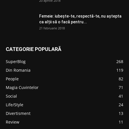
20 aprilie 2018
Femeie: iubește-te, respectă-te, nu aștepta
ca alții să o facă pentru...
21 februarie 2018
CATEGORIE POPULARĂ
SuperBlog
268
Din Romania
119
People
82
Magia Cuvintelor
71
Social
41
Life/Style
24
Divertisment
13
Review
11