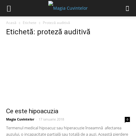
Acasă
Etichete
Proteză auditivă
Etichetă: proteză auditivă
Ce este hipoacuzia
Magia Cuvintelor
-
17 ianuarie 2018
0
Termenul medical hipoacuz sau hiperacuzie înseamnă afectarea
auzului, o incapacitate parțială sau totală de a auzi. Această pierdere