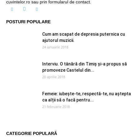
cuvintelor.ro sau prin formularul de contact.
POSTURI POPULARE
Cum am scapat de depresia puternica cu
ajutorul muzicii.
24 ianuarie 2018
Interviu. O tânără din Timiș și-a propus să
promoveze Castelul din...
20 aprilie 2018
Femeie: iubește-te, respectă-te, nu aștepta
ca alții să o facă pentru...
21 februarie 2018
CATEGORIE POPULARĂ