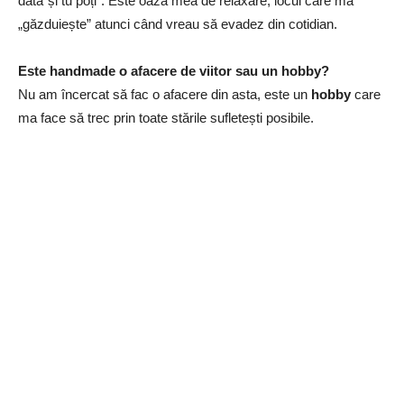
data”și tu poți”. Este oaza mea de relaxare, locul care mă
„găzduiește” atunci când vreau să evadez din cotidian.
Este handmade o afacere de viitor sau un hobby?
Nu am încercat să fac o afacere din asta, este un
hobby
care
ma face să trec prin toate stările sufletești posibile.