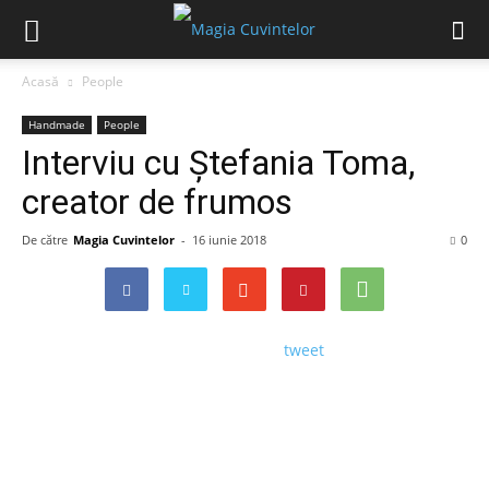
Acasă
People
Handmade
People
Interviu cu Ștefania Toma,
creator de frumos
De către
Magia Cuvintelor
-
16 iunie 2018
0
tweet