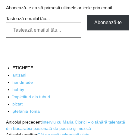
Abonează-te ca să primești ultimele articole prin email.
Tastează emailul tău...
Abonează-te
ETICHETE
artizani
handmade
hobby
împletituri din tuburi
pictat
Ștefania Toma
Articolul precedent
Interviu cu Maria Ciorici – o tânără talentată
din Basarabia pasionată de poezie şi muzică
Articolul următor
Cât de mult valorează viața