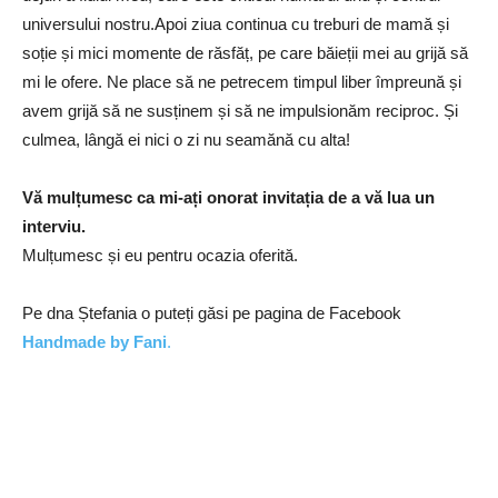
universului nostru.Apoi ziua continua cu treburi de mamă și
soție și mici momente de răsfăț, pe care băieții mei au grijă să
mi le ofere. Ne place s
ă
ne petrecem timpul liber împreună și
avem grijă să ne susținem și să ne impulsionăm reciproc. Și
culmea, lângă ei nici o zi nu seamăn
ă
cu alta!
Vă mulțumesc ca mi-ați onorat invitația de a vă lua un
interviu.
Mulțumesc și eu pentru ocazia oferită.
Pe dna Ștefania o puteți găsi pe pagina de Facebook
Handmade by Fani
.