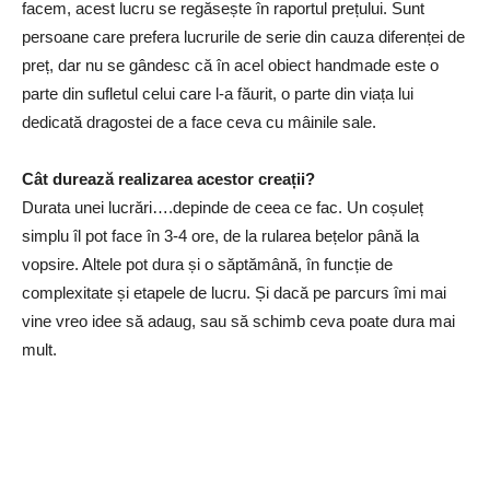
facem, acest lucru se regăsește în raportul prețului. Sunt
persoane care prefera lucrurile de serie din cauza diferenței de
preț, dar nu se gândesc că în acel obiect handmade este o
parte din sufletul celui care l-a făurit, o parte din viața lui
dedicată dragostei de a face ceva cu mâinile sale.
Cât durează realizarea acestor creații?
Durata unei lucrări….depinde de ceea ce fac. Un coșuleț
simplu îl pot face în 3-4 ore, de la rularea bețelor până la
vopsire. Altele pot dura și o săptămână, în funcție de
complexitate și etapele de lucru. Și dacă pe parcurs îmi mai
vine vreo idee să adaug, sau să schimb ceva poate dura mai
mult.