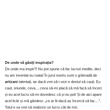
De unde vă găsiți inspirația?
De unde ma inspir?! Nu pot spune că fac lucruri inedite, deci
nu am inventat eu roata! În jurul nostru sunt o grămadă de
artizani
talentați, iar dacă vrei să-i vezi e destul să cauți. Eu
caut, oriunde, ceva….ceva să-mi placă să mă facă să încerc
și eu acel lucru să-mi dovedesc că și eu pot! Și de aici apare
acel licăr și mă gândesc „ce ar fii dacă aș încercă să fac…”.
Totul e sa vrei să realizezi un lucru cât de mic.