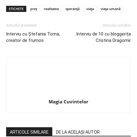
ETICHETE
preț
realitatea
speranță
viața
viața umană
Articolul precedent
Articolul următor
Interviu cu Ștefania Toma,
Interviu de 10 cu bloggerița
creator de frumos
Cristina Dragomir
Magia Cuvintelor
ARTICOLE SIMILARE
DE LA ACELAȘI AUTOR