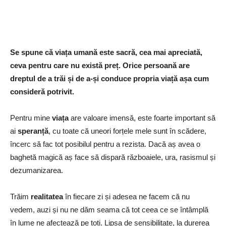
Se spune că viața umană este sacră, cea mai apreciată,
ceva pentru care nu există preț. Orice persoană are
dreptul de a trăi și de a-și conduce propria viață așa cum
consideră potrivit.
Pentru mine
viața
are valoare imensă, este foarte important să
ai
speranță
, cu toate că uneori forțele mele sunt în scădere,
încerc să fac tot posibilul pentru a rezista. Dacă aș avea o
baghetă magică aș face să dispară războaiele, ura, rasismul și
dezumanizarea.
Trăim
realitatea
în fiecare zi și adesea ne facem că nu
vedem, auzi și nu ne dăm seama că tot ceea ce se întâmplă
în lume ne afectează pe toți. Lipsa de sensibilitate, la durerea