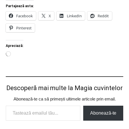
Partajează asta:
Facebook
X
LinkedIn
Reddit
Pinterest
Apreciază:
Încarc...
Descoperă mai multe la Magia cuvintelor
Abonează-te ca să primești ultimele articole prin email.
Tastează emailul tău...
Abonează-te