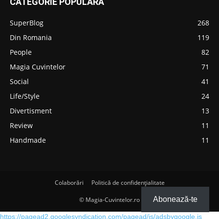
CATEGORIE POPULARĂ
SuperBlog
268
Din Romania
119
People
82
Magia Cuvintelor
71
Social
41
Life/Style
24
Divertisment
13
Review
11
Handmade
11
Colaborări
Politică de confidențialitate
Abonează-te
© Magia-Cuvintelor.ro
https://pagead2.googlesyndication.com/pagead/js/adsbygoogle.js