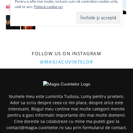
Pentru a afla mai multe, inclusiv cum să controlezi cookie-urile,
uită-te aici:
Politică cookie-uri
FOLLOW US ON INSTAGRAM
@MAGIACUVINTELOR
Numele meu este Luminita Tudosa, Lumy pentru prieteni.
Ador sa scriu despre ceea ce imi place, despre orice este
interesant. Blogul meu contine mai multe categorii menite
pentru a gasi informatii importante din mai multe domenii.
Cine doreste sa colaboreze cu mine ma puteti gasi la
contact@magia-cuvintelor.ro sau prin formularul de contact.