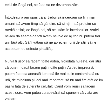
celui de lângă noi, ne face sa ne dezumanizăm.
Întotdeauna am spus că ar trebui să încercăm să fim mai
umani, să avem timp să gândim, să simțim, să prețuim ce
merită ceilalți de lângă noi, să ne uităm în interiorul lor. Astfel,
ne-am da seama că toți avem nevoie de ajutor, nu putem trăi
unii fără alții. Să învățam să ne apreciem unii de alții, să ne
acceptam cu defecte și calități,
Nu va fi ușor să facem toate astea, niciodată nu este, dar știu
că putem, dacă facem puțin, câte puțin. Astfel, împreună,
putem face ca această lume să fie mai puțin contaminată cu
ură, de minciuna și, cel mai important, să nu mai fim atât de im
pasivi față de suferința celuilalt. Când vom reuși să facem
acest lucru, vom putea cu adevărat să spunem că viața are
valoare.