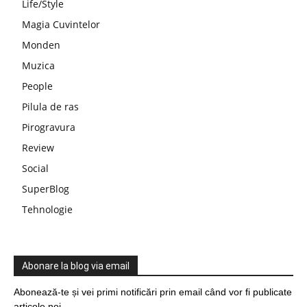
Life/Style
Magia Cuvintelor
Monden
Muzica
People
Pilula de ras
Pirogravura
Review
Social
SuperBlog
Tehnologie
Abonare la blog via email
Abonează-te și vei primi notificări prin email când vor fi publicate
articole noi.