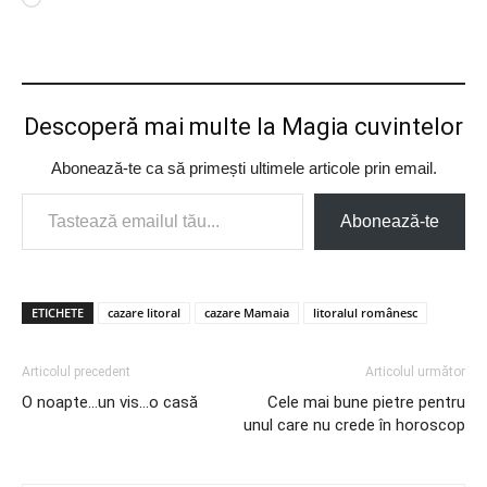
Încarc...
Descoperă mai multe la Magia cuvintelor
Abonează-te ca să primești ultimele articole prin email.
Tastează emailul tău...
Abonează-te
ETICHETE
cazare litoral
cazare Mamaia
litoralul românesc
Articolul precedent
Articolul următor
O noapte…un vis…o casă
Cele mai bune pietre pentru
unul care nu crede în horoscop