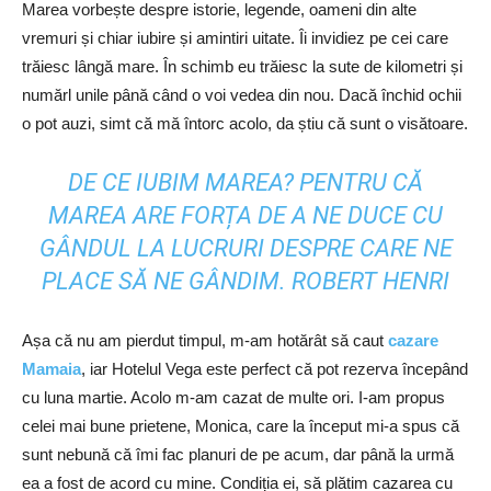
Marea vorbește despre istorie, legende, oameni din alte
vremuri și chiar iubire și amintiri uitate. Îi invidiez pe cei care
trăiesc lângă mare. În schimb eu trăiesc la sute de kilometri și
numărl unile până când o voi vedea din nou. Dacă închid ochii
o pot auzi, simt că mă întorc acolo, da știu că sunt o visătoare.
DE CE IUBIM MAREA? PENTRU CĂ
MAREA ARE FORȚA DE A NE DUCE CU
GÂNDUL LA LUCRURI DESPRE CARE NE
PLACE SĂ NE GÂNDIM. ROBERT HENRI
Așa că nu am pierdut timpul, m-am hotărât să caut
cazare
Mamaia
, iar Hotelul Vega este perfect că pot rezerva începând
cu luna martie. Acolo m-am cazat de multe ori. I-am propus
celei mai bune prietene, Monica, care la început mi-a spus că
sunt nebună că îmi fac planuri de pe acum, dar până la urmă
ea a fost de acord cu mine. Condiția ei, să plătim cazarea cu