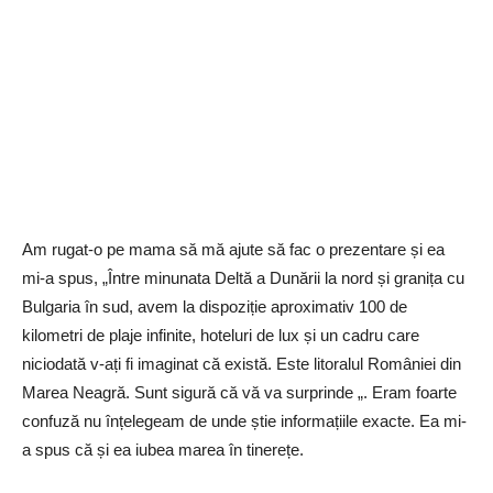
Am rugat-o pe mama să mă ajute să fac o prezentare și ea
mi-a spus, „Între minunata Deltă a Dunării la nord și granița cu
Bulgaria în sud, avem la dispoziție aproximativ 100 de
kilometri de plaje infinite, hoteluri de lux și un cadru care
niciodată v-ați fi imaginat că există. Este litoralul României din
Marea Neagră. Sunt sigură că vă va surprinde „. Eram foarte
confuză nu înțelegeam de unde știe informațiile exacte. Ea mi-
a spus că și ea iubea marea în tinerețe.