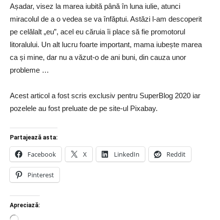
Așadar, visez la marea iubită până în luna iulie, atunci
miracolul de a o vedea se va înfăptui. Astăzi l-am descoperit
pe celălalt „eu”, acel eu căruia îi place să fie promotorul
litoralului. Un alt lucru foarte important, mama iubește marea
ca și mine, dar nu a văzut-o de ani buni, din cauza unor
probleme …
Acest articol a fost scris exclusiv pentru SuperBlog 2020 iar
pozelele au fost preluate de pe site-ul Pixabay.
Partajează asta:
Facebook
X
LinkedIn
Reddit
Pinterest
Apreciază: