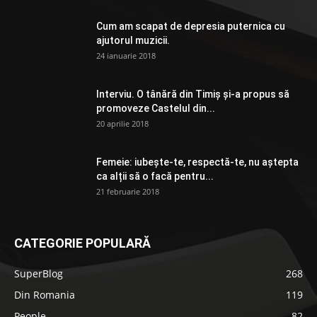
Cum am scapat de depresia puternica cu
ajutorul muzicii.
24 ianuarie 2018
Interviu. O tânără din Timiș și-a propus să
promoveze Castelul din...
20 aprilie 2018
Femeie: iubește-te, respectă-te, nu aștepta
ca alții să o facă pentru...
21 februarie 2018
CATEGORIE POPULARĂ
SuperBlog
268
Din Romania
119
People
82