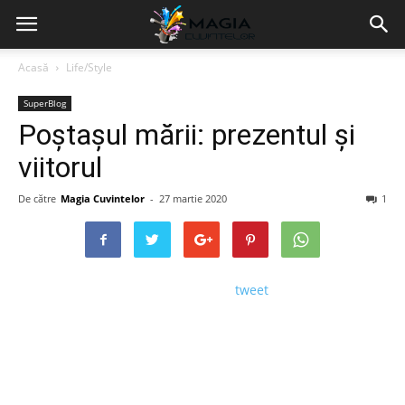
Acasă
Life/Style
SuperBlog
Poștașul mării: prezentul și
viitorul
De către
Magia Cuvintelor
-
27 martie 2020
1
tweet