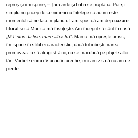
reproș și îmi spune; – Țara arde și baba se piaptănă. Pur și
simplu nu pricep de ce nimeni nu înțelege că acum este
momentul să ne facem planuri. I-am spus că am deja
cazare
litoral
și că Monica mă însoțește. Am început să cânt în casă
„
Mă întorc la tine, mare albastră’
‘. Mama mă oprește brusc,
îmi spune în stilul ei caracteristic; dacă tot iubești marea
promoveaz-o să atragi străinii, nu se mai ducă pe plajele altor
țări. Vorbele ei îmi răsunau în urechi și mi-am zis că nu am ce
pierde.