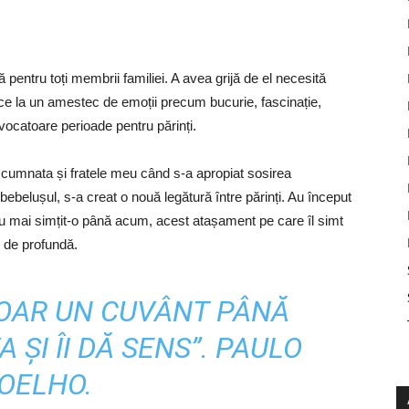
pentru toți membrii familiei. A avea grijă de el necesită
uce la un amestec de emoții precum bucurie, fascinație,
rovocatoare perioade pentru părinți.
 cumnata și fratele meu când s-a apropiat sosirea
ebelușul, s-a creat o nouă legătură între părinți. Au început
au mai simțit-o până acum, acest atașament pe care îl simt
i de profundă.
DOAR UN CUVÂNT PÂNĂ
 ȘI ÎI DĂ SENS”. PAULO
OELHO.