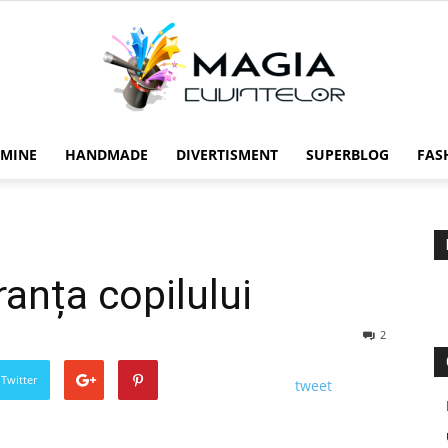
 MINE
HANDMADE
DIVERTISMENT
SUPERBLOG
FAS
Magia
ranța copilului
cuvintelor
2
 Twitter
tweet