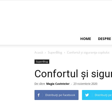
HOME
DESPRE
Acasă
SuperBlog
Confortul și siguranța copilului
SuperBlog
Confortul și sigu
De către
Magia Cuvintelor
-
23 noiembrie 2020
Distribuiți pe Facebook
Distribuiți pe