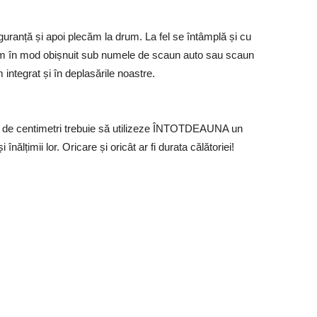
uranță și apoi plecăm la drum. La fel se întâmplă și cu
tim în mod obișnuit sub numele de scaun auto sau scaun
 integrat și în deplasările noastre.
5 de centimetri trebuie să utilizeze ÎNTOTDEAUNA un
înălțimii lor. Oricare și oricât ar fi durata călătoriei!