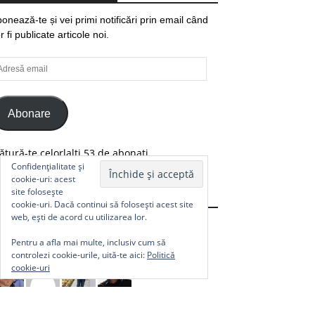
onează-te și vei primi notificări prin email când
r fi publicate articole noi.
resă
ail
Abonare
ătură-te celorlalți 53 de abonați.
Confidențialitate și
cookie-uri: acest
site folosește
Comunitate
cookie-uri. Dacă continui să folosești acest site
web, ești de acord cu utilizarea lor.
Pentru a afla mai multe, inclusiv cum să
controlezi cookie-urile, uită-te aici:
Politică
cookie-uri