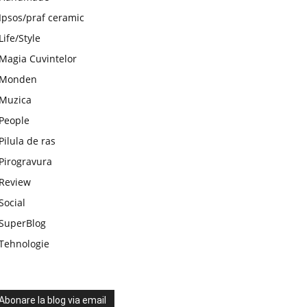
Ipsos/praf ceramic
Life/Style
Magia Cuvintelor
Monden
Muzica
People
Pilula de ras
Pirogravura
Review
Social
SuperBlog
Tehnologie
Abonare la blog via email