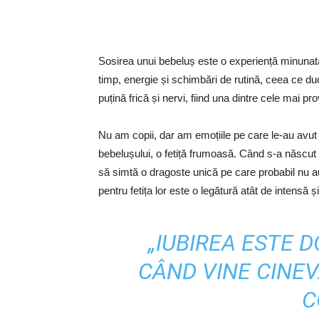
Sosirea unui bebeluș este o experiență minunată 
timp, energie și schimbări de rutină, ceea ce d
puțină frică și nervi, fiind una dintre cele mai p
Nu am copii, dar am emoțiile pe care le-au avut
bebelușului, o fetiță frumoasă. Când s-a născut b
să simtă o dragoste unică pe care probabil nu 
pentru fetița lor este o legătură atât de intensă ș
„IUBIREA ESTE 
CÂND VINE CINEVA
C