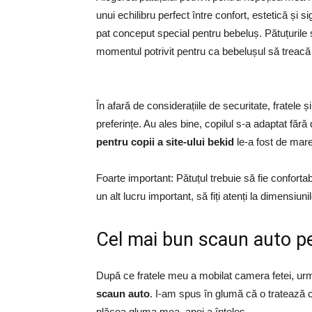
unui echilibru perfect între confort, estetică și s
pat conceput special pentru bebeluș. Pătuțurile s
momentul potrivit pentru ca bebelușul să treacă de
În afară de considerațiile de securitate, fratele ș
preferințe. Au ales bine, copilul s-a adaptat fără 
pentru copii a site-ului bekid
le-a fost de mare
Foarte important: Pătuțul trebuie să fie conforta
un alt lucru important, să fiți atenți la dimensiun
Cel mai bun scaun auto pe
După ce fratele meu a mobilat camera fetei, ur
scaun auto
. I-am spus în glumă că o tratează c
plăcea gluma mea, apoi a înțeles.