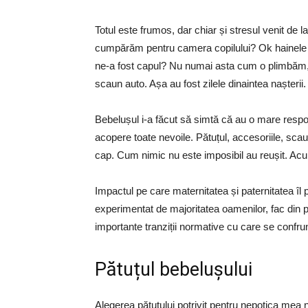
Totul este frumos, dar chiar și stresul venit de
cumpărăm pentru camera copilului? Ok hainele 
ne-a fost capul? Nu numai asta cum o plimbăm,
scaun auto. Așa au fost zilele dinaintea nașterii.
Bebelușul i-a făcut să simtă că au o mare respon
acopere toate nevoile. Pătuțul, accesoriile, scau
cap. Cum nimic nu este imposibil au reușit. Ac
Impactul pe care maternitatea și paternitatea îl 
experimentat de majoritatea oamenilor, fac din 
importante tranziții normative cu care se confrunt
Pătuțul bebelușului
Alegerea pătuțului potrivit pentru nepoțica mea 