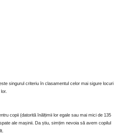
te singurul criteriu în clasamentul celor mai sigure locuri
lor.
ntru copii (datorită înălțimii lor egale sau mai mici de 135
pate ale mașinii. Da știu, simțim nevoia să avem copilul
t.