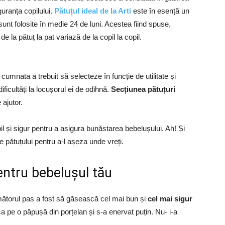
iguranța copilului.
Pătuțul ideal de la Arti
este în esență un
unt folosite în medie 24 de luni. Acestea fiind spuse,
 la pătuț la pat variază de la copil la copil.
i cumnata a trebuit să selecteze în funcție de utilitate și
dificultăți la locușorul ei de odihnă.
Secțiunea pătuțuri
 ajutor.
bil și sigur pentru a asigura bunăstarea bebelușului. Ah! Și
ile pătuțului pentru a-l așeza unde vreți.
ntru bebelușul tău
mătorul pas a fost să găsească cel mai bun și
cel mai sigur
a pe o păpușă din porțelan și s-a enervat puțin. Nu- i-a