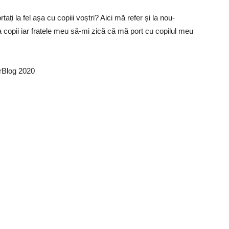
ți la fel așa cu copiii voștri? Aici mă refer și la nou-
 copii iar fratele meu să-mi zică că mă port cu copilul meu
erBlog 2020