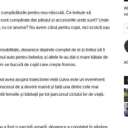
Ab
 la cumpărăturile pentru nou-născută. Ce trebuie să
vo
sunt cumpărate dar pătuțul și accesoriile unde sunt? Unde
Ad
 cu ce anume? Nu avem căruț pentru copii, nici scoică sau
em
sabilitate, deoarece depinde complet de ei și trebui să îi
nul auto pentru bebeluș și altele le-au dat o mare bătaie de
Al
um se bucură de copil care crește frumos.
pot avea asupra traiectoriei vieții cuiva este un eveniment
procesul de a deveni mamă și tată una dintre cele mai
ă femeile și bărbații pe tot parcursul ciclului lor de viață.
nu a fost o sarcină ușoară, deoarece a constatat în găsirea