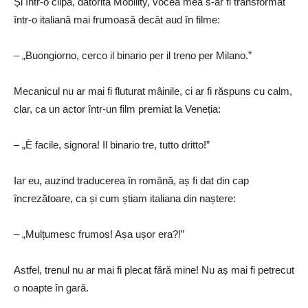
Și într-o clipă, datorită Mobility, vocea mea s-ar fi transformat
într-o italiană mai frumoasă decât aud în filme:
– „Buongiorno, cerco il binario per il treno per Milano.”
Mecanicul nu ar mai fi fluturat mâinile, ci ar fi răspuns cu calm,
clar, ca un actor într-un film premiat la Veneția:
– „È facile, signora! Il binario tre, tutto dritto!”
Iar eu, auzind traducerea în română, aș fi dat din cap
încrezătoare, ca și cum știam italiana din naștere:
– „Mulțumesc frumos! Așa ușor era?!”
Astfel, trenul nu ar mai fi plecat fără mine! Nu aș mai fi petrecut
o noapte în gară.