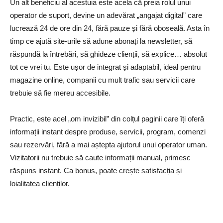
Un alt beneficiu al acestuia este acela că preia rolul unui
operator de suport, devine un adevărat „angajat digital” care
lucrează 24 de ore din 24, fără pauze și fără oboseală. Asta în
timp ce ajută site-urile să adune abonați la newsletter, să
răspundă la întrebări, să ghideze clienții, să explice… absolut
tot ce vrei tu. Este ușor de integrat și adaptabil, ideal pentru
magazine online, companii cu mult trafic sau servicii care
trebuie să fie mereu accesibile.
Practic, este acel „om invizibil” din colțul paginii care îți oferă
informații instant despre produse, servicii, program, comenzi
sau rezervări, fără a mai aștepta ajutorul unui operator uman.
Vizitatorii nu trebuie să caute informații manual, primesc
răspuns instant. Ca bonus, poate crește satisfacția și
loialitatea clienților.