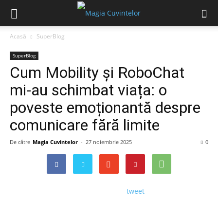
Acasă
SuperBlog
SuperBlog
Cum Mobility și RoboChat
mi-au schimbat viața: o
poveste emoționantă despre
comunicare fără limite
De către
Magia Cuvintelor
-
27 noiembrie 2025
0
tweet