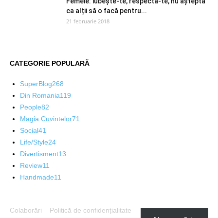
Femeie: iubește-te, respectă-te, nu aștepta
ca alții să o facă pentru...
21 februarie 2018
CATEGORIE POPULARĂ
SuperBlog
268
Din Romania
119
People
82
Magia Cuvintelor
71
Social
41
Life/Style
24
Divertisment
13
Review
11
Handmade
11
Colaborări
Politică de confidențialitate