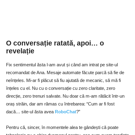
O conversație ratată, apoi… o
revelație
Fix sentimentul ăsta l-am avut și când am intrat pe site-ul
recomandat de Ana. Mesaje automate făcute parcă să fie de
neînțeles. Mi-ar fi plăcut să fiu ajutată de mecanic, să mă fi
înțeles cu el. Nu cu o conversație cu zero claritate, zero
direcție, zero trenuri salvate. Nu doar că m-am rătăcit într-un
oraș străin, dar am rămas cu întrebarea: “Cum ar fi fost
dacă… site-ul ăsta avea
RoboChat
?”
Pentru că, sincer, în momentele alea te gândești că poate