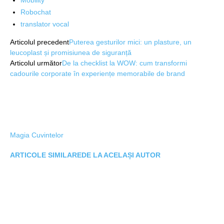
Mobility
Robochat
translator vocal
Articolul precedent
Puterea gesturilor mici: un plasture, un
leucoplast și promisiunea de siguranță
Articolul următor
De la checklist la WOW: cum transformi
cadourile corporate în experiențe memorabile de brand
Magia Cuvintelor
ARTICOLE SIMILARE
DE LA ACELAȘI AUTOR