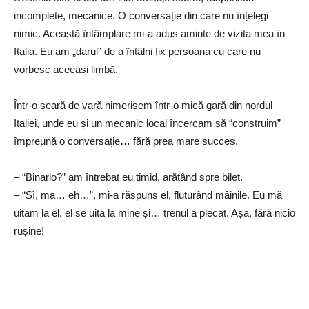
incomplete, mecanice. O conversație din care nu înțelegi
nimic. Această întâmplare mi-a adus aminte de vizita mea în
Italia. Eu am „darul” de a întâlni fix persoana cu care nu
vorbesc aceeași limbă.
Într-o seară de vară nimerisem într-o mică gară din nordul
Italiei, unde eu și un mecanic local încercam să “construim”
împreună o conversație… fără prea mare succes.
– “Binario?” am întrebat eu timid, arătând spre bilet.
– “Sì, ma… eh…”, mi-a răspuns el, fluturând mâinile. Eu mă
uitam la el, el se uita la mine și… trenul a plecat. Așa, fără nicio
rușine!