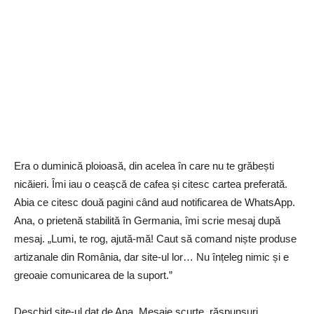
Era o duminică ploioasă, din acelea în care nu te grăbești
nicăieri. Îmi iau o ceașcă de cafea și citesc cartea preferată.
Abia ce citesc două pagini când aud notificarea de WhatsApp.
Ana, o prietenă stabilită în Germania, îmi scrie mesaj după
mesaj. „Lumi, te rog, ajută-mă! Caut să comand niște produse
artizanale din România, dar site-ul lor… Nu înțeleg nimic și e
greoaie comunicarea de la suport.”
Deschid site-ul dat de Ana. Mesaje scurte, răspunsuri