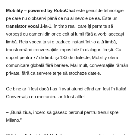
Mobility – powered by RoboChat
este genul de tehnologie
pe care nu o observi până ce nu ai nevoie de ea. Este un
translator vocal
1-la-1, în timp real, care îți permite să
vorbești cu oameni din orice colț al lumii fără a vorbi aceeași
limbă. Reia vocea ta și o traduce instant într-o altă limbă,
transformând conversațiile imposibile în dialoguri firești. Cu
suport pentru 77 de limbi și 133 de dialecte, Mobility oferă
comunicare globală fără bariere. Mai mult, conversațiile rămân
private, fără ca servere terțe să stocheze datele.
Ce bine ar fi fost dacă l-aș fi avut atunci când am fost în Italia!
Conversația cu mecanicul ar fi fost altfel.
– „Bună ziua, încerc să găsesc peronul pentru trenul spre
Milano.”