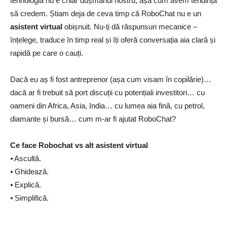
tehnologia nu e chiar dușmanul nostru, așa cum avem tendința
să credem. Știam deja de ceva timp că RoboChat nu e un
asistent virtual
obișnuit. Nu-ți dă răspunsuri mecanice –
înțelege, traduce în timp real și îți oferă conversația aia clară și
rapidă pe care o cauți.
Dacă eu aș fi fost antreprenor (așa cum visam în copilărie)…
dacă ar fi trebuit să port discuții cu potențiali investitori… cu
oameni din Africa, Asia, India… cu lumea aia fină, cu petrol,
diamante și bursă… cum m-ar fi ajutat RoboChat?
Ce face Robochat vs alt asistent virtual
⦁ Ascultă.
⦁ Ghidează.
⦁ Explică.
⦁ Simplifică.