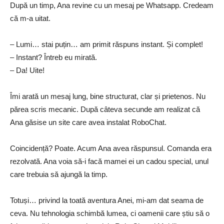
După un timp, Ana revine cu un mesaj pe Whatsapp. Credeam
că m-a uitat.
– Lumi… stai puțin… am primit răspuns instant. Și complet!
– Instant? Întreb eu mirată.
– Da! Uite!
Îmi arată un mesaj lung, bine structurat, clar și prietenos. Nu
părea scris mecanic. După câteva secunde am realizat că
Ana găsise un site care avea instalat RoboChat.
Coincidență? Poate. Acum Ana avea răspunsul. Comanda era
rezolvată. Ana voia să-i facă mamei ei un cadou special, unul
care trebuia să ajungă la timp.
Totuși… privind la toată aventura Anei, mi-am dat seama de
ceva. Nu tehnologia schimbă lumea, ci oamenii care știu să o