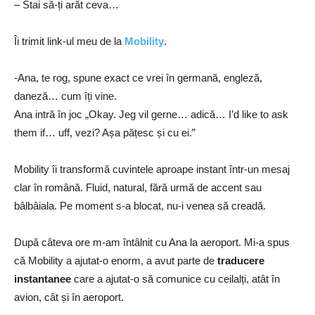
– Stai să-ți arăt ceva…
Îi trimit link-ul meu de la
Mobility
.
-Ana, te rog, spune exact ce vrei în germană, engleză,
daneză… cum îți vine.
Ana intră în joc „Okay. Jeg vil gerne… adică… I’d like to ask
them if… uff, vezi? Așa pățesc și cu ei.”
Mobility îi transformă cuvintele aproape instant într-un mesaj
clar în română. Fluid, natural, fără urmă de accent sau
bâlbâiala. Pe moment s-a blocat, nu-i venea să creadă.
După câteva ore m-am întâlnit cu Ana la aeroport. Mi-a spus
că Mobility a ajutat-o enorm, a avut parte de
traducere
instantanee
care a ajutat-o să comunice cu ceilalți, atât în
avion, cât și în aeroport.