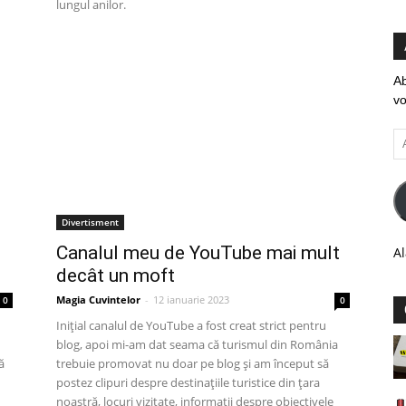
lungul anilor.
Ab
vo
Ad
em
Divertisment
Canalul meu de YouTube mai mult
Al
decât un moft
Magia Cuvintelor
-
12 ianuarie 2023
0
0
Inițial canalul de YouTube a fost creat strict pentru
blog, apoi mi-am dat seama că turismul din România
ă
trebuie promovat nu doar pe blog și am început să
postez clipuri despre destinațiile turistice din țara
noastră, locuri vizitate, informații despre obiectivele