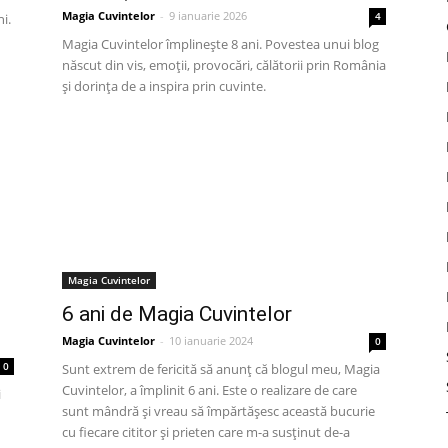
Magia Cuvintelor
-
9 ianuarie 2026
4
i.
Magia Cuvintelor împlinește 8 ani. Povestea unui blog
născut din vis, emoții, provocări, călătorii prin România
și dorința de a inspira prin cuvinte.
Magia Cuvintelor
6 ani de Magia Cuvintelor
Magia Cuvintelor
-
10 ianuarie 2024
0
0
Sunt extrem de fericită să anunț că blogul meu, Magia
Cuvintelor, a împlinit 6 ani. Este o realizare de care
i
sunt mândră și vreau să împărtășesc această bucurie
cu fiecare cititor și prieten care m-a susținut de-a