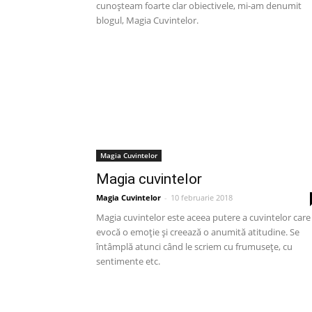
cunoșteam foarte clar obiectivele, mi-am denumit
blogul, Magia Cuvintelor.
Magia Cuvintelor
Magia cuvintelor
Magia Cuvintelor
-
10 februarie 2018
Magia cuvintelor este aceea putere a cuvintelor care
evocă o emoție și creează o anumită atitudine. Se
întâmplă atunci când le scriem cu frumusețe, cu
sentimente etc.