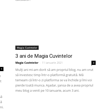
Magia Cuvintelor
3 ani de Magia Cuvintelor
Magia Cuvintelor
-
11 ianuarie 2021
3
1
Mulți ani mi-am dorit să am propriul blog, nu am vrut
să investesc timp într-o platformă gratuită. Mă
e
temeam că într-o zi platforma se va închide și îmi voi
ât
pierde toată munca. Așadar, șansa de a avea propriul
meu blog a venit pe 10 ianuarie, acum 3 ani.
să
mă
ni.