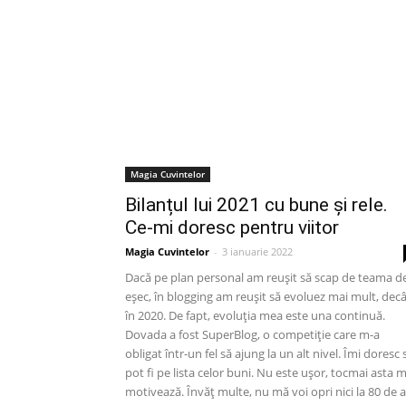
Magia Cuvintelor
Bilanțul lui 2021 cu bune și rele.
Ce-mi doresc pentru viitor
Magia Cuvintelor
-
3 ianuarie 2022
Dacă pe plan personal am reușit să scap de teama d
eșec, în blogging am reușit să evoluez mai mult, dec
în 2020. De fapt, evoluția mea este una continuă.
Dovada a fost SuperBlog, o competiție care m-a
obligat într-un fel să ajung la un alt nivel. Îmi doresc 
pot fi pe lista celor buni. Nu este ușor, tocmai asta 
motivează. Învăț multe, nu mă voi opri nici la 80 de a