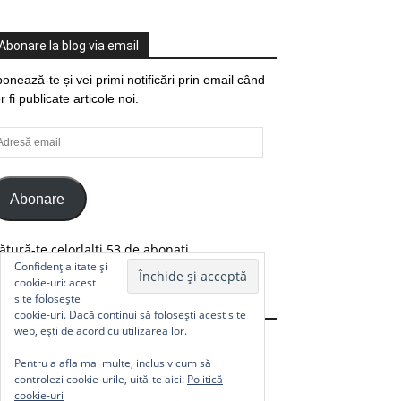
Abonare la blog via email
onează-te și vei primi notificări prin email când
r fi publicate articole noi.
resă
ail
Abonare
ătură-te celorlalți 53 de abonați.
Confidențialitate și
cookie-uri: acest
site folosește
Comunitate
cookie-uri. Dacă continui să folosești acest site
web, ești de acord cu utilizarea lor.
Pentru a afla mai multe, inclusiv cum să
controlezi cookie-urile, uită-te aici:
Politică
cookie-uri