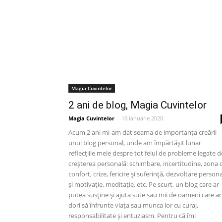
Magia Cuvintelor
2 ani de blog, Magia Cuvintelor
Magia Cuvintelor
-
10 ianuarie 2020
Acum 2 ani mi-am dat seama de importanța creării
unui blog personal, unde am împărtășit lunar
reflecțiile mele despre tot felul de probleme legate d
creșterea personală: schimbare, incertitudine, zona 
confort, crize, fericire și suferință, dezvoltare person
și motivație, meditație, etc. Pe scurt, un blog care ar
putea susține și ajuta sute sau mii de oameni care ar
dori să înfrunte viața sau munca lor cu curaj,
responsabilitate și entuziasm. Pentru că îmi