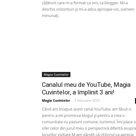
călătorii care m-a format ca om, ca blogger. Mi-a
deschis orizonturi și mi-a adus aproape voi, oameni
minunați.
Magia Cuvintelor
Canalul meu de YouTube, Magia
Cuvintelor, a împlinit 3 ani!
Magia Cuvintelor
-
3 februarie 2023
Când am început acest canal YouTube, am făcut-o
pentru a-mi promova blogul și pentru a crea o
comunitate cu pasiuni comune, turismul. Îmi place s
ofer celor din jurul meu o perspectivă diferită asupra
locurilor vizitate M-am gândit că cititorul va aprecia