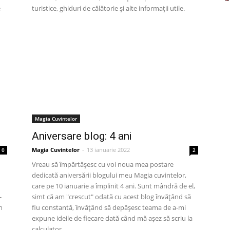
e
turistice, ghiduri de călătorie și alte informații utile.
Magia Cuvintelor
Aniversare blog: 4 ani
Magia Cuvintelor
-
13 ianuarie 2022
0
2
Vreau să împărtășesc cu voi noua mea postare
dedicată aniversării blogului meu Magia cuvintelor,
care pe 10 ianuarie a împlinit 4 ani. Sunt mândră de el,
-
simt că am "crescut" odată cu acest blog învățând să
n
fiu constantă, învățând să depășesc teama de a-mi
expune ideile de fiecare dată când mă așez să scriu la
calculator.