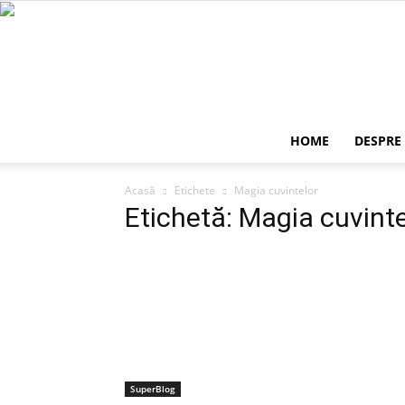
HOME
DESPRE
Acasă
Etichete
Magia cuvintelor
Etichetă: Magia cuvinte
SuperBlog