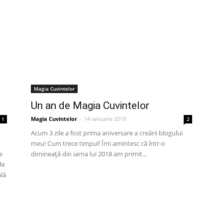
Magia Cuvintelor
Un an de Magia Cuvintelor
Magia Cuvintelor
-
14 ianuarie 2019
1
2
Acum 3 zile a fost prima aniversare a creării blogului
meu! Cum trece timpul! Îmi amintesc că într-o
e
dimineață din iarna lui 2018 am primit...
de
ală