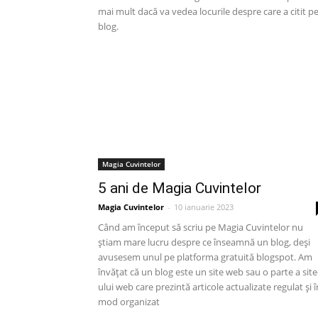
mai mult dacă va vedea locurile despre care a citit p
blog.
Magia Cuvintelor
5 ani de Magia Cuvintelor
Magia Cuvintelor
-
10 ianuarie 2023
Când am început să scriu pe Magia Cuvintelor nu
știam mare lucru despre ce înseamnă un blog, deși
avusesem unul pe platforma gratuită blogspot. Am
învățat că un blog este un site web sau o parte a site
ului web care prezintă articole actualizate regulat și î
mod organizat