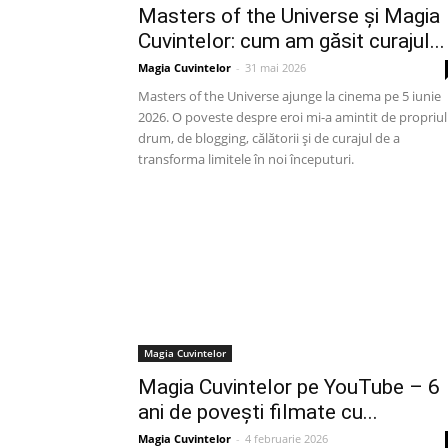
Masters of the Universe și Magia
Cuvintelor: cum am găsit curajul...
Magia Cuvintelor
-
31 mai 2026
Masters of the Universe ajunge la cinema pe 5 iunie
2026. O poveste despre eroi mi-a amintit de propriul
drum, de blogging, călătorii și de curajul de a
transforma limitele în noi începuturi.
Magia Cuvintelor
Magia Cuvintelor pe YouTube – 6
ani de povești filmate cu...
Magia Cuvintelor
-
4 februarie 2026