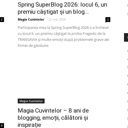
Spring SuperBlog 2026: locul 6, un
premiu câștigat și un blog...
Magia Cuvintelor
-
22 mai 2026
2
2
Participarea mea la Spring SuperBlog 2026 s-a încheiat
cu locul 6, un premiu câștigat la proba Fragedo de la
TRANSAVIA și multe emoții după problemele grave ale
firmei de găzduire.
Magia Cuvintelor
Magia Cuvintelor – 8 ani de
blogging, emoții, călătorii și
inspirație
0