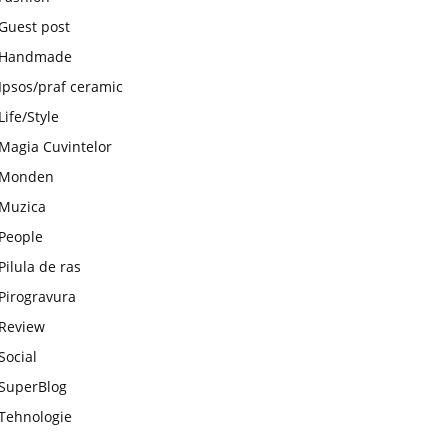
Guest post
Handmade
Ipsos/praf ceramic
Life/Style
Magia Cuvintelor
Monden
Muzica
People
Pilula de ras
Pirogravura
Review
Social
SuperBlog
Tehnologie