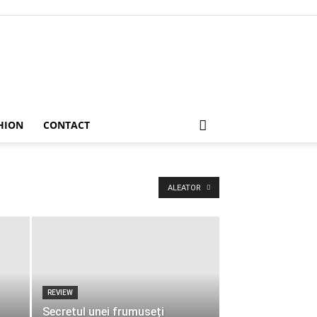
HION
CONTACT
ALEATOR
REVIEW
Secretul unei frumuseți