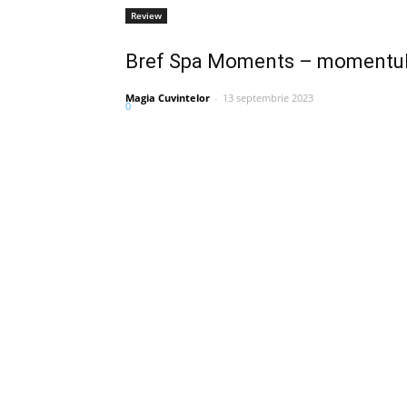
Review
Bref Spa Moments – momentul 
Magia Cuvintelor
-
13 septembrie 2023
0