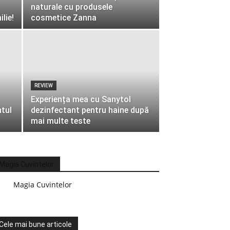
naturale cu produsele
lie!
cosmetice Zanna
REVIEW
Experiența mea cu Sanytol
tul
dezinfectant pentru haine după
mai multe teste
Magia Cuvintelor
Magia Cuvintelor
Cele mai bune articole