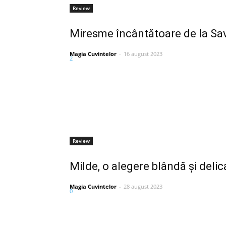
Review
Miresme încântătoare de la Sa
Magia Cuvintelor
-
16 august 2023
2
Review
Milde, o alegere blândă și delic
Magia Cuvintelor
-
28 august 2023
0