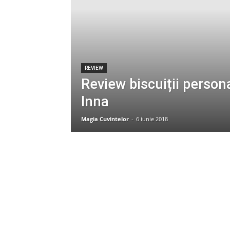
REVIEW
Review biscuiții persona
Inna
Magia Cuvintelor
-
6 iunie 2018