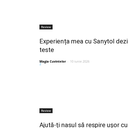
Review
Experiența mea cu Sanytol dezi
teste
Magia Cuvintelor
-
10 iunie 2026
2
Review
Ajută-ți nasul să respire ușor 