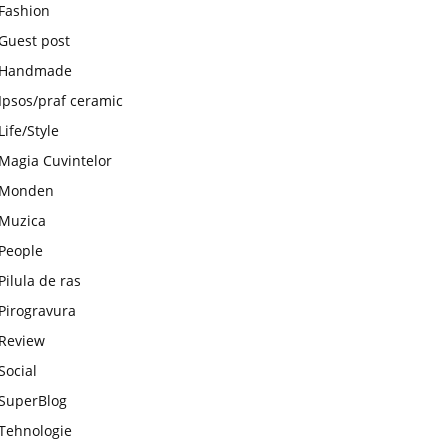
Fashion
Guest post
Handmade
Ipsos/praf ceramic
Life/Style
Magia Cuvintelor
Monden
Muzica
People
Pilula de ras
Pirogravura
Review
Social
SuperBlog
Tehnologie