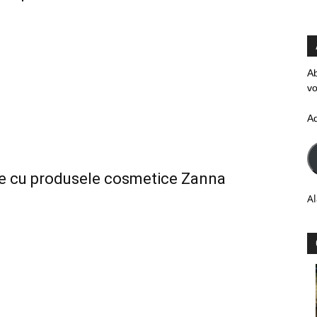
Ab
vo
A
le cu produsele cosmetice Zanna
Al