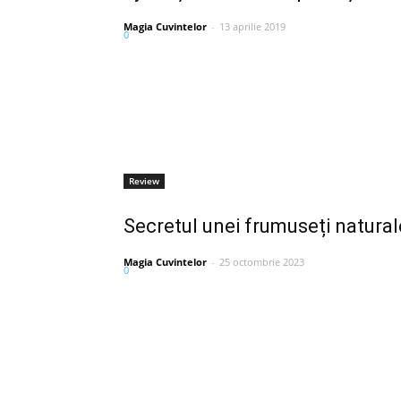
Magia Cuvintelor
-
13 aprilie 2019
0
Review
Secretul unei frumuseți natura
Magia Cuvintelor
-
25 octombrie 2023
0