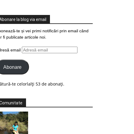
Abonare la blog via email
onează-te și vei primi notificări prin email când
r fi publicate articole noi.
dresă email
Abonare
ătură-te celorlalți 53 de abonați.
Comunitate