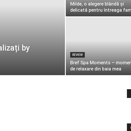
Milde, o alegere blândă și
delicată pentru întreaga fami
lizați by
REVIEW
Bref Spa Moments – momen
de relaxare din baia mea