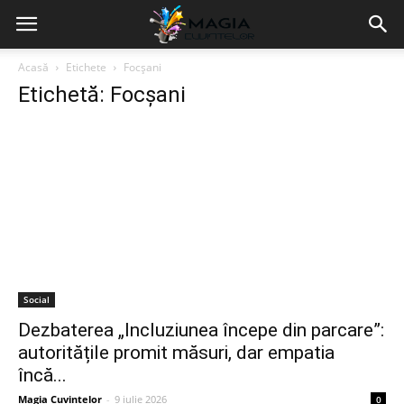
Acasă
Etichete
Focșani
Etichetă: Focșani
Social
Dezbaterea „Incluziunea începe din parcare”:
autoritățile promit măsuri, dar empatia
încă...
Magia Cuvintelor
-
9 iulie 2026
0