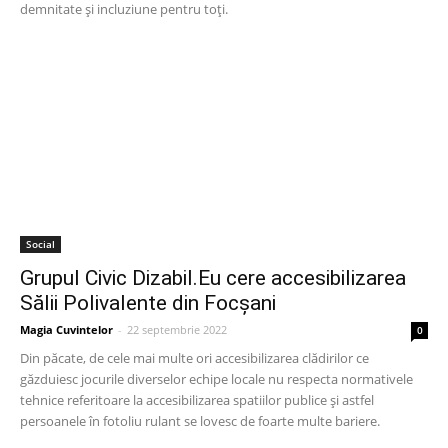
demnitate și incluziune pentru toți.
Social
Grupul Civic Dizabil.Eu cere accesibilizarea
Sălii Polivalente din Focșani
Magia Cuvintelor
-
22 septembrie 2022
0
Din păcate, de cele mai multe ori accesibilizarea clădirilor ce
găzduiesc jocurile diverselor echipe locale nu respecta normativele
tehnice referitoare la accesibilizarea spatiilor publice și astfel
persoanele în fotoliu rulant se lovesc de foarte multe bariere.