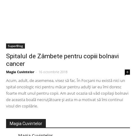
SuperBlog
Spitalul de Zâmbete pentru copiii bolnavi
cancer
Magia Cuvintelor
-
16 octombrie 2018
0
Acum, adult, de asemenea, visez să fac. În Focșani nu există nici un
spital oncologic nici pentru măcar pentru adulți iar eu îmi doresc
foarte mult unul pentru copii. Am avut ocazia să văd copilași bolnavi
de aceasta boală necruțătoare și asta m-a motivat să îmi continui
visul din copilărie.
Magia Cuvintelor
Magia Cuvintelor