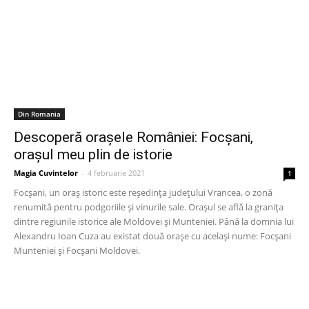
Din Romania
Descoperă orașele României: Focșani,
orașul meu plin de istorie
Magia Cuvintelor
-
4 februarie 2021
1
Focșani, un oraș istoric este reședința județului Vrancea, o zonă
renumită pentru podgoriile și vinurile sale. Orașul se află la granița
dintre regiunile istorice ale Moldovei și Munteniei. Până la domnia lui
Alexandru Ioan Cuza au existat două orașe cu același nume: Focșani
Munteniei și Focșani Moldovei.