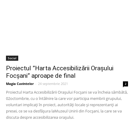
Social
Proiectul ”Harta Accesibilizării Orașului
Focșani” aproape de final
Magia Cuvintelor
-
24 septembrie 2021
2
Proiectul Harta Accesibilizării Orașului Focșani se va încheia sâmbătă,
02octombrie, cu o întâlnire la care vor participa membrii grupului,
voluntari implicați în proiect, autorități locale și reprezentanți ai
presei, ce se va desfășura laMuzeul Unirii din Focșani, la care se va
discuta despre accesibilizarea orașului.