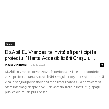
Social
DizAbil.Eu Vrancea te invită să participi la
proiectul ”Harta Accesibilizării Orașului...
Magia Cuvintelor
-
9 iulie 2021
0
DizAbil.Eu Vrancea organizează, în perioada 15 iulie – 1 octombrie
2021, proiectul Harta Accesibilizării Orașului Focșani ce își propune să
vină în sprijinul persoanelor cu mobilitate redusă cu o hartă care să
ofere informații despre nivelul de accesibilizare în instituții și spații
publice din municipiul Focșani.