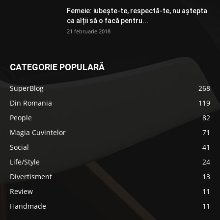
Femeie: iubește-te, respectă-te, nu aștepta
ca alții să o facă pentru...
21 februarie 2018
CATEGORIE POPULARĂ
SuperBlog
268
Din Romania
119
People
82
Magia Cuvintelor
71
Social
41
Life/Style
24
Divertisment
13
Review
11
Handmade
11