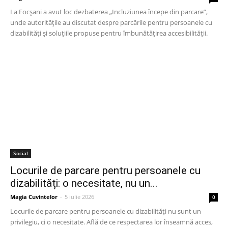
La Focșani a avut loc dezbaterea „Incluziunea începe din parcare”,
unde autoritățile au discutat despre parcările pentru persoanele cu
dizabilități și soluțiile propuse pentru îmbunătățirea accesibilității.
Social
Locurile de parcare pentru persoanele cu
dizabilități: o necesitate, nu un...
Magia Cuvintelor
-
5 iulie 2026
0
Locurile de parcare pentru persoanele cu dizabilități nu sunt un
privilegiu, ci o necesitate. Află de ce respectarea lor înseamnă acces,