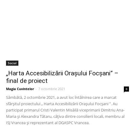
Social
„Harta Accesibilizării Orașului Focșani” –
final de proiect
Magia Cuvintelor
-
7 octombrie 2021
0
Sâmbătă, 2 octombrie 2021, a avut loc întâlnirea care a marcat
sfârșitul proiectului „ Harta Accesibilizării Orașului Focșani ”. Au
participat primarul Cristi Valentin Misăilă viceprimarii Dimitriu Ana-
Maria și Alexandra Tătaru, câțiva dintre consilierii locali, membru al
ISJ Vrancea și reprezentant al DGASPC Vrancea.