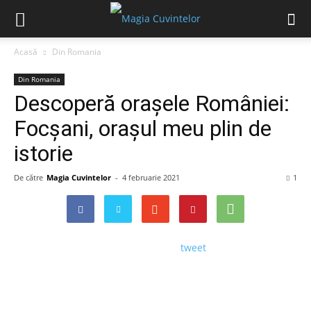
Acasă
Din Romania
Din Romania
Descoperă orașele României:
Focșani, orașul meu plin de
istorie
De către
Magia Cuvintelor
-
4 februarie 2021
1
tweet