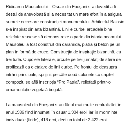
Ridicarea Mausoleului – Osuar din Focșani s-a dovedit a fi
destul de anevoioasă și a necesitat un mare efort în a asigura
sumele necesare construcției monumentului. Arhitectul Balosin
s-a inspirat din arta bizantină. Liniile curbe, arcadele bine
reliefate reușesc să demonstreze o parte din istoria neamului.
Mausoleul a fost construit din cărămidă, piatră şi beton pe un
plan în formă de cruce. Construcţia de inspiraţie bizantină, cu
trei turle. Cupolele laterale, arcuite pe trei jumătăți de sfere se
profilează ca o etajare de linii curbe. Pe frontul de deasupra
intrării principale, sprijinit pe câte două colonete cu capitel
compozit, se află inscripția “Pro Patria”, reliefată printr-o
ornamentație vegetală bogată.
La mausoleul din Focșani s-au făcut mai multe centralizări, în
anul 1936 fiind înhumați în osuar 1.904 eroi, iar în morminte
individuale (firide), 418 eroi, deci un total de 2.422 eroi.