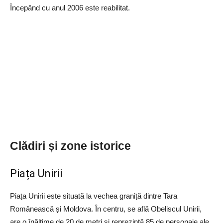
Începând cu anul 2006 este reabilitat.
Clădiri și zone istorice
Piața Unirii
Piața Unirii este situată la vechea graniță dintre Tara
Românească și Moldova. În centru, se află Obeliscul Unirii,
are o înălțime de 20 de metri și reprezintă 85 de personaje ale