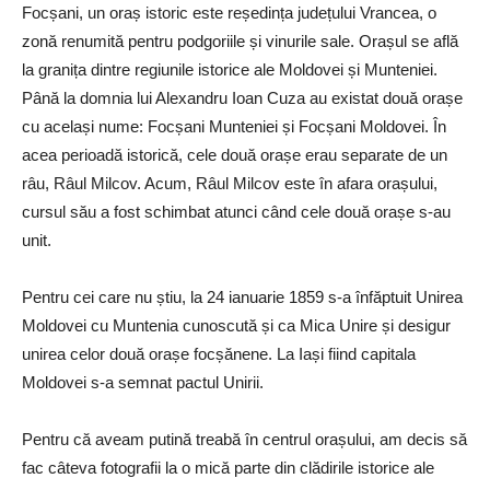
Focșani, un oraș istoric este reședința județului Vrancea, o
zonă renumită pentru podgoriile și vinurile sale. Orașul se află
la granița dintre regiunile istorice ale Moldovei și Munteniei.
Până la domnia lui Alexandru Ioan Cuza au existat două orașe
cu același nume: Focșani Munteniei și Focșani Moldovei. În
acea perioadă istorică, cele două orașe erau separate de un
râu, Râul Milcov. Acum, Râul Milcov este în afara orașului,
cursul său a fost schimbat atunci când cele două orașe s-au
unit.
Pentru cei care nu știu, la 24 ianuarie 1859 s-a înfăptuit Unirea
Moldovei cu Muntenia cunoscută și ca Mica Unire și desigur
unirea celor două orașe focșănene. La Iași fiind capitala
Moldovei s-a semnat pactul Unirii.
Pentru că aveam putină treabă în centrul orașului, am decis să
fac câteva fotografii la o mică parte din clădirile istorice ale