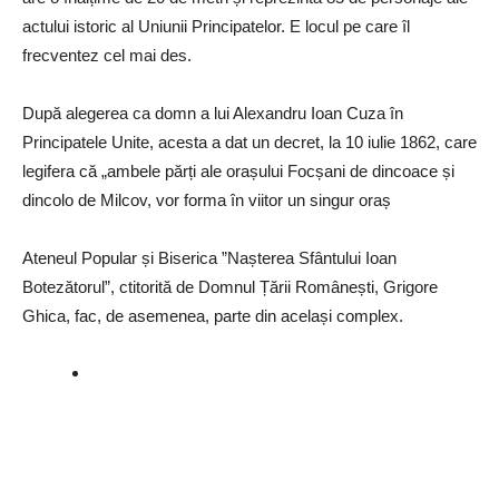
actului istoric al Uniunii Principatelor. E locul pe care îl
frecventez cel mai des.
După alegerea ca domn a lui Alexandru Ioan Cuza în
Principatele Unite, acesta a dat un decret, la 10 iulie 1862, care
legifera că „ambele părți ale orașului Focșani de dincoace și
dincolo de Milcov, vor forma în viitor un singur oraș
Ateneul Popular și Biserica ”Nașterea Sfântului Ioan
Botezătorul”, ctitorită de Domnul Țării Românești, Grigore
Ghica, fac, de asemenea, parte din același complex.