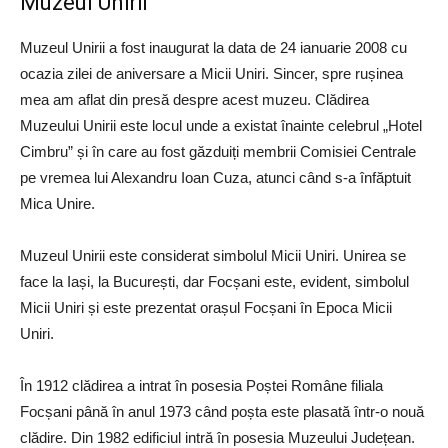
Muzeul Unirii
Muzeul Unirii a fost inaugurat la data de 24 ianuarie 2008 cu
ocazia zilei de aniversare a Micii Uniri. Sincer, spre rușinea
mea am aflat din presă despre acest muzeu. Clădirea
Muzeului Unirii este locul unde a existat înainte celebrul „Hotel
Cimbru” și în care au fost găzduiți membrii Comisiei Centrale
pe vremea lui Alexandru Ioan Cuza, atunci când s-a înfăptuit
Mica Unire.
Muzeul Unirii este considerat simbolul Micii Uniri. Unirea se
face la Iași, la București, dar Focșani este, evident, simbolul
Micii Uniri și este prezentat orașul Focșani în Epoca Micii
Uniri.
În 1912 clădirea a intrat în posesia Poștei Române filiala
Focșani până în anul 1973 când poșta este plasată într-o nouă
clădire. Din 1982 edificiul intră în posesia Muzeului Județean.