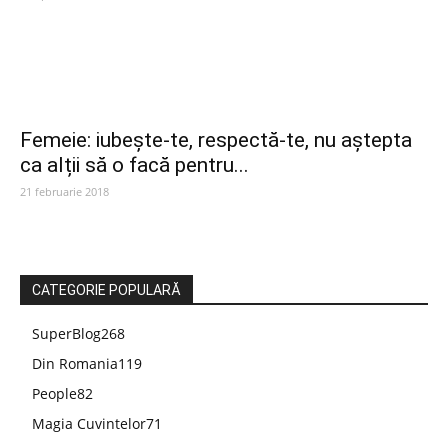
Femeie: iubește-te, respectă-te, nu aștepta
ca alții să o facă pentru...
21 februarie 2018
CATEGORIE POPULARĂ
SuperBlog
268
Din Romania
119
People
82
Magia Cuvintelor
71