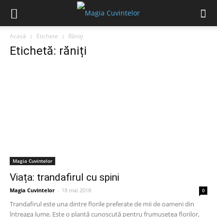
Acasă
Etichete
Răniți
Etichetă: răniți
Magia Cuvintelor
Viața: trandafirul cu spini
Magia Cuvintelor
-
18 mai 2018
0
Trandafirul este una dintre florile preferate de mii de oameni din
întreaga lume. Este o plantă cunoscută pentru frumusețea florilor,