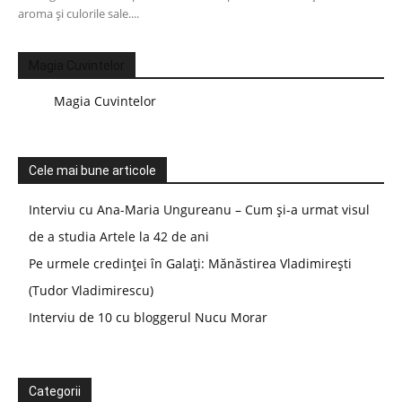
aroma și culorile sale....
Magia Cuvintelor
Magia Cuvintelor
Cele mai bune articole
Interviu cu Ana-Maria Ungureanu – Cum și-a urmat visul
de a studia Artele la 42 de ani
Pe urmele credinței în Galați: Mănăstirea Vladimirești
(Tudor Vladimirescu)
Interviu de 10 cu bloggerul Nucu Morar
Categorii