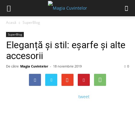
Acasă
SuperBlog
SuperBlog
Eleganță și stil: eșarfe și alte
accesorii
De către
Magia Cuvintelor
-
18 noiembrie 2019
0
tweet