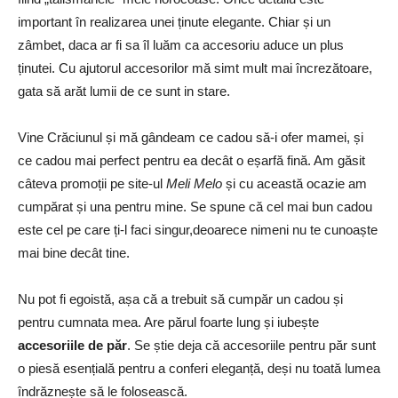
important în realizarea unei ținute elegante. Chiar și un
zâmbet, daca ar fi sa îl luăm ca accesoriu aduce un plus
ținutei. Cu ajutorul accesorilor mă simt mult mai încrezătoare,
gata să arăt lumii de ce sunt in stare.
Vine Crăciunul și mă gândeam ce cadou să-i ofer mamei, și
ce cadou mai perfect pentru ea decât o eșarfă fină. Am găsit
câteva promoții pe site-ul
Meli Melo
și cu această ocazie am
cumpărat și una pentru mine. Se spune că cel mai bun cadou
este cel pe care ți-l faci singur,deoarece nimeni nu te cunoaște
mai bine decât tine.
Nu pot fi egoistă, așa că a trebuit să cumpăr un cadou și
pentru cumnata mea. Are părul foarte lung și iubește
accesoriile de păr
. Se știe deja că accesoriile pentru păr sunt
o piesă esențială pentru a conferi eleganță, deși nu toată lumea
îndrăznește să le folosească.