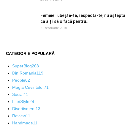
Femeie: iubește-te, respectă-te, nu aștepta
ca alții să o facă pentru...
21 februarie 2018
CATEGORIE POPULARĂ
SuperBlog
268
Din Romania
119
People
82
Magia Cuvintelor
71
Social
41
Life/Style
24
Divertisment
13
Review
11
Handmade
11