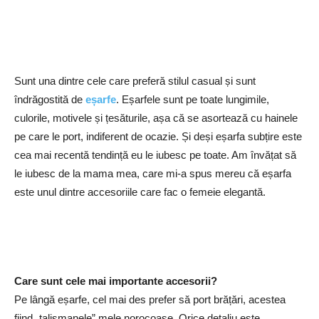
Sunt una dintre cele care preferă stilul casual și sunt
îndrăgostită de
eșarfe
. Eșarfele sunt pe toate lungimile,
culorile, motivele și țesăturile, așa că se asortează cu hainele
pe care le port, indiferent de ocazie. Și deși eșarfa subțire este
cea mai recentă tendință eu le iubesc pe toate. Am învățat să
le iubesc de la mama mea, care mi-a spus mereu că eșarfa
este unul dintre accesoriile care fac o femeie elegantă.
Care sunt cele mai importante accesorii?
Pe lângă eșarfe, cel mai des prefer să port brățări, acestea
fiind „talismanele” mele norocoase. Orice detaliu este