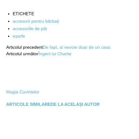
ETICHETE
accesorii pentru bărbați
accesoriile de păr
eșarfe
Articolul precedent
De fapt, ai nevoie doar de un ceas
Articolul următor
Îngerii lui Charlie
Magia Cuvintelor
ARTICOLE SIMILARE
DE LA ACELAȘI AUTOR