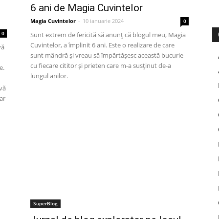
6 ani de Magia Cuvintelor
Magia Cuvintelor
-
10 ianuarie 2024
0
0
Sunt extrem de fericită să anunț că blogul meu, Magia
Cuvintelor, a împlinit 6 ani. Este o realizare de care
vă
sunt mândră și vreau să împărtășesc această bucurie
cu fiecare cititor și prieten care m-a susținut de-a
e.
lungul anilor.
 vă
ar
SuperBlog