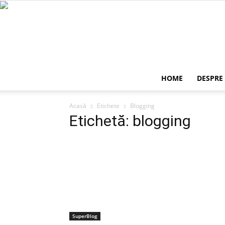
HOME
DESPRE
Acasă
Etichete
Blogging
Etichetă: blogging
SuperBlog