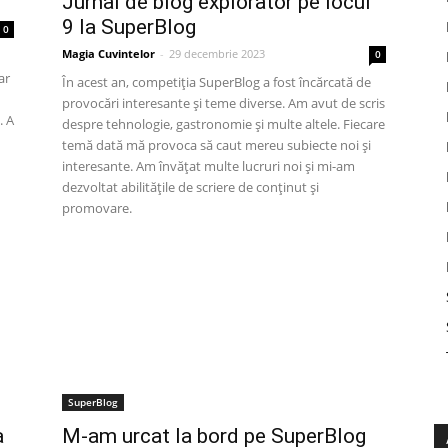
Jurnal de blog explorator pe locul
9 la SuperBlog
0
Magia Cuvintelor
-
29 decembrie 2023
0
ar
În acest an, competiția SuperBlog a fost încărcată de
provocări interesante și teme diverse. Am avut de scris
. A
despre tehnologie, gastronomie și multe altele. Fiecare
n
temă dată mă provoca să caut mereu subiecte noi și
interesante. Am învățat multe lucruri noi și mi-am
dezvoltat abilitățile de scriere de conținut și
promovare.
SuperBlog
a
M-am urcat la bord pe SuperBlog