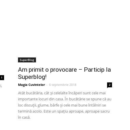
SuperBlog
Am primit o provocare – Particip la
Superblog!
1
Magia Cuvintelor
-
6 septembrie 2018
2
i,
Atât bucătăria, cât și celelalte încăperi sunt cele mai
importante locuri din casa. În bucătărie se spune că au
loc discuții, glume, bârfe și cele mai bune întâlniri se
termină acolo. Este un spațiu aproape, aproape sacru
în casă.