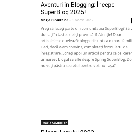
Aventuri în Blogging: Începe
SuperBlog 2025!
Magia Cuvintelor
-
1 martie 2025
Vreți să faceți parte din comunitatea SuperBlog? Să 
duelați în taste, idei și provocări? Atenție! Doar
articolele se duelează; bloggerii sunt ca o mare famili
Deci, dacă v-am convins, completați formularul de
înregistrare. Scrieți apoi un articol pentru ca cei care
urmăresc blogul să afle despre Spring SuperBlog. Do
nu veți păstra secretul pentru voi, nu-i așa?
Magia Cuvintelor