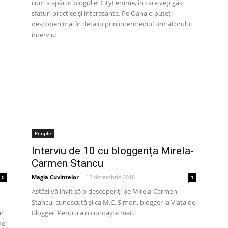
cum a apărut blogul ei CityFemme, în care veți găsi
sfaturi practice și interesante. Pe Oana o puteți
descoperi mai în detaliu prin intermediul următorului
interviu:
People
Interviu de 10 cu bloggerița Mirela-
Carmen Stancu
Magia Cuvintelor
-
12 decembrie 2018
0
1
Astăzi vă invit să o descoperiți pe Mirela-Carmen
Stancu, cunoscută și ca M.C. Simon, blogger la Viața de
ar
Blogger. Pentru a o cunoaște mai...
de