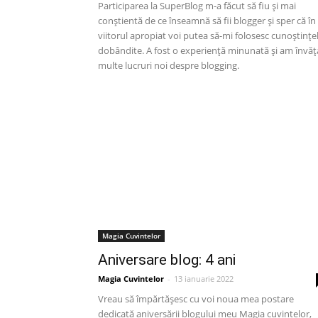
Participarea la SuperBlog m-a făcut să fiu și mai
conștientă de ce înseamnă să fii blogger și sper că în
viitorul apropiat voi putea să-mi folosesc cunoștințe
dobândite. A fost o experiență minunată și am învăț
multe lucruri noi despre blogging.
Magia Cuvintelor
Aniversare blog: 4 ani
Magia Cuvintelor
-
13 ianuarie 2022
Vreau să împărtășesc cu voi noua mea postare
dedicată aniversării blogului meu Magia cuvintelor,