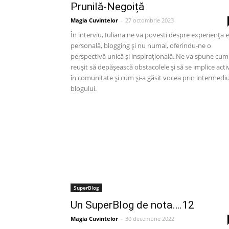
Prunilă-Negoiță
Magia Cuvintelor
-
27 octombrie 2023
În interviu, Iuliana ne va povesti despre experiența e
personală, blogging și nu numai, oferindu-ne o
perspectivă unică și inspirațională. Ne va spune cum
reușit să depășească obstacolele și să se implice acti
în comunitate și cum și-a găsit vocea prin intermediu
blogului.
SuperBlog
Un SuperBlog de nota….12
Magia Cuvintelor
-
30 decembrie 2022