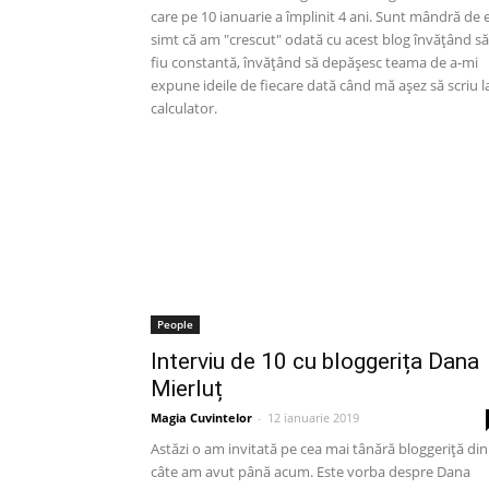
care pe 10 ianuarie a împlinit 4 ani. Sunt mândră de e
simt că am "crescut" odată cu acest blog învățând să
fiu constantă, învățând să depășesc teama de a-mi
expune ideile de fiecare dată când mă așez să scriu l
calculator.
People
Interviu de 10 cu bloggerița Dana
Mierluț
Magia Cuvintelor
-
12 ianuarie 2019
Astăzi o am invitată pe cea mai tânără bloggeriță din
câte am avut până acum. Este vorba despre Dana