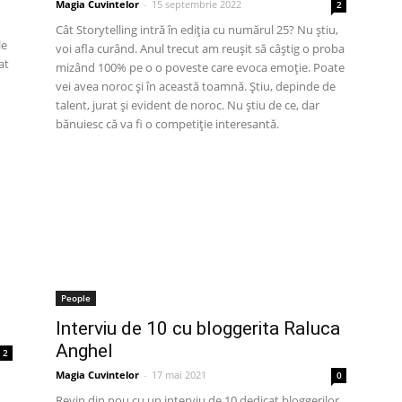
Magia Cuvintelor
-
15 septembrie 2022
2
Cât Storytelling intră în ediția cu numărul 25? Nu știu,
le
voi afla curând. Anul trecut am reușit să câștig o proba
at
mizând 100% pe o o poveste care evoca emoție. Poate
vei avea noroc și în această toamnă. Știu, depinde de
talent, jurat și evident de noroc. Nu știu de ce, dar
bănuiesc că va fi o competiție interesantă.
People
Interviu de 10 cu bloggerita Raluca
Anghel
2
Magia Cuvintelor
-
17 mai 2021
0
Revin din nou cu un interviu de 10 dedicat bloggerilor,