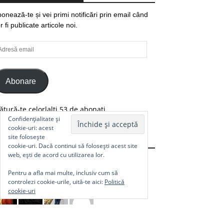
onează-te și vei primi notificări prin email când
r fi publicate articole noi.
resă
ail
Abonare
ătură-te celorlalți 53 de abonați.
Confidențialitate și
cookie-uri: acest
site folosește
Comunitate
cookie-uri. Dacă continui să folosești acest site
web, ești de acord cu utilizarea lor.
Pentru a afla mai multe, inclusiv cum să
controlezi cookie-urile, uită-te aici:
Politică
cookie-uri