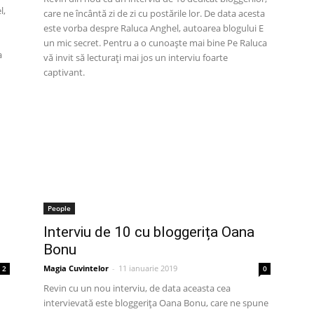
l,
care ne încântă zi de zi cu postările lor. De data acesta
este vorba despre Raluca Anghel, autoarea blogului E
un mic secret. Pentru a o cunoaște mai bine Pe Raluca
a
vă invit să lecturați mai jos un interviu foarte
captivant.
People
Interviu de 10 cu bloggerița Oana
Bonu
Magia Cuvintelor
-
11 ianuarie 2019
2
0
Revin cu un nou interviu, de data aceasta cea
intervievată este bloggerița Oana Bonu, care ne spune