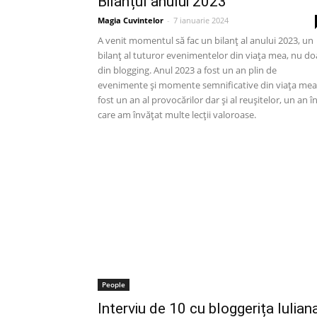
Bilanțul anului 2023
Magia Cuvintelor
-
7 ianuarie 2024
A venit momentul să fac un bilanț al anului 2023, un
bilanț al tuturor evenimentelor din viața mea, nu do
din blogging. Anul 2023 a fost un an plin de
evenimente și momente semnificative din viața mea
fost un an al provocărilor dar și al reușitelor, un an î
care am învățat multe lecții valoroase.
People
Interviu de 10 cu bloggerița Iulian