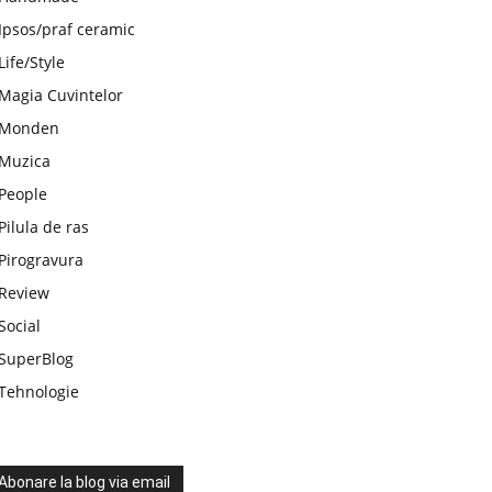
Ipsos/praf ceramic
Life/Style
Magia Cuvintelor
Monden
Muzica
People
Pilula de ras
Pirogravura
Review
Social
SuperBlog
Tehnologie
Abonare la blog via email