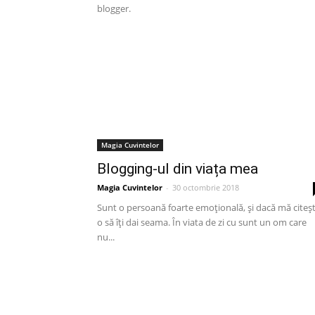
blogger.
Magia Cuvintelor
Blogging-ul din viața mea
Magia Cuvintelor
-
30 octombrie 2018
Sunt o persoană foarte emoțională, și dacă mă citeșt
o să îți dai seama. În viata de zi cu sunt un om care
nu...