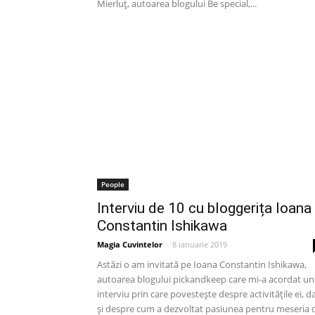
Mierluț, autoarea blogului Be special,...
People
Interviu de 10 cu bloggerița Ioana
Constantin Ishikawa
Magia Cuvintelor
-
8 ianuarie 2019
Astăzi o am invitată pe Ioana Constantin Ishikawa,
autoarea blogului pickandkeep care mi-a acordat un
interviu prin care povestește despre activitățile ei, d
şi despre cum a dezvoltat pasiunea pentru meseria 