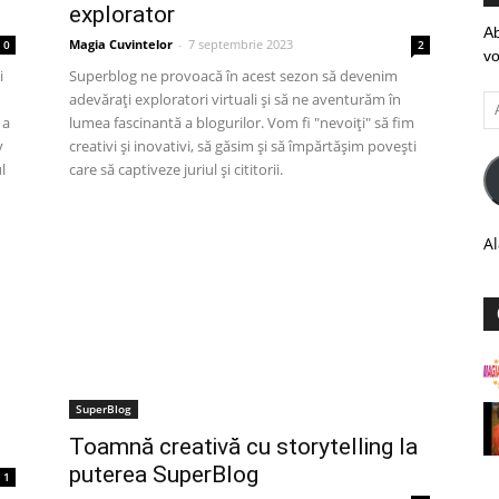
explorator
Ab
Magia Cuvintelor
-
7 septembrie 2023
0
2
vo
i
Superblog ne provoacă în acest sezon să devenim
adevărați exploratori virtuali și să ne aventurăm în
Ad
 a
lumea fascinantă a blogurilor. Vom fi "nevoiți" să fim
em
v
creativi și inovativi, să găsim și să împărtășim povești
l
care să captiveze juriul și cititorii.
Al
SuperBlog
Toamnă creativă cu storytelling la
puterea SuperBlog
1