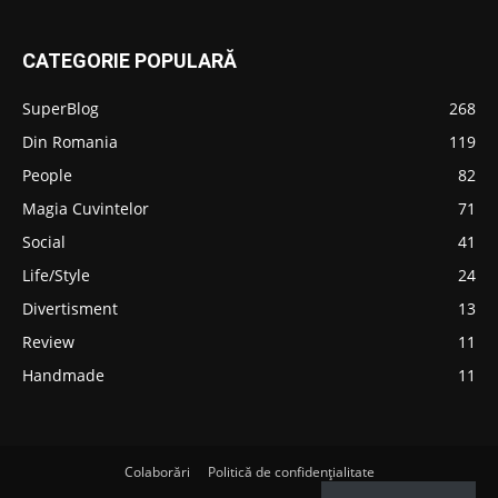
CATEGORIE POPULARĂ
SuperBlog
268
Din Romania
119
People
82
Magia Cuvintelor
71
Social
41
Life/Style
24
Divertisment
13
Review
11
Handmade
11
Colaborări
Politică de confidențialitate