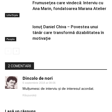
Frumusețea care vindecă: Interviu cu
Ana Marin, fondatoarea Marana Atelier
Life/Style
Ionuț Daniel Chiva – Povestea unui
tânăr care transformă dizabilitatea în
motivație
People
2 COMENTARII
Dincolo de nori
6 septembrie 2018 at 08:06
Mulțumesc de interviu și de interesul acordat.
Răspundeți
Lasă un răspuns