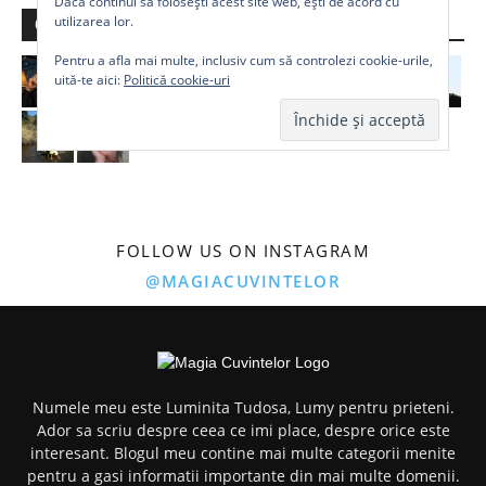
Dacă continui să folosești acest site web, ești de acord cu
utilizarea lor.
Comunitate
Pentru a afla mai multe, inclusiv cum să controlezi cookie-urile,
uită-te aici:
Politică cookie-uri
FOLLOW US ON INSTAGRAM
@MAGIACUVINTELOR
Numele meu este Luminita Tudosa, Lumy pentru prieteni.
Ador sa scriu despre ceea ce imi place, despre orice este
interesant. Blogul meu contine mai multe categorii menite
pentru a gasi informatii importante din mai multe domenii.