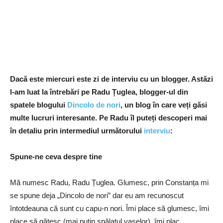
Dacă este miercuri este zi de interviu cu un blogger. Astăzi
l-am luat la întrebări pe Radu Țuglea, blogger-ul din
spatele blogului
Dincolo de nori
, un blog în care veți găsi
multe lucruri interesante. Pe Radu îl puteți descoperi mai
în detaliu prin intermediul următorului
interviu
:
Spune-ne ceva despre tine
Mă numesc Radu, Radu Țuglea. Glumesc, prin Constanța mi
se spune deja „Dincolo de nori” dar eu am recunoscut
întotdeauna că sunt cu capu-n nori. Îmi place să glumesc, îmi
place să gătesc (mai puțin spălatul vaselor), îmi plac