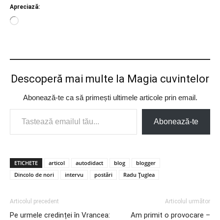
Apreciază:
Încarc...
Descoperă mai multe la Magia cuvintelor
Abonează-te ca să primești ultimele articole prin email.
Tastează emailul tău...
Abonează-te
ETICHETE
articol
autodidact
blog
blogger
Dincolo de nori
intervu
postări
Radu Țuglea
Articolul precedent
Articolul următor
Pe urmele credinței în Vrancea:
Am primit o provocare –