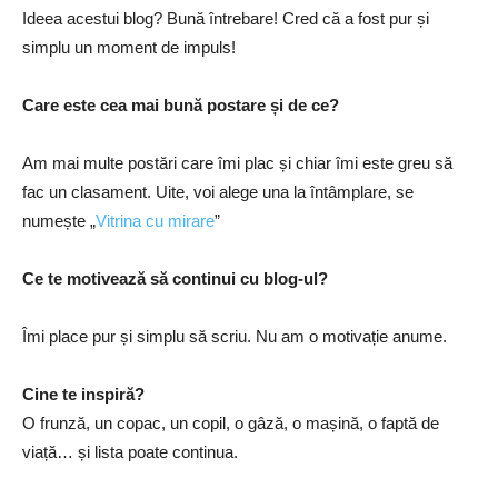
Ideea acestui blog? Bună întrebare! Cred că a fost pur și
simplu un moment de impuls!
Care este cea mai bună postare și de ce?
Am mai multe postări care îmi plac și chiar îmi este greu să
fac un clasament. Uite, voi alege una la întâmplare, se
numește „
Vitrina cu mirare
”
Ce te
motivează să continui cu blog-ul?
Îmi place pur și simplu să scriu. Nu am o motivație anume.
Cine te inspiră?
O frunză, un copac, un copil, o gâză, o mașină, o faptă de
viață… și lista poate continua.