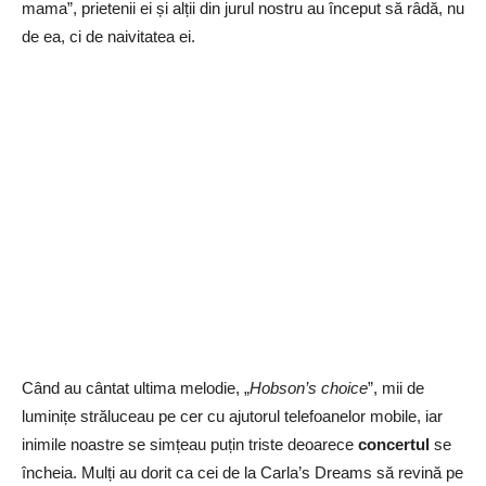
mama”, prietenii ei și alții din jurul nostru au început să râdă, nu
de ea, ci de naivitatea ei.
Când au cântat ultima melodie, „
Hobson’s choice
”, mii de
luminițe străluceau pe cer cu ajutorul telefoanelor mobile, iar
inimile noastre se simțeau puțin triste deoarece
concertul
se
încheia. Mulți au dorit ca cei de la Carla’s Dreams să revină pe