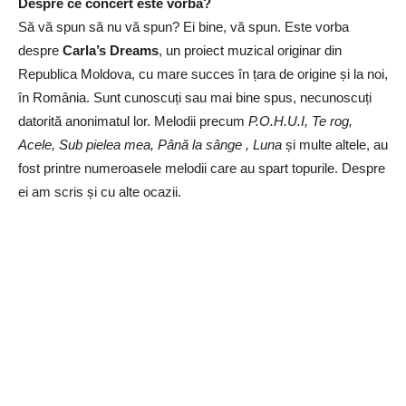
Despre ce concert este vorba?
Să vă spun să nu vă spun? Ei bine, vă spun. Este vorba
despre
Carla’s Dreams
, un proiect muzical originar din
Republica Moldova, cu mare succes în țara de origine și la noi,
în România. Sunt cunoscuți sau mai bine spus, necunoscuți
datorită anonimatul lor. Melodii precum
P.O.H.U.I, Te rog,
Acele, Sub pielea mea, Până la sânge , Luna
și multe altele, au
fost printre numeroasele melodii care au spart topurile. Despre
ei am scris și cu alte ocazii.