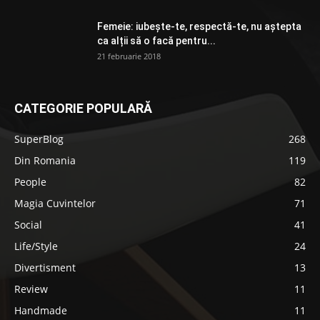
Femeie: iubește-te, respectă-te, nu aștepta
ca alții să o facă pentru...
21 februarie 2018
CATEGORIE POPULARĂ
SuperBlog
268
Din Romania
119
People
82
Magia Cuvintelor
71
Social
41
Life/Style
24
Divertisment
13
Review
11
Handmade
11