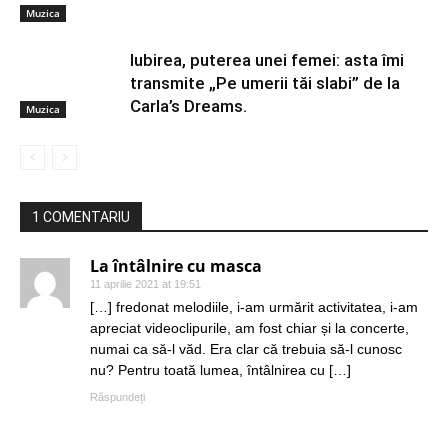
Muzica
Iubirea, puterea unei femei: asta îmi
transmite „Pe umerii tăi slabi” de la
Carla’s Dreams.
Muzica
1 COMENTARIU
La întâlnire cu masca
11 aprilie 2021 at 19:51
[…] fredonat melodiile, i-am urmărit activitatea, i-am
apreciat videoclipurile, am fost chiar și la concerte,
numai ca să-l văd. Era clar că trebuia să-l cunosc
nu? Pentru toată lumea, întâlnirea cu […]
Răspundeți