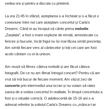
vedea ora și pentru a discuta cu prietenii.
La ora 21:45 în sfârșit, așteptarea s-a încheiat și s-a făcut o
conexiune între noi care așteptam concertul și Carla’s
Dreams. Când ei au început să cânte prima
melodie
„Zarplata”, a fost o mare explozie de emoții, amestecate cu
fericire și bucurie, încât frigul nu își mai făcea simțit prezența.
Am simțit fiecare vers al cântecelor și toți cei care am fost
acolo cântam cu ei la unison.
Am reușit să filmez câteva melodii și am făcut câteva
fotografii. De ce nu am filmat întregul concert? Pentru că am
vrut să mă bucur de fiecare moment. Am văzut zeci de
concerte
prin intermediul unui ecran și nu voiam să ratez
șansa de a vedea concertul în realitate. În timpul concertului a
fost și o situație comică. O adolescentă de 15-16 ani s-a
adresat referitor la solistul Carla’s Dreams cu „mânca-l-ar