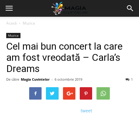
Acasă
Muzica
Muzica
Cel mai bun concert la care
am fost vreodată – Carla’s
Dreams
De către
Magia Cuvintelor
-
6 octombrie 2019
1
tweet