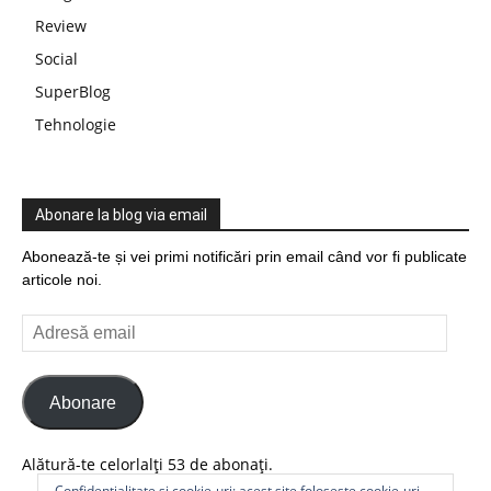
Review
Social
SuperBlog
Tehnologie
Abonare la blog via email
Abonează-te și vei primi notificări prin email când vor fi publicate
articole noi.
Adresă
email
Abonare
Alătură-te celorlalți 53 de abonați.
Confidențialitate și cookie-uri: acest site folosește cookie-uri.