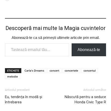
Descoperă mai multe la Magia cuvintelor
Abonează-te ca să primești ultimele articole prin email.
Tastează emailul tău...
Abonează-te
ETICHETE
Carla's Dreams
concert
concertele
concertul
melodie
Articolul precedent
Articolul următor
Eu, tendința în modă și
Născută pentru a seduce
întrebarea
Honda Civic Type R