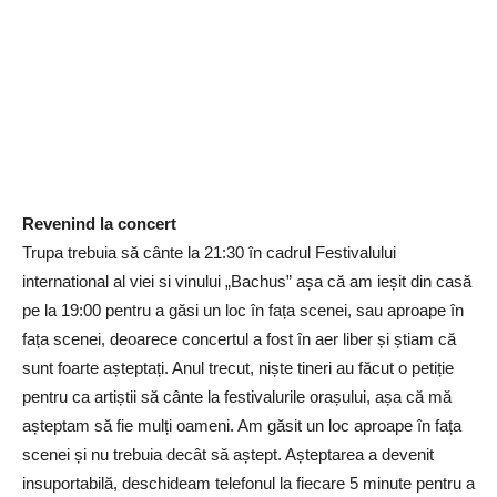
Revenind la concert
Trupa trebuia să cânte la 21:30 în cadrul Festivalului
international al viei si vinului „Bachus” așa că am ieșit din casă
pe la 19:00 pentru a găsi un loc în fața scenei, sau aproape în
fața scenei, deoarece concertul a fost în aer liber și știam că
sunt foarte așteptați. Anul trecut, niște tineri au făcut o petiție
pentru ca artiștii să cânte la festivalurile orașului, așa că mă
așteptam să fie mulți oameni. Am găsit un loc aproape în fața
scenei și nu trebuia decât să aștept. Așteptarea a devenit
insuportabilă, deschideam telefonul la fiecare 5 minute pentru a