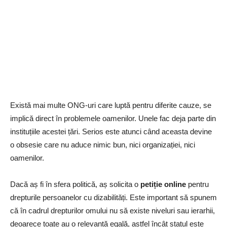
Există mai multe ONG-uri care luptă pentru diferite cauze, se
implică direct în problemele oamenilor. Unele fac deja parte din
instituțiile acestei țări. Serios este atunci când aceasta devine
o obsesie care nu aduce nimic bun, nici organizației, nici
oamenilor.
Dacă aș fi în sfera politică, aș solicita o
petiție
online
pentru
drepturile persoanelor cu dizabilități. Este important să spunem
că în cadrul drepturilor omului nu să existe niveluri sau ierarhii,
deoarece toate au o relevanță egală, astfel încât statul este