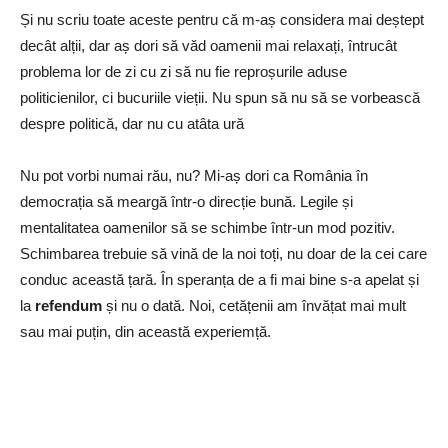
Și nu scriu toate aceste pentru că m-aș considera mai deștept
decât alții, dar aș dori să văd oamenii mai relaxați, întrucât
problema lor de zi cu zi să nu fie reproșurile aduse
politicienilor, ci bucuriile vieții. Nu spun să nu să se vorbească
despre politică, dar nu cu atâta ură
Nu pot vorbi numai rău, nu? Mi-aș dori ca România în
democrația să meargă într-o direcție bună. Legile și
mentalitatea oamenilor să se schimbe într-un mod pozitiv.
Schimbarea trebuie să vină de la noi toți, nu doar de la cei care
conduc această țară. În speranța de a fi mai bine s-a apelat și
la
refendum
și nu o dată. Noi, cetățenii am învățat mai mult
sau mai puțin, din această experiemță.