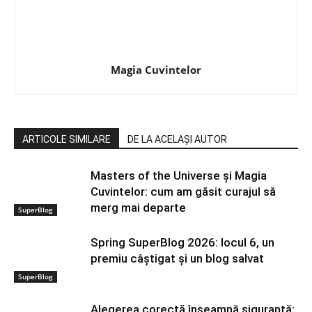
Magia Cuvintelor
ARTICOLE SIMILARE
DE LA ACELAȘI AUTOR
Masters of the Universe și Magia
Cuvintelor: cum am găsit curajul să
merg mai departe
SuperBlog
Spring SuperBlog 2026: locul 6, un
premiu câștigat și un blog salvat
SuperBlog
Alegerea corectă înseamnă siguranță: