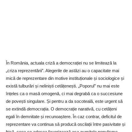
În România, actuala criză a democrației nu se limitează la
„criza reprezentării”. Alegerile de astăzi au o capacitate mai
mică de reprezentare din motive instituționale și sociologice și
există tulburări și neliniști cetățenești. „Poporul” nu mai este
înțeles ca o masă omogenă, ci mai degrabă ca o succesiune
de povești singulare. Și pentru a da socoteală, este urgent să
se extindă
democrația
. O democrație narativă, cu cetățeni
egali în demnitate și recunoaștere. În caz contrar, deficitul de
reprezentare va continua să producă oscilații între pasivitate și
frică, ceea ce adesea favorizează așa-numitele populisme.