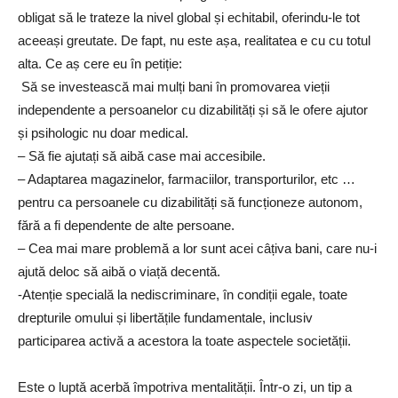
obligat să le trateze la nivel global și echitabil, oferindu-le tot
aceeași greutate. De fapt, nu este așa, realitatea e cu cu totul
alta. Ce aș cere eu în petiție:
Să se investească mai mulți bani în promovarea vieții
independente a persoanelor cu dizabilități și să le ofere ajutor
și psihologic nu doar medical.
– Să fie ajutați să aibă case mai accesibile.
– Adaptarea magazinelor, farmaciilor, transporturilor, etc …
pentru ca persoanele cu dizabilități să funcționeze autonom,
fără a fi dependente de alte persoane.
– Cea mai mare problemă a lor sunt acei câțiva bani, care nu-i
ajută deloc să aibă o viață decentă.
-Atenție specială la nediscriminare, în condiții egale, toate
drepturile omului și libertățile fundamentale, inclusiv
participarea activă a acestora la toate aspectele societății.
Este o luptă acerbă împotriva mentalității. Într-o zi, un tip a