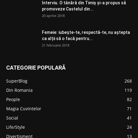
Interviu. O tânără din Timiș și-a propus să
promoveze Castelul din...
20 aprilie 2018
Femeie: iubește-te, respectă-te, nu aștepta
ca alții să o facă pentru...
21 februarie 2018
CATEGORIE POPULARĂ
SuperBlog
268
Din Romania
119
People
82
Magia Cuvintelor
71
Social
41
Life/Style
24
Divertisment
13