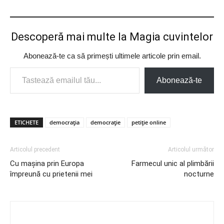
Descoperă mai multe la Magia cuvintelor
Abonează-te ca să primești ultimele articole prin email.
Tastează emailul tău...
Abonează-te
ETICHETE
democrația
democrație
petiție online
Articolul precedent
Articolul următor
Cu mașina prin Europa
Farmecul unic al plimbării
împreună cu prietenii mei
nocturne