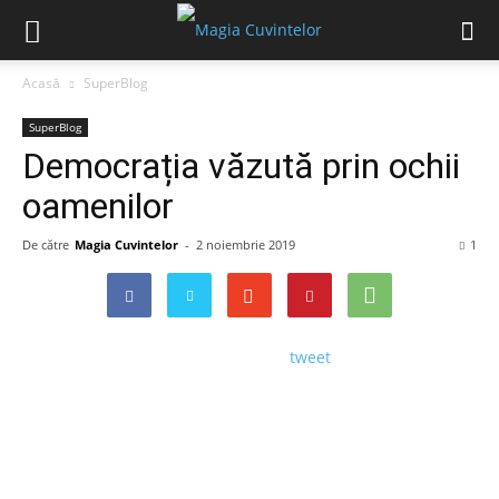
Acasă
SuperBlog
SuperBlog
Democrația văzută prin ochii
oamenilor
De către
Magia Cuvintelor
-
2 noiembrie 2019
1
tweet