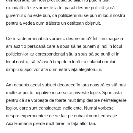
niciodată că se vorbeste la tot pasul despre politică și că
guvernul x nu este bun, că politicienii nu se pun în locul nostru
pentru a vedea cum trăiește un cetățean obișnuit.
Ce m-a determinat să vorbesc despre asta? Într-un magazin
am auzit o persoană care a spus să ne punem și noi în locul
politicienilor iar corespondentul său a spus să se pună ei în
locul nostru, să trăiască timp de o lună cu salariul omului
simplu și apoi vor afla cum este viața alegătorului.
Am deschis acest subiect deoarece în țara noastră există mai
multe aspecte negative în ceea ce privește legile. Spun asta
pentru că se vorbește de foarte mult timp despre neînțelegerile
legilor, care sunt considerate ineficiente. Numai vorbesc
despre expermientele ce se fac pe cobaiul numit educație.
Aici România pierde mult teren în față altor țări.