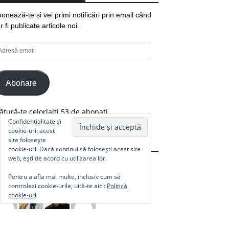
onează-te și vei primi notificări prin email când
r fi publicate articole noi.
resă
ail
Abonare
ătură-te celorlalți 53 de abonați.
Confidențialitate și
cookie-uri: acest
site folosește
Comunitate
cookie-uri. Dacă continui să folosești acest site
web, ești de acord cu utilizarea lor.
Pentru a afla mai multe, inclusiv cum să
controlezi cookie-urile, uită-te aici:
Politică
cookie-uri