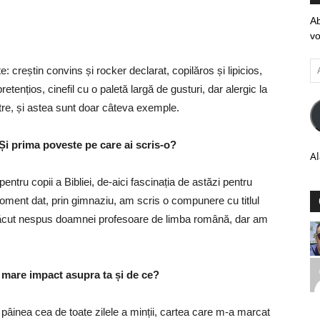
Ab
vo
Ad
: creștin convins și rocker declarat, copilăros și lipicios,
em
retențios, cinefil cu o paletă largă de gusturi, dar alergic la
stre, și astea sunt doar câteva exemple.
? Și prima poveste pe care ai scris-o?
Al
entru copii a Bibliei, de-aici fascinația de astăzi pentru
n moment dat, prin gimnaziu, am scris o compunere cu titlul
plăcut nespus doamnei profesoare de limba română, dar am
i mare impact asupra ta și de ce?
 pâinea cea de toate zilele a minții, cartea care m-a marcat