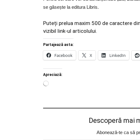
se găsește la editura Libris.
Puteți prelua maxim 500 de caractere din a
vizibil link-ul articolului.
Partajează asta:
Facebook
X
LinkedIn
Apreciază:
Încarc...
Descoperă mai m
Abonează-te ca să prim
Tastează emailul tău...