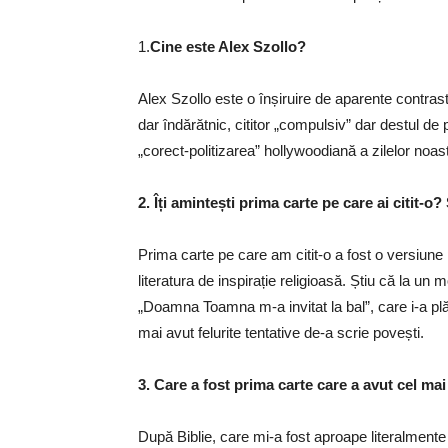
1.
Cine este Alex Szollo?
Alex Szollo este o înșiruire de aparente contraste
dar îndărătnic, cititor „compulsiv” dar destul de p
„corect-politizarea” hollywoodiană a zilelor noa
2.
Îți amintești prima carte pe care ai citit-o
Prima carte pe care am citit-o a fost o versiune p
literatura de inspirație religioasă. Știu că la u
„Doamna Toamna m-a invitat la bal”, care i-a 
mai avut felurite tentative de-a scrie povești.
3.
Care a fost prima carte care a avut cel ma
După Biblie, care mi-a fost aproape literalmente