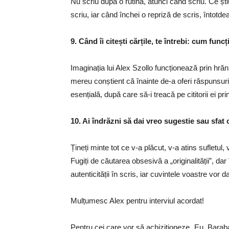
Nu scriu după o rutină, atunci când scriu. Ce ș
scriu, iar când închei o repriză de scris, întot
9. Când îi citești cărțile, te întrebi: cum fun
Imaginația lui Alex Szollo funcționează prin hrăni
mereu conștient că înainte de-a oferi răspunsuri
esențială, după care să-i treacă pe cititorii ei p
10. Ai îndrăzni să dai vreo sugestie sau sfat
Țineți minte tot ce v-a plăcut, v-a atins sufletul,
Fugiți de căutarea obsesivă a „originalității”, dar 
autenticității în scris, iar cuvintele voastre vor 
Mulțumesc Alex pentru interviul acordat!
Pentru cei care vor să achiziționeze „Eu, Baraba