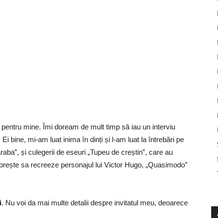
u pentru mine. Îmi doream de mult timp să iau un interviu
 Ei bine, mi-am luat inima în dinți și l-am luat la întrebări pe
raba”, și culegerii de eseuri „Tupeu de creștin”, care au
 dorește sa recreeze personajul lui Victor Hugo, „Quasimodo”
i
. Nu voi da mai multe detalii despre invitatul meu, deoarece