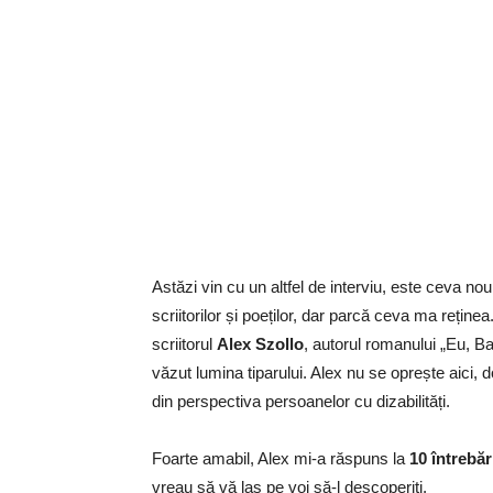
Astăzi vin cu un altfel de interviu, este ceva no
scriitorilor și poeților, dar parcă ceva ma reținea.
scriitorul
Alex Szollo
, autorul romanului „Eu, Ba
văzut lumina tiparului. Alex nu se oprește aici,
din perspectiva persoanelor cu dizabilități.
Foarte amabil, Alex mi-a răspuns la
10 întrebăr
vreau să vă las pe voi să-l descoperiți.