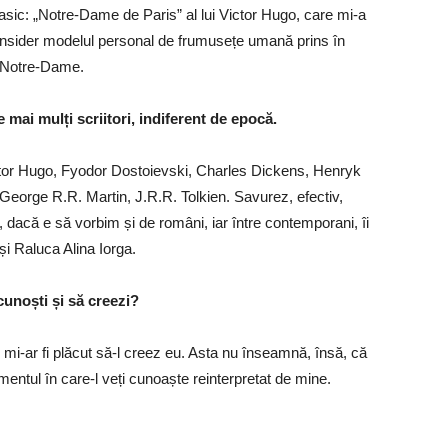
asic: „Notre-Dame de Paris” al lui Victor Hugo, care mi-a
 consider modelul personal de frumusețe umană prins în
a Notre-Dame.
e mai mulți scriitori, indiferent de epocă.
a Victor Hugo, Fyodor Dostoievski, Charles Dickens, Henryk
George R.R. Martin, J.R.R. Tolkien. Savurez, efectiv,
, dacă e să vorbim și de români, iar între contemporani, îi
i Raluca Alina Iorga.
 cunoști și să creezi?
mi-ar fi plăcut să-l creez eu. Asta nu înseamnă, însă, că
omentul în care-l veți cunoaște reinterpretat de mine.