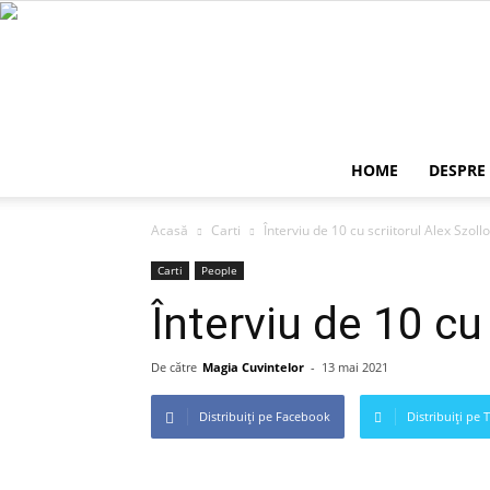
HOME
DESPRE
Acasă
Carti
Înterviu de 10 cu scriitorul Alex Szollo
Carti
People
Înterviu de 10 cu 
De către
Magia Cuvintelor
-
13 mai 2021
Distribuiți pe Facebook
Distribuiți pe 