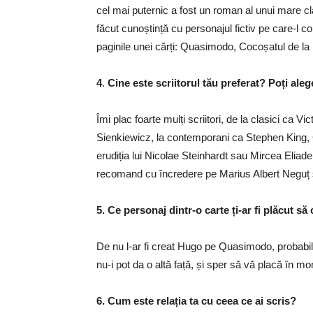
cel mai puternic a fost un roman al unui mare cl
făcut cunoștință cu personajul fictiv pe care-l
paginile unei cărți: Quasimodo, Cocoșatul de l
4
.
Cine este scriitorul tău preferat? Poți aleg
Îmi plac foarte mulți scriitori, de la clasici c
Sienkiewicz, la contemporani ca Stephen King, 
erudiția lui Nicolae Steinhardt sau Mircea Eliade
recomand cu încredere pe Marius Albert Neguț ș
5. Ce personaj dintr-o carte ți-ar fi plăcut să
De nu l-ar fi creat Hugo pe Quasimodo, probabil 
nu-i pot da o altă față, și sper să vă placă în m
6. Cum este relația ta cu ceea ce ai scris?