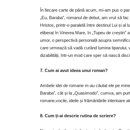
În fiecare carte de până acum, mi-am pus o parte
„Eu, Baraba”, romanul de debut, am vrut să fac c
Hristos, printr-o paralelă între destinul Lui și al 
eliberat în Vinerea Mare, în „Tupeu de creștin” 
umor, o perspectivă personală asupra semnificați
care urmează să vadă curând lumina tiparului, v
dizabilități, într-un mod care sper să nască discuț
7. Cum ai avut ideea unui roman?
Ambele idei de romane m-au căutat ele pe mine. 
Baraba”, cât și la „Quasimodo”, cumva, am purt
romane,vocile, ideile și frământările interioare al
8. Cum ți-ai descrie rutina de scriere?