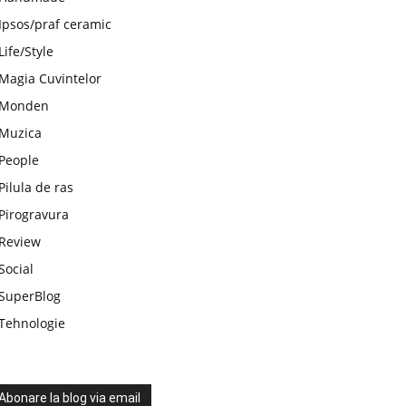
Ipsos/praf ceramic
Life/Style
Magia Cuvintelor
Monden
Muzica
People
Pilula de ras
Pirogravura
Review
Social
SuperBlog
Tehnologie
Abonare la blog via email