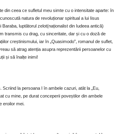
 din ceea ce sufletul meu simte cu o intensitate aparte: în
unoscută natura de revoluționar spiritual a lui Iisus
lui Baraba, luptătorul zelot(naționalist din Iudeea antică)
am transmis cu drag, cu sinceritate, dar și cu o doză de
ilor creștinismului, iar în „Quasimodo”, romanul de suflet,
reau să atrag atenția asupra reprezentării persoanelor cu
ii și să înalțe inimi!
Scriind la persoana I în ambele cazuri, atât la „Eu,
at cu mine, pe durat conceperii poveștilor din ambele
e eroilor mei.