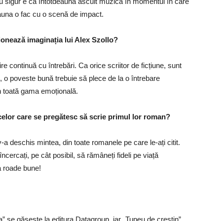
tiu sigur e că întotdeauna ascult muzică în momentul în care
deauna o fac cu o scenă de impact.
cționează imaginația lui Alex Szollo?
re continuă cu întrebări. Ca orice scriitor de ficțiune, sunt
, o poveste bună trebuie să plece de la o întrebare
rin toată gama emoțională.
 celor care se pregătesc să scrie primul lor roman?
 v-a deschis mintea, din toate romanele pe care le-ați citit.
încercați, pe cât posibil, să rămâneți fideli pe viață
da roade bune!
” se găsește la editura Datagroup, iar „Tupeu de creștin”