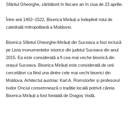
Sfântul Gheorghe, sărbătorit în fiecare an în ziua de 23 aprilie.
Între anii 1402–1522, Biserica Mirăuți a îndeplinit rolul de
catedrală mitropolitană a Moldovei.
Biserica Sfântul Gheorghe-Mirăuți din Suceava a fost inclusă
pe Lista monumentelor istorice din județul Suceava din anul
2015. Ea este considerată a fi cea mai veche biserică din
orașul Suceava. Biserica Mirăuți este considerată de unii
cercetători ca fiind una dintre cele mai vechi biserici din
Moldova. Arhitectul austriac Karl A. Romstorfer și profesorul
Isidor Onciul consemnează o tradiție locală potrivit căreia
Biserica Mirăuți a fost fondată de Dragoș Vodă.