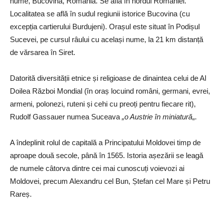
nume, Bucovina, România. Se află în nordul României.
Localitatea se află în sudul regiunii istorice Bucovina (cu
excepția cartierului Burdujeni). Orașul este situat în Podișul
Sucevei, pe cursul râului cu același nume, la 21 km distanță
de vărsarea în Siret.
Datorită diversității etnice și religioase de dinaintea celui de Al
Doilea Război Mondial (în oraș locuind români, germani, evrei,
armeni, polonezi, ruteni și cehi cu preoți pentru fiecare rit),
Rudolf Gassauer numea Suceava
„o Austrie în miniatură
„.
A îndeplinit rolul de capitală a Principatului Moldovei timp de
aproape două secole, până în 1565. Istoria așezării se leagă
de numele câtorva dintre cei mai cunoscuți voievozi ai
Moldovei, precum Alexandru cel Bun, Ștefan cel Mare și Petru
Rareș.