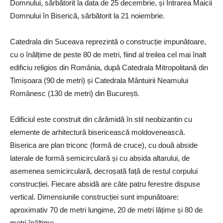
Domnului, sărbătorit la data de 25 decembrie, și Intrarea Maicii
Domnului în Biserică, sărbătorit la 21 noiembrie.
Catedrala din Suceava reprezintă o construcție impunătoare,
cu o înălțime de peste 80 de metri, fiind al treilea cel mai înalt
edificiu religios din România, după Catedrala Mitropolitană din
Timișoara (90 de metri) și Catedrala Mântuirii Neamului
Românesc (130 de metri) din București.
Edificiul este construit din cărămidă în stil neobizantin cu
elemente de arhitectură bisericească moldovenească.
Biserica are plan triconc (formă de cruce), cu două abside
laterale de formă semicirculară și cu absida altarului, de
asemenea semicirculară, decroșată față de restul corpului
construcției. Fiecare absidă are câte patru ferestre dispuse
vertical. Dimensiunile construcției sunt impunătoare:
aproximativ 70 de metri lungime, 20 de metri lățime și 80 de
metri înălțime.