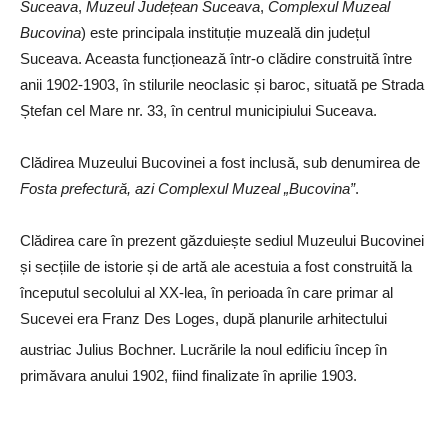
Suceava
,
Muzeul Județean Suceava
,
Complexul Muzeal
Bucovina
) este principala instituție muzeală din județul
Suceava. Aceasta funcționează într-o clădire construită între
anii 1902-1903, în stilurile neoclasic și baroc, situată pe Strada
Ștefan cel Mare nr. 33, în centrul municipiului Suceava.
Clădirea Muzeului Bucovinei a fost inclusă, sub denumirea de
Fosta prefectură, azi Complexul Muzeal „Bucovina”
.
Clădirea care în prezent găzduiește sediul Muzeului Bucovinei
și secțiile de istorie și de artă ale acestuia a fost construită la
începutul secolului al XX-lea, în perioada în care primar al
Sucevei era Franz Des Loges, după planurile arhitectului
austriac Julius Bochner.
Lucrările la noul edificiu încep în
primăvara anului 1902, fiind finalizate în aprilie 1903.