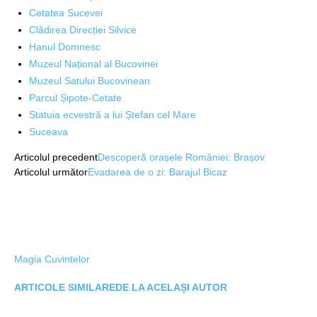
Cetatea Sucevei
Clădirea Direcției Silvice
Hanul Domnesc
Muzeul Național al Bucovinei
Muzeul Satului Bucovinean
Parcul Șipote-Cetate
Statuia ecvestră a lui Ștefan cel Mare
Suceava
Articolul precedent
Descoperă orașele României: Brașov
Articolul următor
Evadarea de o zi: Barajul Bicaz
Magia Cuvintelor
ARTICOLE SIMILARE
DE LA ACELAȘI AUTOR