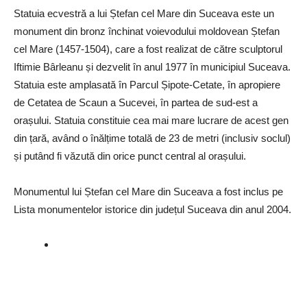
Statuia ecvestră a lui Ștefan cel Mare din Suceava este un
monument din bronz închinat voievodului moldovean Ștefan
cel Mare (1457-1504), care a fost realizat de către sculptorul
Iftimie Bârleanu și dezvelit în anul 1977 în municipiul Suceava.
Statuia este amplasată în Parcul Șipote-Cetate, în apropiere
de Cetatea de Scaun a Sucevei, în partea de sud-est a
orașului. Statuia constituie cea mai mare lucrare de acest gen
din țară, având o înălțime totală de 23 de metri (inclusiv soclul)
și putând fi văzută din orice punct central al orașului.
Monumentul lui Ștefan cel Mare din Suceava a fost inclus pe
Lista monumentelor istorice din județul Suceava din anul 2004.