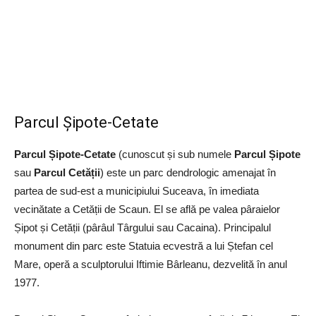
Parcul Șipote-Cetate
Parcul Șipote-Cetate
(cunoscut și sub numele
Parcul Șipote
sau
Parcul Cetății
) este un parc dendrologic amenajat în
partea de sud-est a municipiului Suceava, în imediata
vecinătate a Cetății de Scaun. El se află pe valea pâraielor
Șipot și Cetății (pârâul Târgului sau Cacaina). Principalul
monument din parc este Statuia ecvestră a lui Ștefan cel
Mare, operă a sculptorului Iftimie Bârleanu, dezvelită în anul
1977.