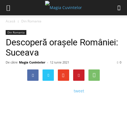
Acasă
Din Romania
Din Romania
Descoperă orașele României:
Suceava
De către
Magia Cuvintelor
-
12 iunie 2021
0
tweet