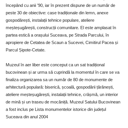
începând cu anii ’90, iar în prezent dispune de un număr de
peste 30 de obiective: case tradiționale din lemn, anexe
gospodărești, instalații tehnice populare, ateliere
meșteșugărești, construcții comunitare. El este amplasat în
partea estică a orașului Suceava, pe Strada Parcului, în
apropiere de Cetatea de Scaun a Sucevei, Cimitirul Pacea și
Parcul Șipote-Cetate.
Muzeul în aer liber este conceput ca un sat tradițional
bucovinean și ar urma să cuprindă la momentul în care se va
finaliza organizarea sa un număr de 80 de monumente de
arhitectură populară: biserică, școală, gospodării țărănești,
ateliere meșteșugărești, instalații tehnice, crâșmă, un interior
de mină și un traseu de mocăniță. Muzeul Satului Bucovinean
a fost inclus pe Lista monumentelor istorice din județul
Suceava din anul 2004