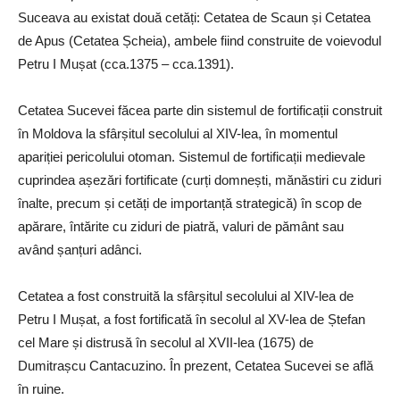
Suceava au existat două cetăți: Cetatea de Scaun și Cetatea
de Apus (Cetatea Șcheia), ambele fiind construite de voievodul
Petru I Mușat (cca.1375 – cca.1391).
Cetatea Sucevei făcea parte din sistemul de fortificații construit
în Moldova la sfârșitul secolului al XIV-lea, în momentul
apariției pericolului otoman. Sistemul de fortificații medievale
cuprindea așezări fortificate (curți domnești, mănăstiri cu ziduri
înalte, precum și cetăți de importanță strategică) în scop de
apărare, întărite cu ziduri de piatră, valuri de pământ sau
având șanțuri adânci.
Cetatea a fost construită la sfârșitul secolului al XIV-lea de
Petru I Mușat, a fost fortificată în secolul al XV-lea de Ștefan
cel Mare și distrusă în secolul al XVII-lea (1675) de
Dumitrașcu Cantacuzino. În prezent, Cetatea Sucevei se află
în ruine.