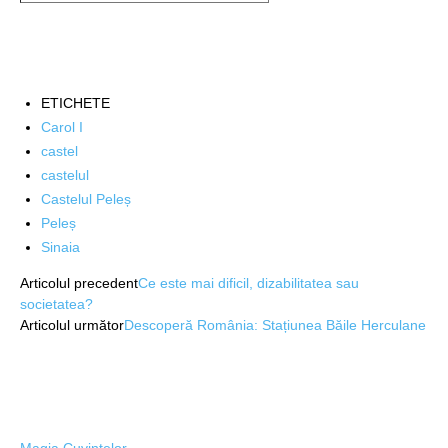
ETICHETE
Carol I
castel
castelul
Castelul Peleș
Peleș
Sinaia
Articolul precedent
Ce este mai dificil, dizabilitatea sau
societatea?
Articolul următor
Descoperă România: Stațiunea Băile Herculane
Magia Cuvintelor