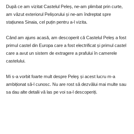
După ce am vizitat Castelul Peleș, ne-am plimbat prin curte,
am văzut exteriorul Pelișorului și ne-am îndreptat spre
stațiunea Sinaia, cel puțin pentru a-l vizita.
Când am ajuns acasă, am descoperit că Castelul Peleș a fost
primul castel din Europa care a fost electrificat și primul castel
care a avut un sistem de extragere a prafului în camerele
castelului.
Mi s-a vorbit foarte mult despre Peleş și acest lucru m-a
ambiționat să-l cunosc. Nu are rost să dezvălui mai multe sau
sa dau alte detalii vă las pe voi sa-l descoperiți.