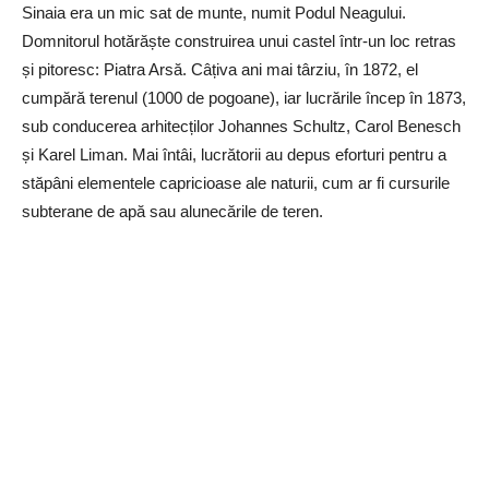
Sinaia era un mic sat de munte, numit Podul Neagului.
Domnitorul hotărăște construirea unui castel într-un loc retras
și pitoresc: Piatra Arsă. Câțiva ani mai târziu, în 1872, el
cumpără terenul (1000 de pogoane), iar lucrările încep în 1873,
sub conducerea arhitecților Johannes Schultz, Carol Benesch
și Karel Liman. Mai întâi, lucrătorii au depus eforturi pentru a
stăpâni elementele capricioase ale naturii, cum ar fi cursurile
subterane de apă sau alunecările de teren.