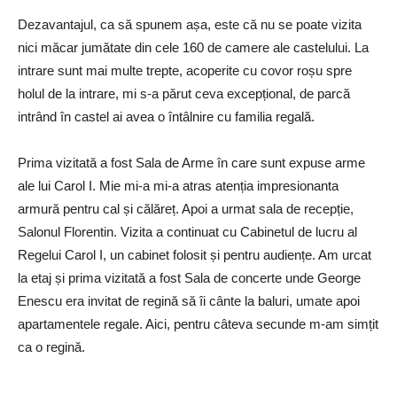
Dezavantajul, ca să spunem așa, este că nu se poate vizita
nici măcar jumătate din cele 160 de camere ale castelului. La
intrare sunt mai multe trepte, acoperite cu covor roșu spre
holul de la intrare, mi s-a părut ceva excepțional, de parcă
intrând în castel ai avea o întâlnire cu familia regală.
Prima vizitată a fost Sala de Arme în care sunt expuse arme
ale lui Carol I. Mie mi-a mi-a atras atenția impresionanta
armură pentru cal și călăreț. Apoi a urmat sala de recepție,
Salonul Florentin. Vizita a continuat cu Cabinetul de lucru al
Regelui Carol I, un cabinet folosit și pentru audiențe. Am urcat
la etaj și prima vizitată a fost Sala de concerte unde George
Enescu era invitat de regină să îi cânte la baluri, umate apoi
apartamentele regale. Aici, pentru câteva secunde m-am simțit
ca o regină.