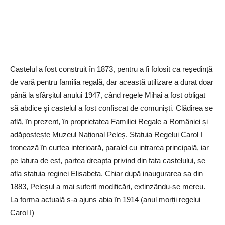
Castelul a fost construit în 1873, pentru a fi folosit ca reședință
de vară pentru familia regală, dar această utilizare a durat doar
până la sfârșitul anului 1947, când regele Mihai a fost obligat
să abdice și castelul a fost confiscat de comuniști. Clădirea se
află, în prezent, în proprietatea Familiei Regale a României și
adăpostește Muzeul Național Peleș. Statuia Regelui Carol I
tronează în curtea interioară, paralel cu intrarea principală, iar
pe latura de est, partea dreapta privind din fata castelului, se
afla statuia reginei Elisabeta. Chiar după inaugurarea sa din
1883, Peleșul a mai suferit modificări, extinzându-se mereu.
La forma actuală s-a ajuns abia în 1914 (anul morții regelui
Carol I)