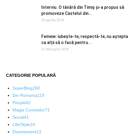
Interviu. O tânără din Timiș și-a propus să
promoveze Castelul din...
20 aprilie 2018
Femeie: iubește-te, respectă-te, nu aștepta
ca alții să o facă pentru...
21 februarie 2018
CATEGORIE POPULARĂ
SuperBlog
268
Din Romania
119
People
82
Magia Cuvintelor
71
Social
41
Life/Style
24
Divertisment
13