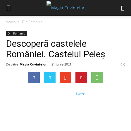
Acasă
Din Romania
Din Romania
Descoperă castelele
României. Castelul Peleș
De către
Magia Cuvintelor
-
21 iunie 2021
0
tweet