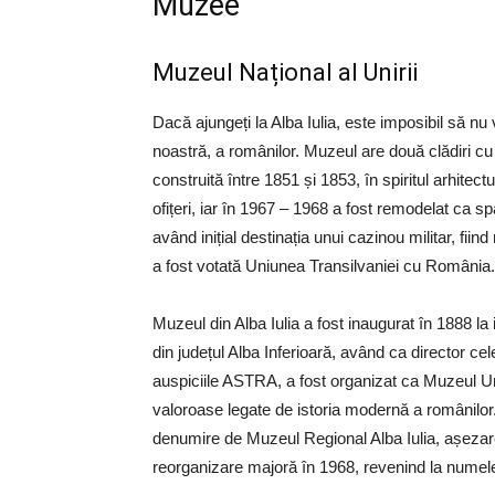
Muzee
Muzeul Național al Unirii
Dacă ajungeți la Alba Iulia, este imposibil să nu v
noastră, a românilor. Muzeul are două clădiri cu
construită între 1851 și 1853, în spiritul arhitect
ofițeri, iar în 1967 – 1968 a fost remodelat ca sp
având inițial destinația unui cazinou militar, fii
a fost votată Uniunea Transilvaniei cu România.
Muzeul din Alba Iulia a fost inaugurat în 1888 la i
din județul Alba Inferioară, având ca director c
auspiciile ASTRA, a fost organizat ca Muzeul Uni
valoroase legate de istoria modernă a românilor
denumire de Muzeul Regional Alba Iulia, așezarea
reorganizare majoră în 1968, revenind la numele