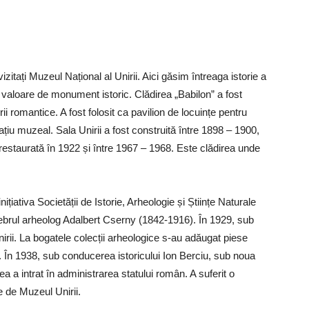
izitați Muzeul Național al Unirii. Aici găsim întreaga istorie a
 valoare de monument istoric. Clădirea „Babilon” a fost
urii romantice. A fost folosit ca pavilion de locuințe pentru
ațiu muzeal. Sala Unirii a fost construită între 1898 – 1900,
nd restaurată în 1922 și între 1967 – 1968. Este clădirea unde
nițiativa Societății de Istorie, Arheologie și Științe Naturale
elebrul arheolog Adalbert Cserny (1842-1916). În 1929, sub
rii. La bogatele colecții arheologice s-au adăugat piese
. În 1938, sub conducerea istoricului Ion Berciu, sub noua
 a intrat în administrarea statului român. A suferit o
 de Muzeul Unirii.