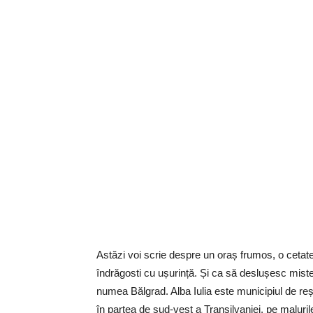
Astăzi voi scrie despre un oraș frumos, o cetate 
îndrăgosti cu ușurință. Și ca să deslușesc miste
numea Bălgrad. Alba Iulia este municipiul de reș
în partea de sud-vest a Transilvaniei, pe maluril