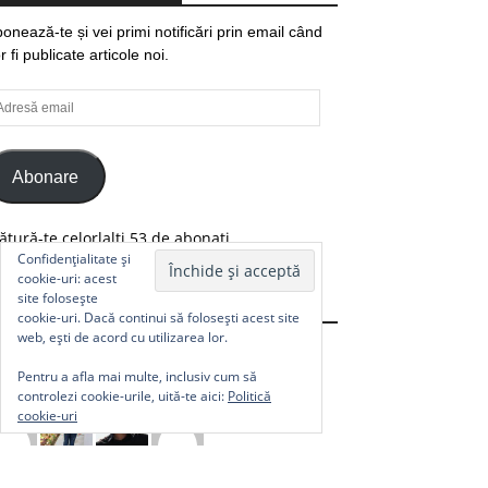
onează-te și vei primi notificări prin email când
r fi publicate articole noi.
resă
ail
Abonare
ătură-te celorlalți 53 de abonați.
Confidențialitate și
cookie-uri: acest
site folosește
Comunitate
cookie-uri. Dacă continui să folosești acest site
web, ești de acord cu utilizarea lor.
Pentru a afla mai multe, inclusiv cum să
controlezi cookie-urile, uită-te aici:
Politică
cookie-uri