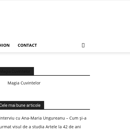
HION
CONTACT
Magia Cuvintelor
Magia Cuvintelor
Cele mai bune articole
Interviu cu Ana-Maria Ungureanu – Cum și-a
urmat visul de a studia Artele la 42 de ani