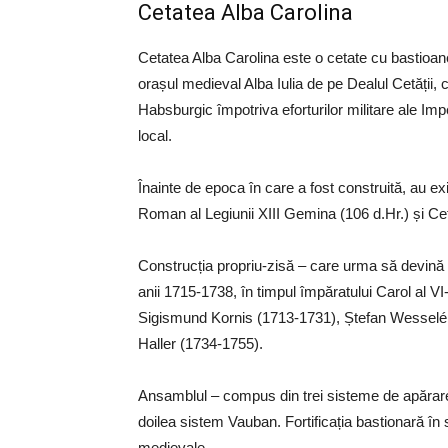
Cetatea Alba Carolina
Cetatea Alba Carolina este o cetate cu bastioane
orașul medieval Alba Iulia de pe Dealul Cetății, c
Habsburgic împotriva eforturilor militare ale Im
local.
Înainte de epoca în care a fost construită, au exist
Roman al Legiunii XIII Gemina (106 d.Hr.) și Ce
Construcția propriu-zisă – care urma să devină pri
anii 1715-1738, în timpul împăratului Carol al VI-
Sigismund Kornis (1713-1731), Ștefan Wesselény
Haller (1734-1755).
Ansamblul – compus din trei sisteme de apărare – 
doilea sistem Vauban. Fortificația bastionară în 
medievale.