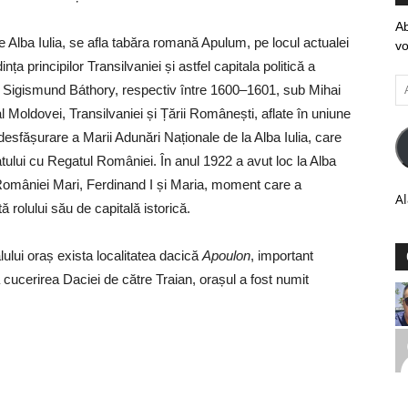
Ab
e Alba Iulia, se afla tabăra romană Apulum, pe locul actualei
vo
nța principilor Transilvaniei și astfel capitala politică a
Ad
ub Sigismund Báthory, respectiv între 1600–1601, sub Mihai
em
al Moldovei, Transilvaniei și Țării Românești, aflate în uniune
esfășurare a Marii Adunări Naționale de la Alba Iulia, care
atului cu Regatul României. În anul 1922 a avut loc la Alba
r României Mari, Ferdinand I și Maria, moment care a
Al
ă rolului său de capitală istorică.
ului oraș exista localitatea dacică
Apoulon
, important
ă cucerirea Daciei de către Traian, orașul a fost numit