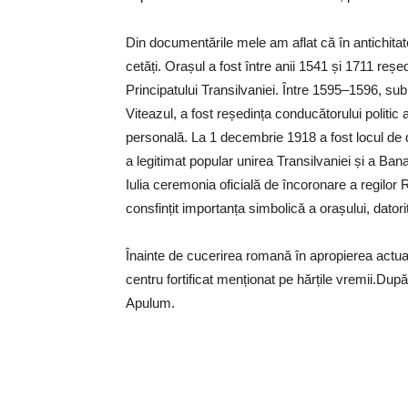
Din documentările mele am aflat că în antichitat
cetăți. Orașul a fost între anii 1541 și 1711 reședi
Principatului Transilvaniei. Între 1595–1596, s
Viteazul, a fost reședința conducătorului politic 
personală. La 1 decembrie 1918 a fost locul de d
a legitimat popular unirea Transilvaniei și a Ban
Iulia ceremonia oficială de încoronare a regilo
consfințit importanța simbolică a orașului, datorit
Înainte de cucerirea romană în apropierea actual
centru fortificat menționat pe hărțile vremii.Dup
Apulum.