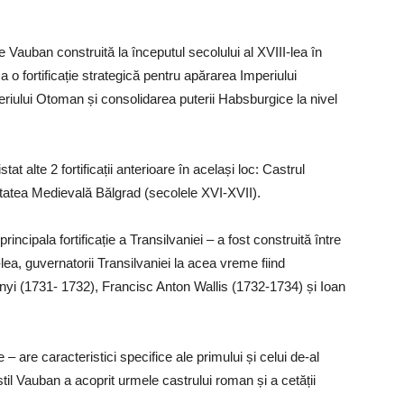
 Vauban construită la începutul secolului al XVIII-lea în
a o fortificație strategică pentru apărarea Imperiului
periului Otoman și consolidarea puterii Habsburgice la nivel
at alte 2 fortificații anterioare în același loc: Castrul
tatea Medievală Bălgrad (secolele XVI-XVII).
ncipala fortificație a Transilvaniei – a fost construită între
lea, guvernatorii Transilvaniei la acea vreme fiind
i (1731- 1732), Francisc Anton Wallis (1732-1734) și Ioan
are caracteristici specifice ale primului și celui de-al
stil Vauban a acoprit urmele castrului roman și a cetății