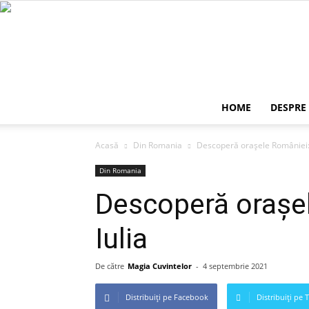
HOME
DESPRE
Acasă
Din Romania
Descoperă orașele României: 
Din Romania
Descoperă orașe
Iulia
De către
Magia Cuvintelor
-
4 septembrie 2021
Distribuiți pe Facebook
Distribuiți pe 