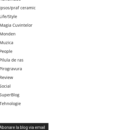
Ipsos/praf ceramic
Life/Style
Magia Cuvintelor
Monden
Muzica
People
Pilula de ras
Pirogravura
Review
Social
SuperBlog
Tehnologie
Abonare la blog via email