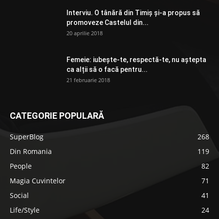
Interviu. O tânără din Timiș și-a propus să
promoveze Castelul din...
20 aprilie 2018
Femeie: iubește-te, respectă-te, nu aștepta
ca alții să o facă pentru...
21 februarie 2018
CATEGORIE POPULARĂ
SuperBlog
268
Din Romania
119
People
82
Magia Cuvintelor
71
Social
41
Life/Style
24