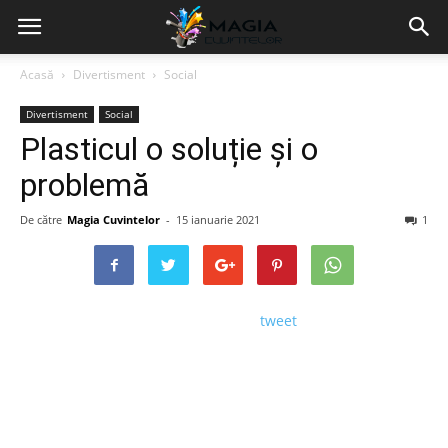
Acasă
Divertisment
Social
Divertisment
Social
Plasticul o soluție și o
problemă
De către
Magia Cuvintelor
-
15 ianuarie 2021
1
tweet