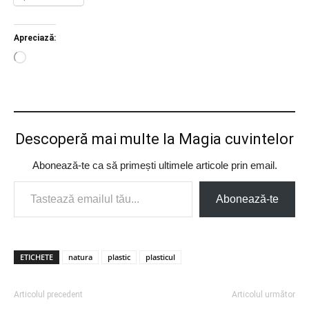
Apreciază:
Încarc...
Descoperă mai multe la Magia cuvintelor
Abonează-te ca să primești ultimele articole prin email.
Tastează emailul tău...
Abonează-te
ETICHETE
natura
plastic
plasticul
Articolul precedent
Articolul următor