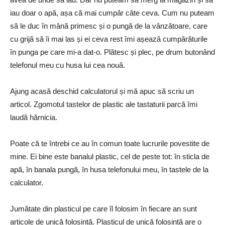
iau doar o apă, așa că mai cumpăr câte ceva. Cum nu puteam
să le duc în mână primesc și o pungă de la vânzătoare, care
cu grijă să îi mai las și ei ceva rest îmi așează cumpărăturile
în punga pe care mi-a dat-o. Plătesc și plec, pe drum butonând
telefonul meu cu husa lui cea nouă.
Ajung acasă deschid calculatorul și mă apuc să scriu un
articol. Zgomotul tastelor de plastic ale tastaturii parcă îmi
laudă hărnicia.
Poate că te întrebi ce au în comun toate lucrurile povestite de
mine. Ei bine este banalul plastic, cel de peste tot: în sticla de
apă, în banala pungă, în husa telefonului meu, în tastele de la
calculator.
Jumătate din plasticul pe care îl folosim în fiecare an sunt
articole de unică folosință. Plasticul de unică folosință are o