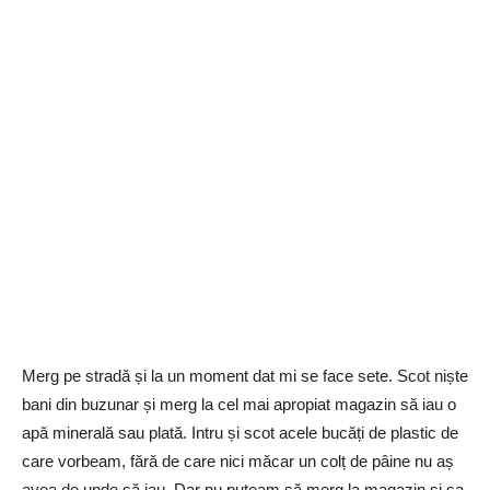
Merg pe stradă și la un moment dat mi se face sete. Scot niște
bani din buzunar și merg la cel mai apropiat magazin să iau o
apă minerală sau plată. Intru și scot acele bucăți de plastic de
care vorbeam, fără de care nici măcar un colț de pâine nu aș
avea de unde să iau. Dar nu puteam să merg la magazin și sa