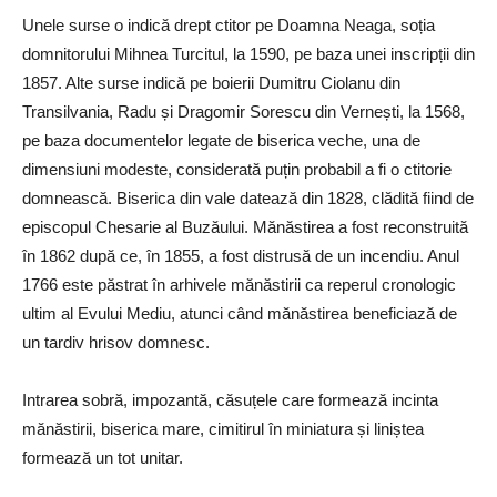
Unele surse o indică drept ctitor pe Doamna Neaga, soția
domnitorului Mihnea Turcitul, la 1590, pe baza unei inscripții din
1857. Alte surse indică pe boierii Dumitru Ciolanu din
Transilvania, Radu și Dragomir Sorescu din Vernești, la 1568,
pe baza documentelor legate de biserica veche, una de
dimensiuni modeste, considerată puțin probabil a fi o ctitorie
domnească. Biserica din vale datează din 1828, clădită fiind de
episcopul Chesarie al Buzăului. Mănăstirea a fost reconstruită
în 1862 după ce, în 1855, a fost distrusă de un incendiu. Anul
1766 este păstrat în arhivele mănăstirii ca reperul cronologic
ultim al Evului Mediu, atunci când mănăstirea beneficiază de
un tardiv hrisov domnesc.
Intrarea sobră, impozantă, căsuțele care formează incinta
mănăstirii, biserica mare, cimitirul în miniatura și liniștea
formează un tot unitar.