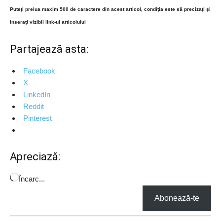
Puteți prelua maxim 500 de caractere din acest articol, condiția este să precizați și
inserați vizibil link-ul articolului
Partajează asta:
Facebook
X
LinkedIn
Reddit
Pinterest
Apreciază:
Încarc...
Abonează-te