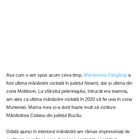
Așa cum v-am spus acum ceva timp,
Mănăstirea Pângărați
a
fost ultima mănăstire vizitată în județul Neamț, dar și ultima din
zona Moldovei. La sfârșitul pelerinajului, întrucât era toamna,
am ales ca ultima mănăstire vizitată ​​în 2020 să fie una în zona
Munteniei. Mama mea și-a dorit foarte mult să viziteze
Mănăstirea Ciolanu din județul Buzău.
Odată ajunși în interiorul mănăstirii am rămas impresionați de