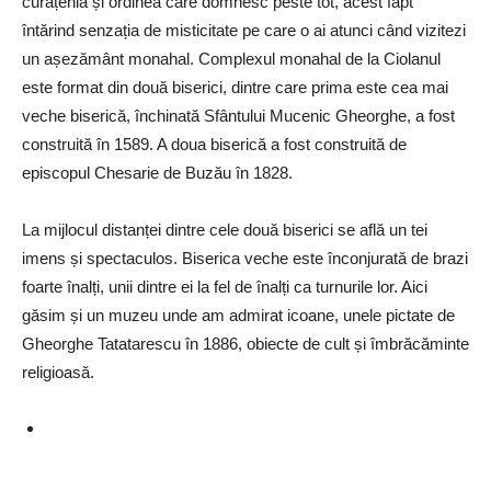
curățenia și ordinea care domnesc peste tot, acest fapt
întărind senzația de misticitate pe care o ai atunci când vizitezi
un așezământ monahal. Complexul monahal de la Ciolanul
este format din două biserici, dintre care prima este cea mai
veche biserică, închinată Sfântului Mucenic Gheorghe, a fost
construită în 1589. A doua biserică a fost construită de
episcopul Chesarie de Buzău în 1828.
La mijlocul distanței dintre cele două biserici se află un tei
imens și spectaculos. Biserica veche este înconjurată de brazi
foarte înalți, unii dintre ei la fel de înalți ca turnurile lor. Aici
găsim și un muzeu unde am admirat icoane, unele pictate de
Gheorghe Tatatarescu în 1886, obiecte de cult și îmbrăcăminte
religioasă.