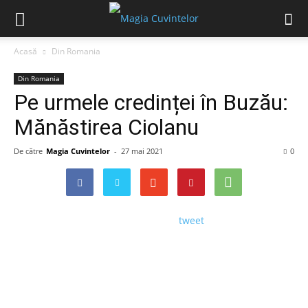
Acasă
Din Romania
Din Romania
Pe urmele credinței în Buzău:
Mănăstirea Ciolanu
De către
Magia Cuvintelor
-
27 mai 2021
0
tweet