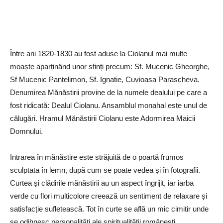
Între ani 1820-1830 au fost aduse la Ciolanul mai multe
moaște aparținând unor sfinți precum: Sf. Mucenic Gheorghe,
Sf Mucenic Pantelimon, Sf. Ignatie, Cuvioasa Parascheva.
Denumirea Mănăstirii provine de la numele dealului pe care a
fost ridicată: Dealul Ciolanu. Ansamblul monahal este unul de
călugări. Hramul Mănăstirii Ciolanu este Adormirea Maicii
Domnului.
Intrarea în mănăstire este străjuită de o poartă frumos
sculptata în lemn, după cum se poate vedea și în fotografii.
Curtea și clădirile mănăstirii au un aspect îngrijit, iar iarba
verde cu flori multicolore creează un sentiment de relaxare și
satisfacție sufletească. Tot în curte se află un mic cimitir unde
se odihnesc personalități ale spiritualității românești.