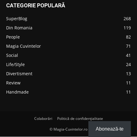
CATEGORIE POPULARĂ
SuperBlog
268
Din Romania
119
People
82
Magia Cuvintelor
71
Social
41
Life/Style
24
Divertisment
13
Review
11
Handmade
11
Colaborări
Politică de confidențialitate
Abonează-te
© Magia-Cuvintelor.ro