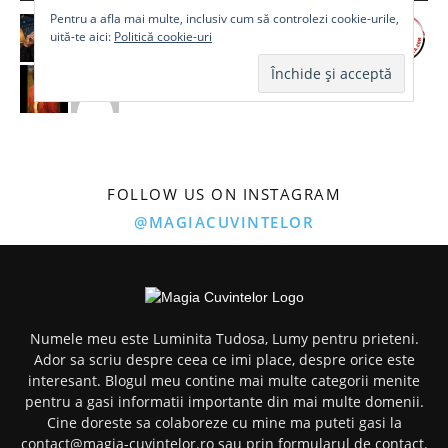
Pentru a afla mai multe, inclusiv cum să controlezi cookie-urile,
uită-te aici:
Politică cookie-uri
FOLLOW US ON INSTAGRAM
@MAGIACUVINTELOR
Numele meu este Luminita Tudosa, Lumy pentru prieteni.
Ador sa scriu despre ceea ce imi place, despre orice este
interesant. Blogul meu contine mai multe categorii menite
pentru a gasi informatii importante din mai multe domenii.
Cine doreste sa colaboreze cu mine ma puteti gasi la
contact@magia-cuvintelor.ro sau prin formularul de contact.