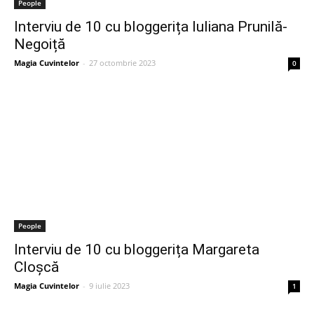
People
Interviu de 10 cu bloggerița Iuliana Prunilă-
Negoiță
Magia Cuvintelor
-
27 octombrie 2023
0
People
Interviu de 10 cu bloggerița Margareta
Cloșcă
Magia Cuvintelor
-
9 iulie 2023
1