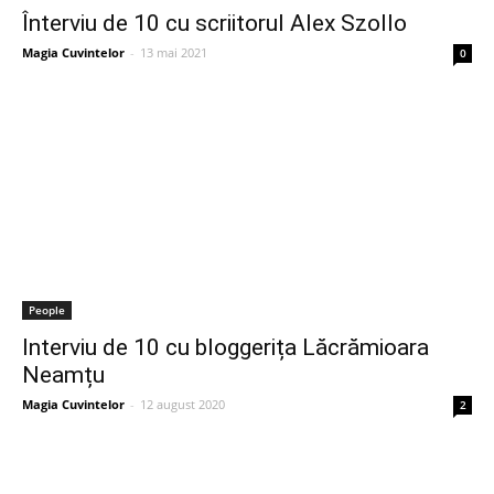
Înterviu de 10 cu scriitorul Alex Szollo
Magia Cuvintelor
-
13 mai 2021
0
People
Interviu de 10 cu bloggerița Lăcrămioara
Neamțu
Magia Cuvintelor
-
12 august 2020
2