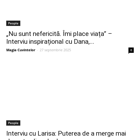
People
„Nu sunt nefericită. Îmi place viața” –
Interviu inspirațional cu Dana,...
Magia Cuvintelor
-
27 septembrie 2025
0
People
Interviu cu Larisa: Puterea de a merge mai