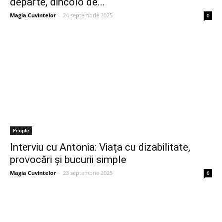
departe, dincolo de...
Magia Cuvintelor
-
24 septembrie 2025
0
People
Interviu cu Antonia: Viața cu dizabilitate,
provocări și bucurii simple
Magia Cuvintelor
-
23 septembrie 2025
0