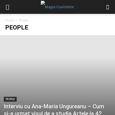
Acasă
People
PEOPLE
PEOPLE
Interviu cu Ana-Maria Ungureanu – Cum
și-a urmat visul de a studia Artele la 42